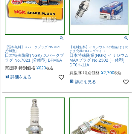
【送料無料】スパークプラグ No.7021
【送料無料】イリジウムIXの性能はその
[分離型]
まま究極のロングライフ
日本特殊陶業(NGK) スパークプ
日本特殊陶業(NGK) イリジウム
ラグ No.7021 [分離型] BPM6A
MAXプラグ No.2302 [一体型]
DF6H-11A
買援隊 特別価格
¥
620
税込
買援隊 特別価格
¥
2,700
税込
詳細を見る
詳細を見る