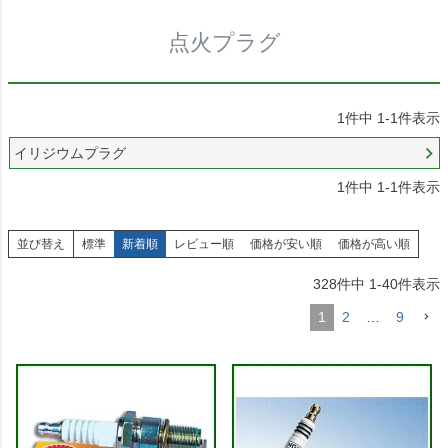
点火プラグ
1
件中
1
-
1
件表示
イリジウムプラグ
1
件中
1
-
1
件表示
並び替え
標準
新着順
レビュー順
価格が安い順
価格が高い順
328
件中
1
-
40
件表示
1
2
…
9