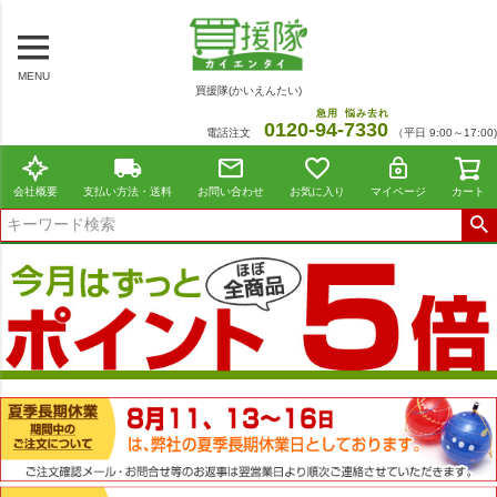
MENU
買援隊(かいえんたい)
急用
悩み去れ
0120-
94
-
7330
電話注文
（平日 9:00～17:00)
会社概要
支払い方法・送料
お問い合わせ
お気に入り
マイページ
カート