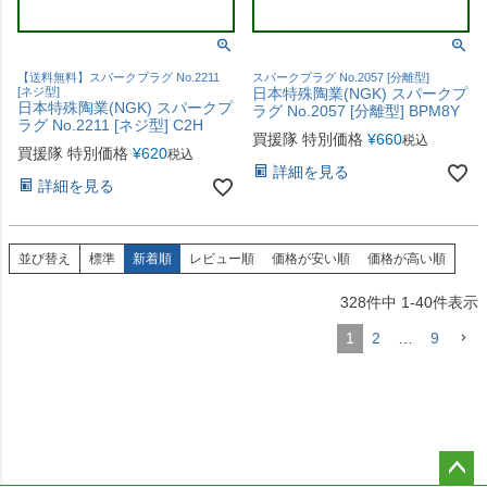
【送料無料】スパークプラグ No.2211
スパークプラグ No.2057 [分離型]
[ネジ型]
日本特殊陶業(NGK) スパークプ
日本特殊陶業(NGK) スパークプ
ラグ No.2057 [分離型] BPM8Y
ラグ No.2211 [ネジ型] C2H
買援隊 特別価格
¥
660
税込
買援隊 特別価格
¥
620
税込
詳細を見る
詳細を見る
並び替え
標準
新着順
レビュー順
価格が安い順
価格が高い順
328
件中
1
-
40
件表示
1
2
…
9