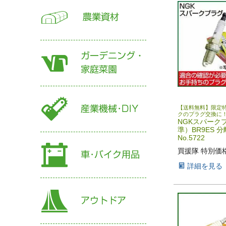
【送料無料】限定
クのプラグ交換に
NGKスパーク
準）BR9ES 
No.5722
買援隊 特別価
詳細を見る