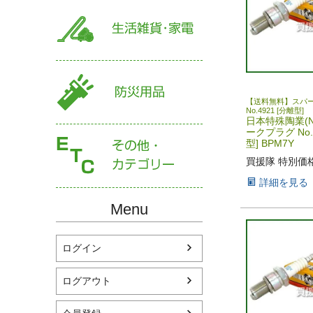
【送料無料】スパ
No.4921 [分離型]
日本特殊陶業(N
ークプラグ No.
型] BPM7Y
買援隊 特別価
詳細を見る
Menu
ログイン
ログアウト