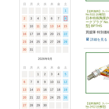
日
月
火
水
木
金
土
1
【送料無料】スパ
No.5111 [分離型]
日本特殊陶業(N
2
3
4
5
6
7
8
ークプラグ No.5
型] BP7HS
9
10
11
12
13
14
15
買援隊 特別価
16
17
18
19
20
21
22
詳細を見る
23
24
25
26
27
28
29
30
31
2026年9月
日
月
火
水
木
金
土
1
2
3
4
5
6
7
8
9
10
11
12
13
14
15
16
17
18
19
20
21
22
23
24
25
26
【送料無料】スパ
27
28
29
30
No.2412 [分離型]