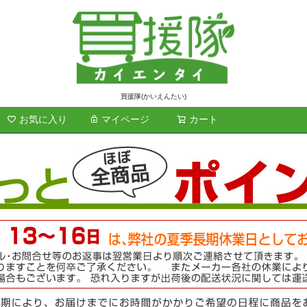
買援隊(かいえんたい)
お気に入り
マイページ
カート
検索