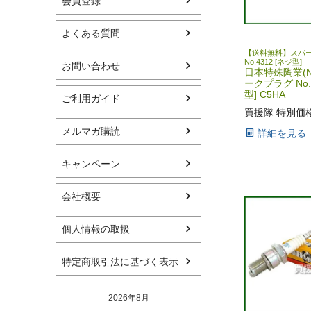
会員登録
よくある質問
【送料無料】スパ
No.4312 [ネジ型]
お問い合わせ
日本特殊陶業(N
ークプラグ No.
型] C5HA
ご利用ガイド
買援隊 特別価
メルマガ購読
詳細を見る
キャンペーン
会社概要
個人情報の取扱
特定商取引法に基づく表示
2026年8月