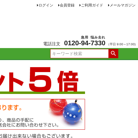
ログイン
会員登録
ご利用ガイド
メールマガジン
急用
悩み去れ
0120-
94
-
7330
電話注文
（平日 9:00～17:00)