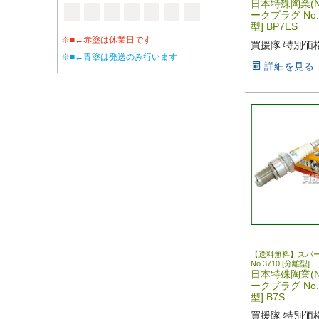
日本特殊陶業(N
ークプラグ No.
型] BP7ES
※■←赤塗は休業日です
買援隊 特別価
※■←青塗は発送のみ行います
詳細を見る
【送料無料】スパ
No.3710 [分離型]
日本特殊陶業(N
ークプラグ No.
型] B7S
買援隊 特別価