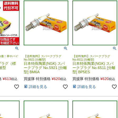
特価！車やバイ
【送料無料】スパークプラグ
【送料無料】スパークプラグ
！
No.5921 [分離型]
No.6511 [分離型]
プラグ（標
日本特殊陶業(NGK) スパ
日本特殊陶業(NGK) スパ
分離型
ークプラグ No.5921 [分離
ークプラグ No.6511 [分離
型] BM6A
型] BP5ES
格
¥
613
買援隊 特別価格
¥
620
買援隊 特別価格
¥
620
税込
税込
税込
詳細を見る
詳細を見る