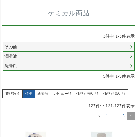
ケミカル商品
3
件中
1
-
3
件表示
その他
潤滑油
洗浄剤
3
件中
1
-
3
件表示
並び替え
標準
新着順
レビュー順
価格が安い順
価格が高い順
127
件中
121
-
127
件表示
1
…
3
4