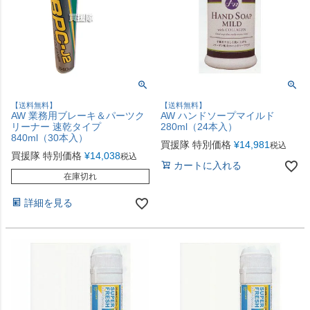
【送料無料】
【送料無料】
AW 業務用ブレーキ＆パーツク
AW ハンドソープマイルド
リーナー 速乾タイプ
280ml（24本入）
840ml（30本入）
買援隊 特別価格
¥
14,981
税込
買援隊 特別価格
¥
14,038
税込
カートに入れる
在庫切れ
詳細を見る