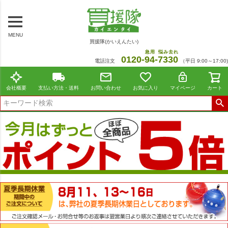
MENU
買援隊(かいえんたい)
急用
悩み去れ
0120-
94
-
7330
電話注文
（平日 9:00～17:00)
会社概要
支払い方法・送料
お問い合わせ
お気に入り
マイページ
カート