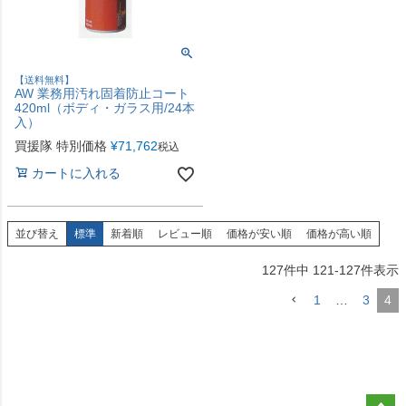
【送料無料】
AW 業務用汚れ固着防止コート
420ml（ボディ・ガラス用/24本
入）
買援隊 特別価格
¥
71,762
税込
カートに入れる
並び替え
標準
新着順
レビュー順
価格が安い順
価格が高い順
127
件中
121
-
127
件表示
1
…
3
4