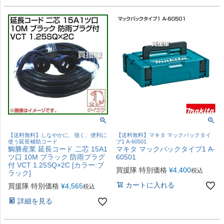
【送料無料】しなやかに、強く、便利に
【送料無料】マキタ マックパックタイ
使う延長補助コード
プ1 A-60501
鯛勝産業 延長コード 二芯 15A1
マキタ マックパックタイプ1 A-
ツ口 10M ブラック 防雨プラグ
60501
付 VCT 1.25SQ×2C [カラー:ブ
買援隊 特別価格
¥
4,400
税込
ラック]
カートに入れる
買援隊 特別価格
¥
4,565
税込
詳細を見る