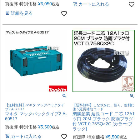
買援隊 特別価格
¥
6,050
カートに入れる
税込
詳細を見る
【送料無料】マキタ マックパックタイ
【送料無料】しなやかに、強く、便利に
プ2 A-60517
使う延長補助コード
マキタ マックパックタイプ2 A-
鯛勝産業 延長コード 二芯 12A1
60517
ツ口 20M ブラック 防雨プラグ
付 VCT 0.75SQ×2C [カラー:ブ
買援隊 特別価格
¥
5,500
税込
ラック]
カートに入れる
買援隊 特別価格
¥
5,500
税込