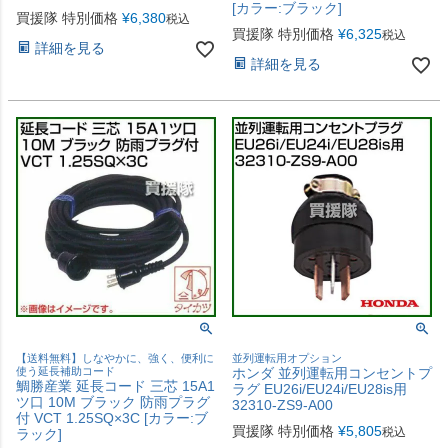
[カラー:ブラック]
買援隊 特別価格
¥
6,380
税込
買援隊 特別価格
¥
6,325
税込
詳細を見る
詳細を見る
【送料無料】しなやかに、強く、便利に
並列運転用オプション
使う延長補助コード
ホンダ 並列運転用コンセントプ
鯛勝産業 延長コード 三芯 15A1
ラグ EU26i/EU24i/EU28is用
ツ口 10M ブラック 防雨プラグ
32310-ZS9-A00
付 VCT 1.25SQ×3C [カラー:ブ
買援隊 特別価格
¥
5,805
税込
ラック]