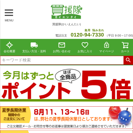
MENU
買援隊(かいえんたい)
急用
悩み去れ
0120-
94
-
7330
電話注文
（平日 9:00～17:00)
会社概要
支払い方法・送料
お問い合わせ
お気に入り
マイページ
カート