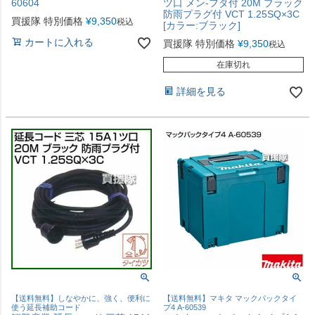
60604
ツ口 メン-フタ付 20M ブラック
防雨プラグ付 VCT 1.25SQ×3C
買援隊 特別価格
¥
9,350
税込
[カラー:ブラック]
カートに入れる
買援隊 特別価格
¥
9,350
税込
在庫切れ
詳細を見る
【送料無料】しなやかに、強く、便利に
【送料無料】マキタ マックパックタイ
使う延長補助コード
プ4 A-60539