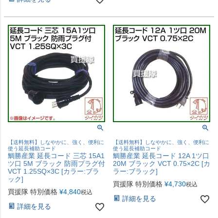
【送料無料】しなやかに、強く、便利に
【送料無料】しなやかに、強く、便利に
使う延長補助コード
使う延長補助コード
鯛勝産業 延長コード 三芯 15A1
鯛勝産業 延長コード 12A 1ツ口
ツ口 5M ブラック 防雨プラグ付
20M ブラック VCT 0.75×2C [カ
VCT 1.25SQ×3C [カラー:ブラ
ラー:ブラック]
ック]
買援隊 特別価格
¥
4,730
税込
買援隊 特別価格
¥
4,840
税込
詳細を見る
詳細を見る