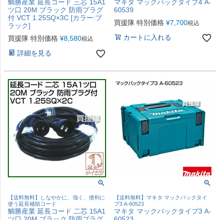
鯛勝産業 延長コード 三芯 15A1
マキタ マックパックタイプ4 A-
ツ口 20M ブラック 防雨プラグ
60539
付 VCT 1.25SQ×3C [カラー:ブ
買援隊 特別価格
¥
7,700
税込
ラック]
カートに入れる
買援隊 特別価格
¥
8,580
税込
詳細を見る
【送料無料】しなやかに、強く、便利に
【送料無料】マキタ マックパックタイ
使う延長補助コード
プ3 A-60523
鯛勝産業 延長コード 二芯 15A1
マキタ マックパックタイプ3 A-
ツ口 20M ブラック 防雨プラグ
60523