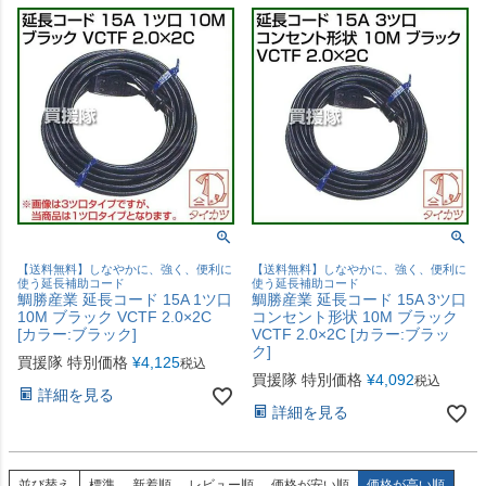
【送料無料】しなやかに、強く、便利に
【送料無料】しなやかに、強く、便利に
使う延長補助コード
使う延長補助コード
鯛勝産業 延長コード 15A 1ツ口
鯛勝産業 延長コード 15A 3ツ口
10M ブラック VCTF 2.0×2C
コンセント形状 10M ブラック
[カラー:ブラック]
VCTF 2.0×2C [カラー:ブラッ
ク]
買援隊 特別価格
¥
4,125
税込
買援隊 特別価格
¥
4,092
税込
詳細を見る
詳細を見る
並び替え
標準
新着順
レビュー順
価格が安い順
価格が高い順