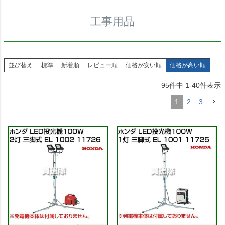
工事用品
並び替え
標準
新着順
レビュー順
価格が安い順
価格が高い順
95
件中
1
-
40
件表示
1
2
3