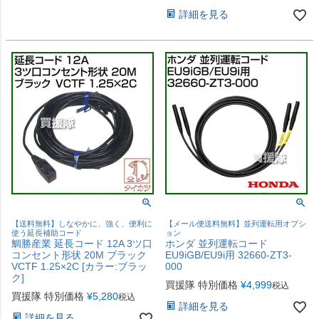
詳細を見る
【送料無料】しなやかに、強く、便利に
【メール便送料無料】並列運転用オプシ
使う延長補助コード
ョン
鯛勝産業 延長コード 12A 3ツ口
ホンダ 並列運転コード
コンセント形状 20M ブラック
EU9iGB/EU9i用 32660-ZT3-
VCTF 1.25×2C [カラー:ブラッ
000
ク]
買援隊 特別価格
¥
4,999
税込
買援隊 特別価格
¥
5,280
税込
詳細を見る
詳細を見る