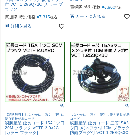
付 VCT 1.25SQ×2C [カラー:ブ
買援隊 特別価格
¥
6,600
税込
ラック]
カートに入れる
買援隊 特別価格
¥
7,315
税込
詳細を見る
【送料無料】しなやかに、強く、便利に
しなやかに、強く、便利に使う延長補助
使う延長補助コード
コード
鯛勝産業 延長コード 15A 1ツ口
鯛勝産業 延長コード 三芯15A3
20M ブラック VCTF 2.0×2C
ツ口 メン-フタ付 10M ブラック
[カラー:ブラック]
防雨プラグ付 VCT 1.25SQ×3C