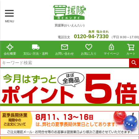
MENU
買援隊(かいえんたい)
急用
悩み去れ
0120-
94
-
7330
電話注文
（平日 9:00～17:00)
会社概要
支払い方法・送料
お問い合わせ
お気に入り
マイページ
カート