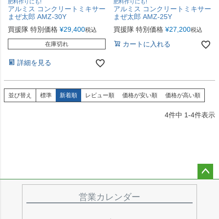
肥料作りにも!
肥料作りにも!
アルミス コンクリートミキサー
アルミス コンクリートミキサー
まぜ太郎 AMZ-30Y
まぜ太郎 AMZ-25Y
買援隊 特別価格
¥
29,400
買援隊 特別価格
¥
27,200
税込
税込
カートに入れる
在庫切れ
詳細を見る
並び替え
標準
新着順
レビュー順
価格が安い順
価格が高い順
4
件中
1
-
4
件表示
ペー
ジト
営業カレンダー
ップ
へ