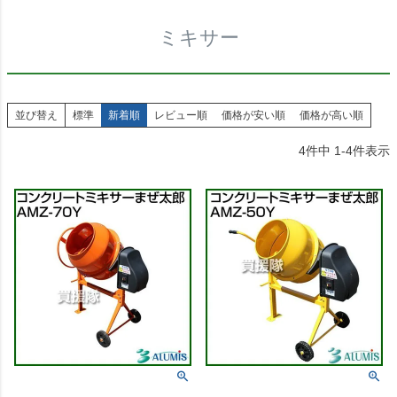
ミキサー
並び替え
標準
新着順
レビュー順
価格が安い順
価格が高い順
4
件中
1
-
4
件表示