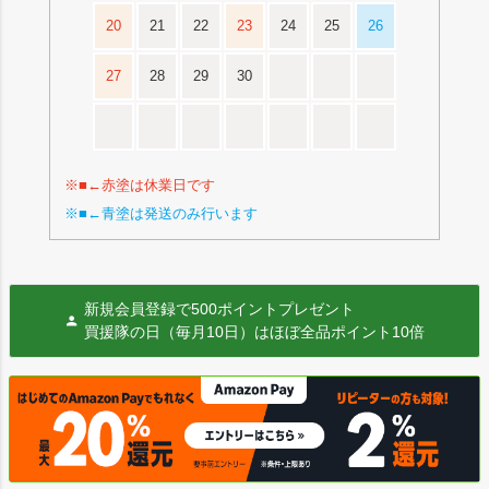
20
21
22
23
24
25
26
27
28
29
30
※■←赤塗は休業日です
※■←青塗は発送のみ行います
新規会員登録で500ポイントプレゼント
買援隊の日（毎月10日）はほぼ全品ポイント10倍