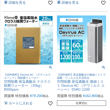
詳細を見る
詳細を見る
【送料無料】Devirus AC （デヴィルス
【送料無料】亜塩素酸水の微細ミストで
エーシー）用除菌ウォーター
細菌・ウィルスを不活性化
空間除菌 亜塩素酸水 クロラス
空間除菌 亜塩素酸水 微細ミス
除菌ウォーター （20kg）
ト Devirus AC （デヴィルス エ
8000ppm
ーシー） DVAC-1200
買援隊 特別価格
¥
79,200
買援隊 特別価格
¥
162,800
税込
税込
カートに入れる
在庫切れ