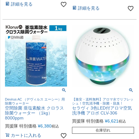
詳細を見る
詳細を見る
Devirus AC （デヴィルス エーシー）用
【激安・送料無料】アロマ水でリフレッ
除菌ウォーター
シュ！空気清浄機・除菌・脱臭！
空間除菌 亜塩素酸水 クロラス
セラヴィ 3色LED付アロマ空気
除菌ウォーター （1kg）
洗浄機 アロボ CLV-306
8000ppm
買援隊 特別価格
¥
6,621
税込
買援隊 特別価格
¥
6,380
税込
在庫切れ
カートに入れる