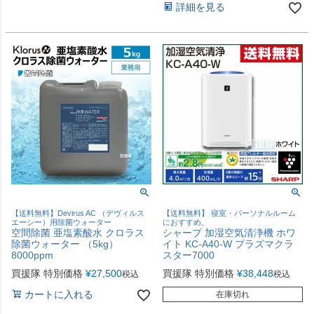
詳細を見る
【送料無料】Devirus AC （デヴィルス
【送料無料】 寝室・パーソナルルーム
エーシー）用除菌ウォーター
におすすめ。
空間除菌 亜塩素酸水 クロラス
シャープ 加湿空気清浄機 ホワ
除菌ウォーター （5kg）
イト KC-A40-W プラズマクラ
8000ppm
スター7000
買援隊 特別価格
¥
27,500
買援隊 特別価格
¥
38,448
税込
税込
カートに入れる
在庫切れ