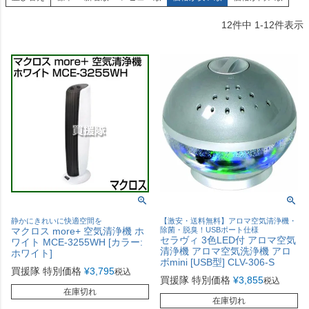
12
件中
1
-
12
件表示
静かにきれいに快適空間を
【激安・送料無料】アロマ空気清浄機・
マクロス more+ 空気清浄機 ホ
除菌・脱臭！USBポート仕様
セラヴィ 3色LED付 アロマ空気
ワイト MCE-3255WH [カラー:
清浄機 アロマ空気洗浄機 アロ
ホワイト]
ボmini [USB型] CLV-306-S
買援隊 特別価格
¥
3,795
税込
買援隊 特別価格
¥
3,855
税込
在庫切れ
在庫切れ