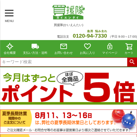
MENU
買援隊(かいえんたい)
急用
悩み去れ
0120-
94
-
7330
電話注文
（平日 9:00～17:00)
会社概要
支払い方法・送料
お問い合わせ
お気に入り
マイページ
カート