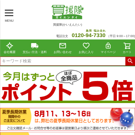
MENU
買援隊(かいえんたい)
急用
悩み去れ
0120-
94
-
7330
電話注文
（平日 9:00～17:00)
会社概要
支払い方法・送料
お問い合わせ
お気に入り
マイページ
カート