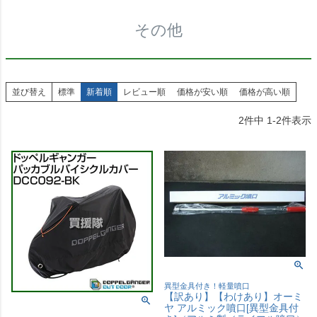
その他
並び替え
標準
新着順
レビュー順
価格が安い順
価格が高い順
2
件中
1
-
2
件表示
異型金具付き！軽量噴口
【訳あり】【わけあり】オーミ
ヤ アルミック噴口[異型金具付