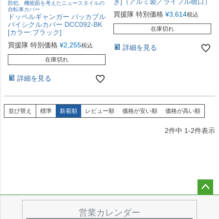
き]（アルミ製／ライフル噴口）
防犯、機能面を考えたニュースタイルの
自転車カバー
買援隊 特別価格
¥
3,614
税込
ドッペルギャンガー パッカブル
バイシクルカバー DCC092-BK
在庫切れ
[カラー:ブラック]
買援隊 特別価格
¥
2,255
税込
詳細を見る
在庫切れ
詳細を見る
並び替え
標準
新着順
レビュー順
価格が安い順
価格が高い順
2
件中
1
-
2
件表示
ペー
ジト
営業カレンダー