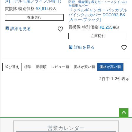
き]（アルミ製／ライフル噴口）
防犯、機能面を考えたニュースタイルの
自転車カバー
買援隊 特別価格
¥
3,614
税込
ドッペルギャンガー パッカブル
バイシクルカバー DCC092-BK
在庫切れ
[カラー:ブラック]
買援隊 特別価格
¥
2,255
税込
詳細を見る
在庫切れ
詳細を見る
並び替え
標準
新着順
レビュー順
価格が安い順
価格が高い順
2
件中
1
-
2
件表示
ペー
ジト
営業カレンダー