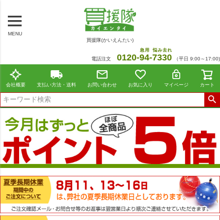
MENU
買援隊(かいえんたい)
急用
悩み去れ
0120-
94
-
7330
電話注文
（平日 9:00～17:00)
会社概要
支払い方法・送料
お問い合わせ
お気に入り
マイページ
カート