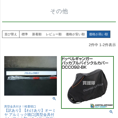
その他
並び替え
標準
新着順
レビュー順
価格が安い順
価格が高い順
2
件中
1
-
2
件表示
異型金具付き！軽量噴口
【訳あり】【わけあり】オーミ
ヤ アルミック噴口[異型金具付