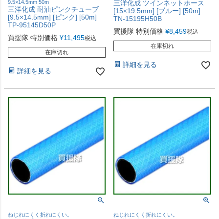
9.5×14.5mm 50m
三洋化成 ツインネットホース
三洋化成 耐油ピンクチューブ
[15×19.5mm] [ブルー] [50m]
[9.5×14.5mm] [ピンク] [50m]
TN-15195H50B
TP-95145D50P
買援隊 特別価格
¥
8,459
税込
買援隊 特別価格
¥
11,495
税込
在庫切れ
在庫切れ
詳細を見る
詳細を見る
ねじれにくく折れにくい。
ねじれにくく折れにくい。