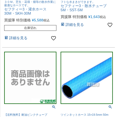
３０Ｍ。芝生・花壇・畑等の散水作業に
フトな水まきができます。
最適なホースです。
セフティー3・散水チューブ
セフティー3・灌水ホース
5M・SST-5M
30M・SKH-30M
買援隊 特別価格
¥
1,643
税込
買援隊 特別価格
¥
5,588
税込
詳細を見る
在庫切れ
詳細を見る
【送料無料】耐油ピンクチューブ
ツインネットホース 15×19.5mm 50m