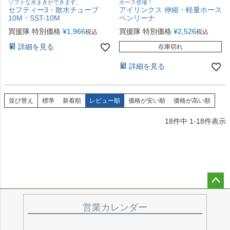
ソフトな水まきができます。
ホース登場！
セフティー3・散水チューブ
アイリンクス 伸縮・軽量ホース
10M・SST-10M
ベンリーナ
買援隊 特別価格
¥
1,966
買援隊 特別価格
¥
2,526
税込
税込
詳細を見る
在庫切れ
詳細を見る
並び替え
標準
新着順
レビュー順
価格が安い順
価格が高い順
18
件中
1
-
18
件表示
ペー
ジト
営業カレンダー
ップ
へ