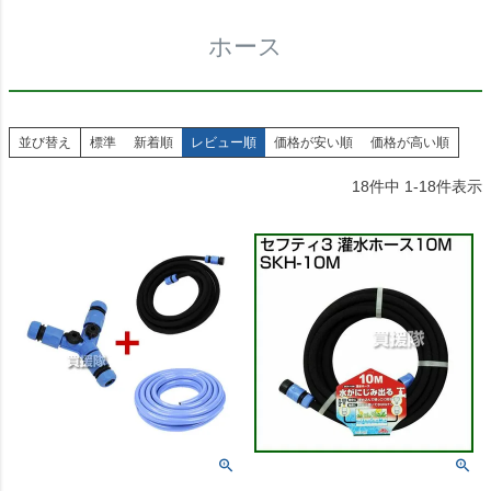
ホース
並び替え
標準
新着順
レビュー順
価格が安い順
価格が高い順
18
件中
1
-
18
件表示