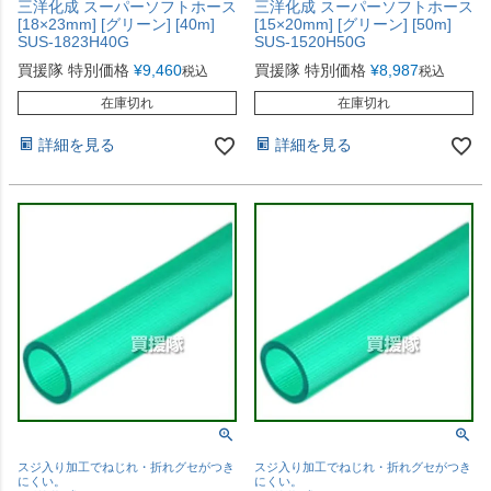
三洋化成 スーパーソフトホース
三洋化成 スーパーソフトホース
[18×23mm] [グリーン] [40m]
[15×20mm] [グリーン] [50m]
SUS-1823H40G
SUS-1520H50G
買援隊 特別価格
¥
9,460
買援隊 特別価格
¥
8,987
税込
税込
在庫切れ
在庫切れ
詳細を見る
詳細を見る
スジ入り加工でねじれ・折れグセがつき
スジ入り加工でねじれ・折れグセがつき
にくい。
にくい。