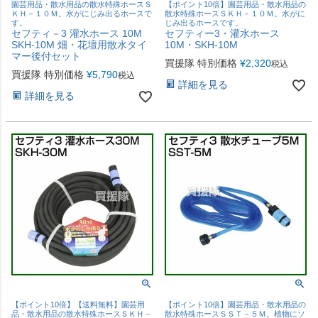
園芸用品・散水用品の散水特殊ホースＳ
【ポイント10倍】園芸用品・散水用品の
ＫＨ－１０Ｍ。水がにじみ出るホースで
散水特殊ホースＳＫＨ－１０Ｍ。水がに
す。
じみ出るホースです。
セフティ－3 灌水ホース 10M
セフティー3・灌水ホース
SKH-10M 畑・花壇用散水タイ
10M・SKH-10M
マー後付セット
買援隊 特別価格
¥
2,320
税込
買援隊 特別価格
¥
5,790
税込
詳細を見る
詳細を見る
【ポイント10倍】【送料無料】園芸用
【ポイント10倍】園芸用品・散水用品の
品・散水用品の散水特殊ホースＳＫＨ－
散水特殊ホースＳＳＴ－５Ｍ。植物にソ