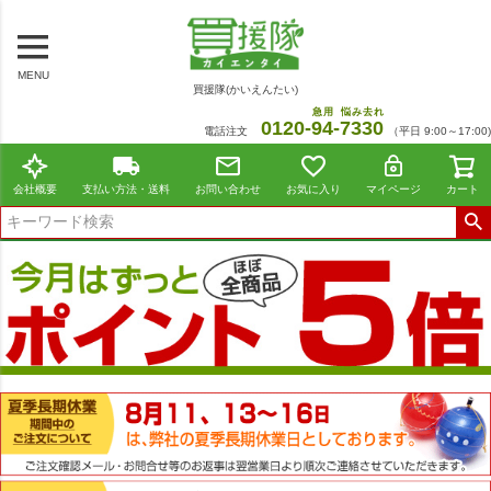
MENU
買援隊(かいえんたい)
急用
悩み去れ
0120-
94
-
7330
電話注文
（平日 9:00～17:00)
会社概要
支払い方法・送料
お問い合わせ
お気に入り
マイページ
カート