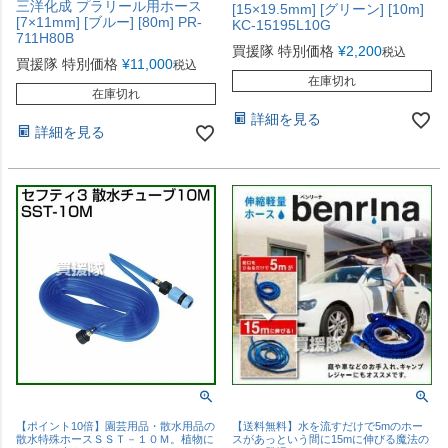
三洋化成 プラリール用ホース
[15×19.5mm] [グリーン] [10m]
[7×11mm] [ブルー] [80m] PR-
KC-15195L10G
711H80B
買援隊 特別価格
¥
2,200
税込
買援隊 特別価格
¥
11,000
税込
在庫切れ
在庫切れ
詳細を見る
詳細を見る
【ポイント10倍】園芸用品・散水用品の
【送料無料】水を流すだけで5mのホー
散水特殊ホースＳＳＴ－１０Ｍ。植物に
スがあっという間に15mに伸びる魔法の