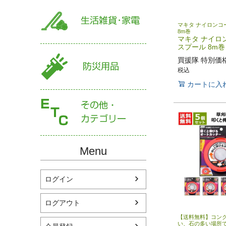
マキタ ナイロンコ
8m巻
マキタ ナイロ
スプール 8m巻 A
買援隊 特別価
税込
カートに入
Menu
ログイン
ログアウト
【送料無料】コン
い、石の多い場所