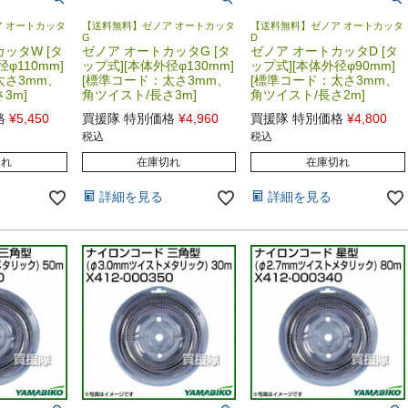
 オートカッタ
【送料無料】ゼノア オートカッタ
【送料無料】ゼノア オートカッタ
G
D
ッタW [タ
ゼノア オートカッタG [タ
ゼノア オートカッタD [タ
φ110mm]
ップ式][本体外径φ130mm]
ップ式][本体外径φ90mm]
太さ3mm、
[標準コード：太さ3mm、
[標準コード：太さ3mm、
3m]
角ツイスト/長さ3m]
角ツイスト/長さ2m]
格
¥
5,450
買援隊 特別価格
¥
4,960
買援隊 特別価格
¥
4,800
税込
税込
切れ
在庫切れ
在庫切れ
詳細を見る
詳細を見る