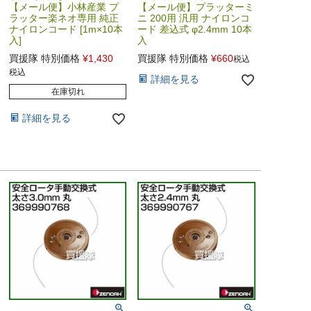
【メール便】小林産業 プ
【メール便】プラッターミ
ラッター楽ネオ専用 純正
ニ 200用 汎用 ナイロンコ
ナイロンコード [1m×10本
ード 差込式 φ2.4mm 10本
入]
入
買援隊 特別価格
¥
1,430
買援隊 特別価格
¥
660
税込
税込
詳細を見る
在庫切れ
詳細を見る