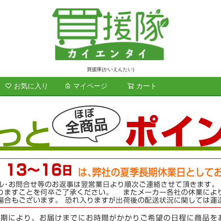
買援隊(かいえんたい)
お気に入り
マイページ
カート
検索