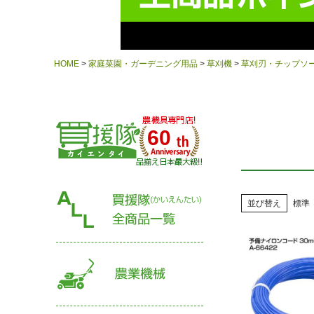
HOME
家庭菜園・ガーデニング用品
草刈機
草刈刃・チップソ
60
並び替え
標準