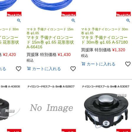
コード 30m
マキタ 予備ナイロンコード 15m
マキタ 予備ナイロンコード 30m
巻 φ1.65
巻 φ1.65
イロンコー
マキタ 予備ナイロンコー
マキタ 予備ナイロンコー
65 花形形状
ド 15m巻 φ1.65 花形形状
ド 30m巻 φ1.65 A-57180
A-66416
買援隊 特別価格
¥
1,320
格
¥
2,420
買援隊 特別価格
¥
1,430
税込
税込
カートに入れる
れる
カートに入れる