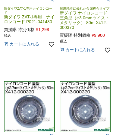
新ダイワZAT-1専用ナイロンコー
耐摩耗性に優れた金属複合タイプ
ド
新ダイワ ナイロンコード
新ダイワ ZAT-1専用 ナイ
三角型（φ3.0mmツイスト
ロンコード P021-041480
メタリック） 80m X412-
000370
買援隊 特別価格
¥
1,298
買援隊 特別価格
¥
9,900
税込
税込
カートに入れる
カートに入れる