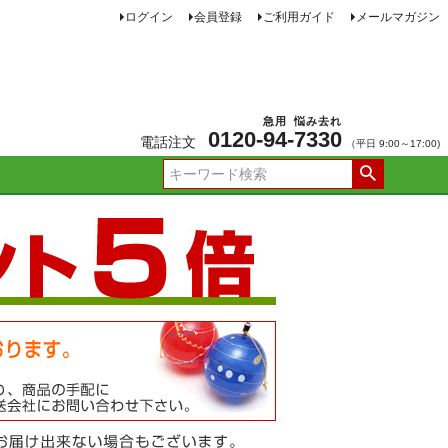
ログイン
会員登録
ご利用ガイド
メールマガジン
急用
悩み去れ
0120-
94
-
7330
電話注文
（平日 9:00～17:00)