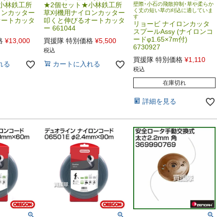
小林鉄工所
★2個セット★小林鉄工所
壁際･小石の飛散抑制･草や柔らか
く丈の短い草の刈込に適していま
ロンカッター
草刈機用ナイロンカッター
す
オートカッタ
叩くと伸びるオートカッタ
リョービ ナイロンカッタ
ー 661044
スプールAssy (ナイロンコ
ードφ1.65×7m付)
格
¥
13,000
買援隊 特別価格
¥
5,500
6730927
税込
買援隊 特別価格
¥
1,110
れる
カートに入れる
税込
在庫切れ
詳細を見る