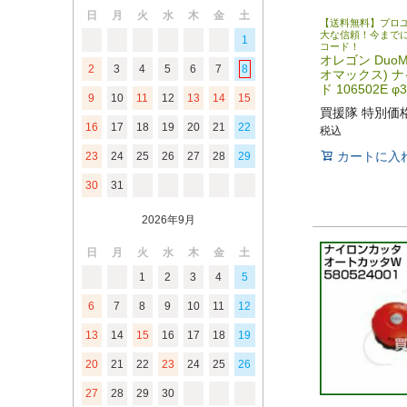
日
月
火
水
木
金
土
【送料無料】プロ
大な信頼！今まで
1
コード！
オレゴン DuoM
2
3
4
5
6
7
8
オマックス) 
ド 106502E φ
9
10
11
12
13
14
15
買援隊 特別価
16
17
18
19
20
21
22
税込
カートに入
23
24
25
26
27
28
29
30
31
2026年9月
日
月
火
水
木
金
土
1
2
3
4
5
6
7
8
9
10
11
12
13
14
15
16
17
18
19
20
21
22
23
24
25
26
27
28
29
30