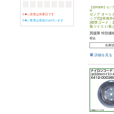
【送料無料】ゼノア
W
ゼノア オートカ
※■←赤塗は休業日です
ップ式][本体外径
※■←青塗は発送のみ行います
[標準コード：
角ツイスト/長さ
買援隊 特別価
税込
在庫
詳細を見る