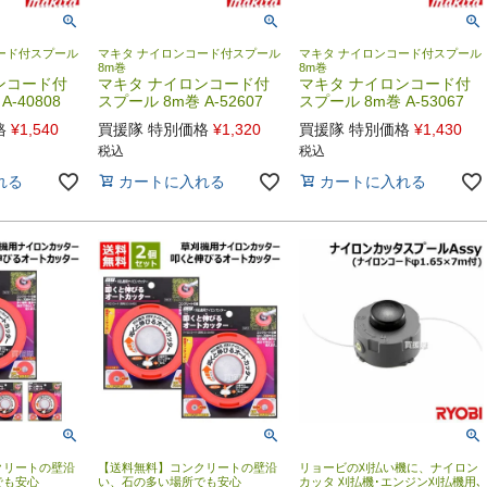
ード付スプール
マキタ ナイロンコード付スプール
マキタ ナイロンコード付スプール
8m巻
8m巻
ンコード付
マキタ ナイロンコード付
マキタ ナイロンコード付
-40808
スプール 8m巻 A-52607
スプール 8m巻 A-53067
格
¥
1,540
買援隊 特別価格
¥
1,320
買援隊 特別価格
¥
1,430
税込
税込
れる
カートに入れる
カートに入れる
クリートの壁沿
【送料無料】コンクリートの壁沿
リョービの刈払い機に、ナイロン
でも安心
い、石の多い場所でも安心
カッタ 刈払機･エンジン刈払機用､