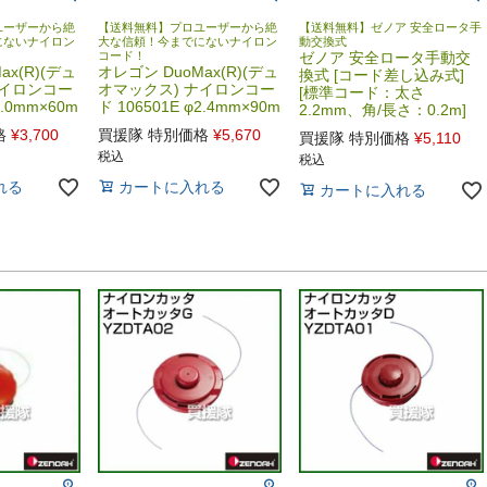
ユーザーから絶
【送料無料】プロユーザーから絶
【送料無料】ゼノア 安全ロータ手
にないナイロン
大な信頼！今までにないナイロン
動交換式
コード！
ゼノア 安全ロータ手動交
ax(R)(デュ
オレゴン DuoMax(R)(デュ
換式 [コード差し込み式]
ナイロンコー
オマックス) ナイロンコー
[標準コード：太さ
3.0mm×60m
ド 106501E φ2.4mm×90m
2.2mm、角/長さ：0.2m]
格
¥
3,700
買援隊 特別価格
¥
5,670
買援隊 特別価格
¥
5,110
税込
税込
れる
カートに入れる
カートに入れる