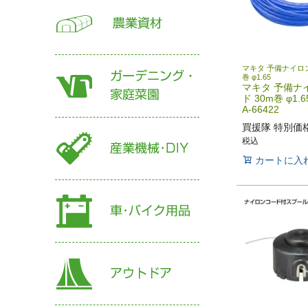
マキタ 予備ナイロン
巻 φ1.65
マキタ 予備ナ
ド 30m巻 φ1.
A-66422
買援隊 特別価
税込
カートに入