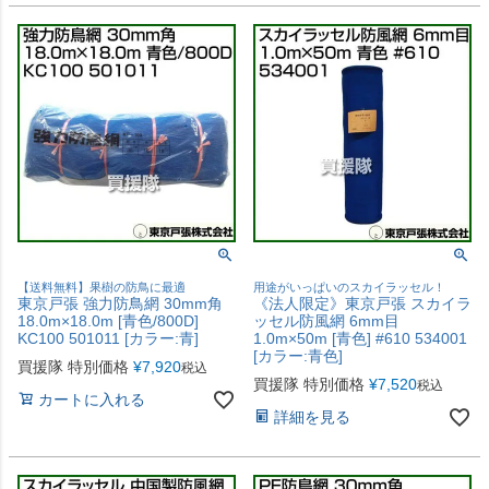
【送料無料】果樹の防鳥に最適
用途がいっぱいのスカイラッセル！
東京戸張 強力防鳥網 30mm角
《法人限定》東京戸張 スカイラ
18.0m×18.0m [青色/800D]
ッセル防風網 6mm目
KC100 501011 [カラー:青]
1.0m×50m [青色] #610 534001
[カラー:青色]
買援隊 特別価格
¥
7,920
税込
買援隊 特別価格
¥
7,520
税込
カートに入れる
詳細を見る