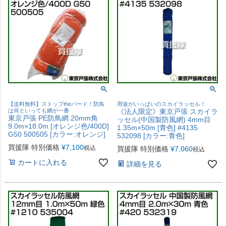
【送料無料】ストップtheバード！防鳥
用途がいっぱいのスカイラッセル！
は何といっても網が一番
《法人限定》東京戸張 スカイラ
東京戸張 PE防鳥網 20mm角
ッセル(中国製防風網) 4mm目
9.0m×18.0m [オレンジ色/400D]
1.35m×50m [青色] #4135
G50 500505 [カラー:オレンジ]
532098 [カラー:青色]
買援隊 特別価格
¥
7,100
税込
買援隊 特別価格
¥
7,060
税込
カートに入れる
詳細を見る