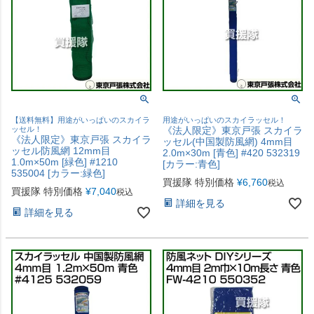
【送料無料】用途がいっぱいのスカイラ
用途がいっぱいのスカイラッセル！
ッセル！
《法人限定》東京戸張 スカイラ
《法人限定》東京戸張 スカイラ
ッセル(中国製防風網) 4mm目
ッセル防風網 12mm目
2.0m×30m [青色] #420 532319
1.0m×50m [緑色] #1210
[カラー:青色]
535004 [カラー:緑色]
買援隊 特別価格
¥
6,760
税込
買援隊 特別価格
¥
7,040
税込
詳細を見る
詳細を見る