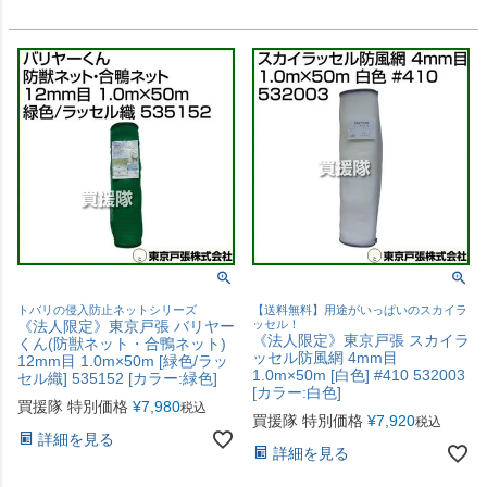
トバリの侵入防止ネットシリーズ
【送料無料】用途がいっぱいのスカイラ
《法人限定》東京戸張 バリヤー
ッセル！
《法人限定》東京戸張 スカイラ
くん(防獣ネット・合鴨ネット)
ッセル防風網 4mm目
12mm目 1.0m×50m [緑色/ラッ
1.0m×50m [白色] #410 532003
セル織] 535152 [カラー:緑色]
[カラー:白色]
買援隊 特別価格
¥
7,980
税込
買援隊 特別価格
¥
7,920
税込
詳細を見る
詳細を見る