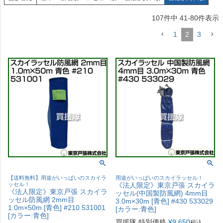
107
件中
41
-
80
件表示
1
2
3
【送料無料】用途がいっぱいのスカイラ
用途がいっぱいのスカイラッセル！
ッセル！
《法人限定》東京戸張 スカイラ
《法人限定》東京戸張 スカイラ
ッセル(中国製防風網) 4mm目
ッセル防風網 2mm目
3.0m×30m [青色] #430 533029
1.0m×50m [青色] #210 531001
[カラー:青色]
[カラー:青色]
買援隊 特別価格
¥
9,650
税込