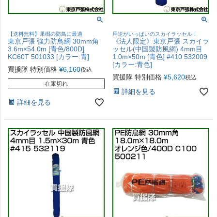
【送料無料】果樹の防鳥に最適
用途がいっぱいのスカイラッセル！
東京戸張 強力防鳥網 30mm角
《法人限定》東京戸張 スカイラ
3.6m×54.0m [青色/800D]
ッセル(中国製防風網) 4mm目
KC60T 501033 [カラー:青]
1.0m×50m [青色] #410 532009
[カラー:青色]
買援隊 特別価格
¥
6,160
税込
買援隊 特別価格
¥
5,620
税込
在庫切れ
詳細を見る
詳細を見る