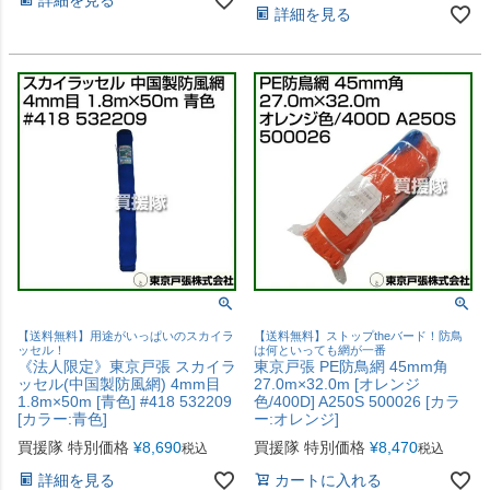
詳細を見る
【送料無料】用途がいっぱいのスカイラ
【送料無料】ストップtheバード！防鳥
ッセル！
は何といっても網が一番
《法人限定》東京戸張 スカイラ
東京戸張 PE防鳥網 45mm角
ッセル(中国製防風網) 4mm目
27.0m×32.0m [オレンジ
1.8m×50m [青色] #418 532209
色/400D] A250S 500026 [カラ
[カラー:青色]
ー:オレンジ]
買援隊 特別価格
¥
8,690
買援隊 特別価格
¥
8,470
税込
税込
詳細を見る
カートに入れる