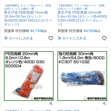
【送料無料】ストップtheバード！防鳥
【送料無料】ストップtheバード！防鳥
は何といっても網が一番
は何といっても網が一番
東京戸張 PE防鳥網 75mm角
東京戸張 PE防鳥網 20mm角
18.0m×36.0m [オレンジ
5.4m×18.0m [オレンジ色/400D]
色/400D] B200 500113 [カラー:
G30S 500573 [カラー:オレン
オレンジ]
ジ]
買援隊 特別価格
¥
4,730
買援隊 特別価格
¥
4,550
税込
税込
カートに入れる
カートに入れる
【送料無料】ストップtheバード！防鳥
果樹の防鳥に最適