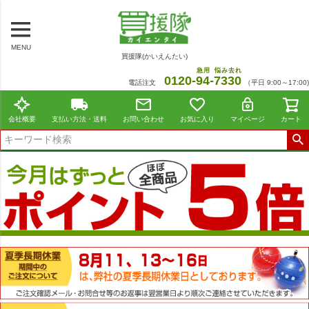
MENU
買援隊(かいえんたい)
急用
悩み去れ
0120-
94
-
7330
電話注文
（平日 9:00～17:00)
会社概要
支払い方法・送料
お問い合わせ
お気に入り
マイページ
カート