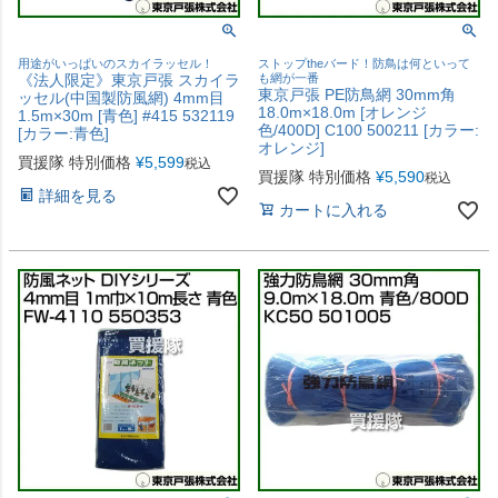
用途がいっぱいのスカイラッセル！
ストップtheバード！防鳥は何といって
《法人限定》東京戸張 スカイラ
も網が一番
東京戸張 PE防鳥網 30mm角
ッセル(中国製防風網) 4mm目
18.0m×18.0m [オレンジ
1.5m×30m [青色] #415 532119
色/400D] C100 500211 [カラー:
[カラー:青色]
オレンジ]
買援隊 特別価格
¥
5,599
税込
買援隊 特別価格
¥
5,590
税込
詳細を見る
カートに入れる