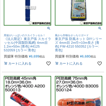
用途がいっぱいのスカイラッセル！
風から作物をがっちりガード
《法人限定》東京戸張 スカイラ
東京戸張 防風ネット DIYシリー
ッセル(中国製防風網) 4mm目
ズ 4mm目 2m巾×10m長さ [青
1.2m×50m [青色] #4125
色] FW-4210 550352 [カラー:
532059 [カラー:青色]
青色]
買援隊 特別価格
¥
6,699
買援隊 特別価格
¥
6,680
税込
税込
カートに入れる
カートに入れる