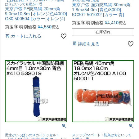
は何といっても網が一番
東京戸張 強力防鳥網 30mm角
東京戸張 PE防鳥網 20mm角
1.8m×54.0m [青色/800D]
9.0m×10.8m [オレンジ色/400D]
KC30T 501032 [カラー:青]
G30 500504 [カラー:オレンジ]
買援隊 特別価格
¥
4,410
税込
買援隊 特別価格
¥
4,550
税込
在庫切れ
カートに入れる
詳細を見る
用途がいっぱいのスカイラッセル！
ストップtheバード！防鳥は何といって
も網が一番