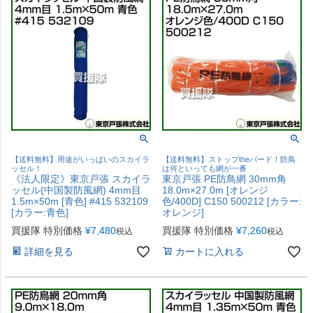
【送料無料】用途がいっぱいのスカイラ
【送料無料】ストップtheバード！防鳥
ッセル！
は何といっても網が一番
《法人限定》東京戸張 スカイラ
東京戸張 PE防鳥網 30mm角
ッセル(中国製防風網) 4mm目
18.0m×27.0m [オレンジ
1.5m×50m [青色] #415 532109
色/400D] C150 500212 [カラー:
[カラー:青色]
オレンジ]
買援隊 特別価格
¥
7,480
買援隊 特別価格
¥
7,260
税込
税込
詳細を見る
カートに入れる