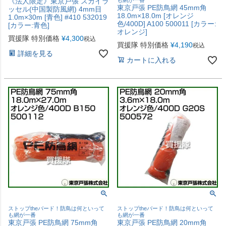
《法人限定》東京戸張 スカイラ
東京戸張 PE防鳥網 45mm角
ッセル(中国製防風網) 4mm目
18.0m×18.0m [オレンジ
1.0m×30m [青色] #410 532019
色/400D] A100 500011 [カラー:
[カラー:青色]
オレンジ]
買援隊 特別価格
¥
4,300
税込
買援隊 特別価格
¥
4,190
税込
詳細を見る
カートに入れる
ストップtheバード！防鳥は何といって
ストップtheバード！防鳥は何といって
も網が一番
も網が一番
東京戸張 PE防鳥網 75mm角
東京戸張 PE防鳥網 20mm角