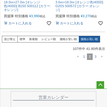
18.0m×27.0m [オレンジ
3.6m×18.0m [オレンジ色/400D]
色/400D] B150 500112 [カラー:
G20S 500572 [カラー:オレン
オレンジ]
ジ]
買援隊 特別価格
¥
3,990
買援隊 特別価格
¥
3,270
税込
税込
カートに入れる
カートに入れる
並び替え
標準
新着順
レビュー順
価格が安い順
価格が高い順
107
件中
41
-
80
件表示
1
2
3
ペー
ジト
営業カレンダー
ップ
へ