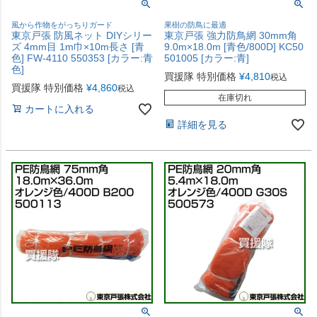
風から作物をがっちりガード
果樹の防鳥に最適
東京戸張 防風ネット DIYシリー
東京戸張 強力防鳥網 30mm角
ズ 4mm目 1m巾×10m長さ [青
9.0m×18.0m [青色/800D] KC50
色] FW-4110 550353 [カラー:青
501005 [カラー:青]
色]
買援隊 特別価格
¥
4,810
税込
買援隊 特別価格
¥
4,860
税込
在庫切れ
カートに入れる
詳細を見る