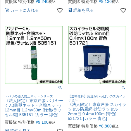
買援隊 特別価格
¥
9,240
買援隊 特別価格
¥
9,130
税込
税込
カートに入れる
詳細を見る
トバリの侵入防止ネットシリーズ
【送料無料】用途がいっぱいのスカイラ
《法人限定》東京戸張 バリヤー
ッセル！
《法人限定》東京戸張 スカイラ
くん(防獣ネット・合鴨ネット)
ッセル防風網 砂防ラッセル
12mm目 1.2m×50m [緑色/ラッ
2mm目 0.4m×100m [青色]
セル織] 535151 [カラー:緑色]
531721 [カラー:青色]
買援隊 特別価格
¥
9,100
税込
買援隊 特別価格
¥
8,800
税込
詳細を見る