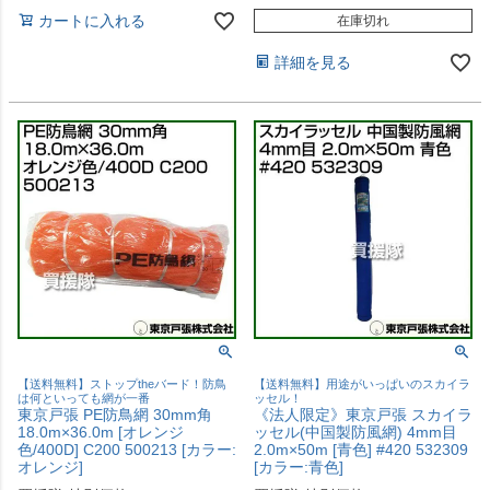
カートに入れる
在庫切れ
詳細を見る
【送料無料】ストップtheバード！防鳥
【送料無料】用途がいっぱいのスカイラ
は何といっても網が一番
ッセル！
東京戸張 PE防鳥網 30mm角
《法人限定》東京戸張 スカイラ
18.0m×36.0m [オレンジ
ッセル(中国製防風網) 4mm目
色/400D] C200 500213 [カラー:
2.0m×50m [青色] #420 532309
オレンジ]
[カラー:青色]