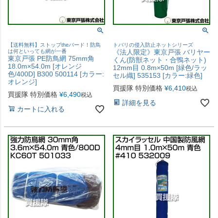
【送料無料】ストップtheバード！防鳥
トバリの侵入防止ネットシリーズ
は何といっても網が一番
《法人限定》東京戸張 バリヤー
東京戸張 PE防鳥網 75mm角
くん(防獣ネット・合鴨ネット)
18.0m×54.0m [オレンジ
12mm目 0.8m×50m [緑色/ラッ
色/400D] B300 500114 [カラー:
セル織] 535153 [カラー:緑色]
オレンジ]
買援隊 特別価格
¥
6,410
税込
買援隊 特別価格
¥
6,490
税込
詳細を見る
カートに入れる