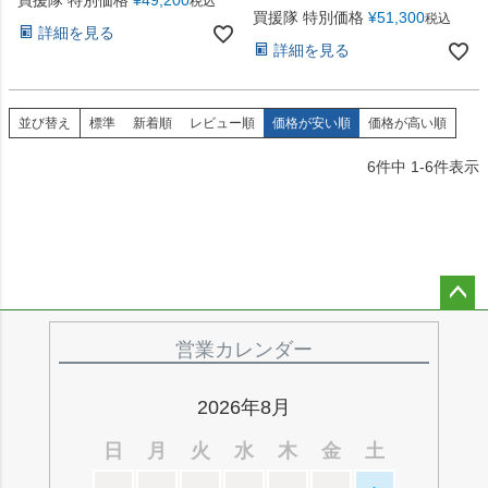
買援隊 特別価格
¥
49,200
税込
買援隊 特別価格
¥
51,300
税込
詳細を見る
詳細を見る
並び替え
標準
新着順
レビュー順
価格が安い順
価格が高い順
6
件中
1
-
6
件表示
ペー
ジト
営業カレンダー
ップ
へ
2026年8月
日
月
火
水
木
金
土