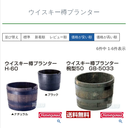
ウイスキー樽プランター
並び替え
標準
新着順
レビュー順
価格が安い順
価格が高い順
6
件中
1
-
6
件表示