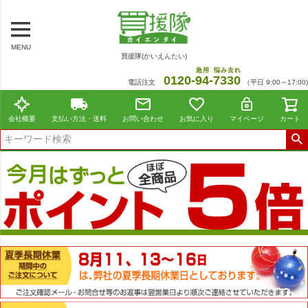
MENU
買援隊(かいえんたい)
急用
悩み去れ
0120-
94
-
7330
電話注文
（平日 9:00～17:00)
会社概要
支払い方法・送料
お問い合わせ
お気に入り
マイページ
カート