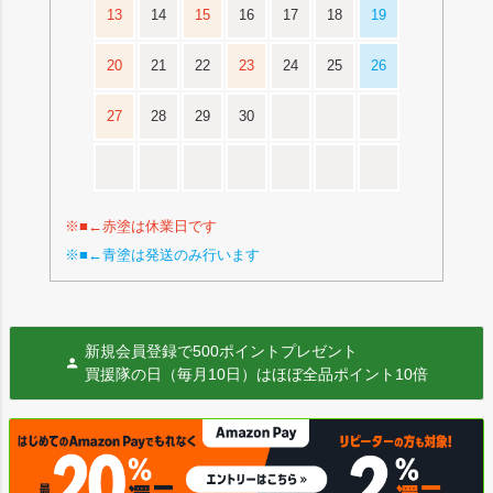
13
14
15
16
17
18
19
20
21
22
23
24
25
26
27
28
29
30
※■←赤塗は休業日です
※■←青塗は発送のみ行います
新規会員登録で500ポイントプレゼント
買援隊の日（毎月10日）はほぼ全品ポイント10倍