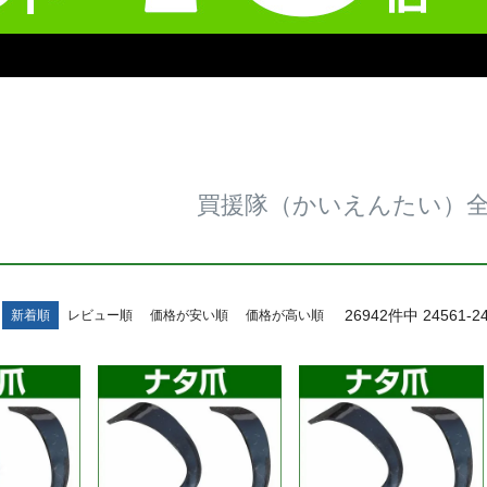
買援隊（かいえんたい）
26942
件中
24561
-
2
新着順
レビュー順
価格が安い順
価格が高い順