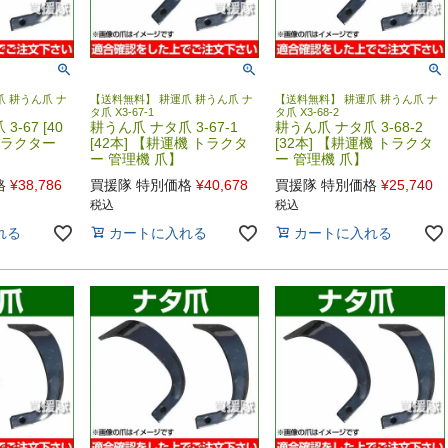
 耕うん爪 ナ
【送料無料】 耕運爪 耕うん爪 ナ
【送料無料】 耕運爪 耕うん爪 ナ
タ爪 X3-67-1
タ爪 X3-68-2
-67 [40
耕うん爪 ナタ爪 3-67-1
耕うん爪 ナタ爪 3-68-2
トラクター
[42本] 【耕運機 トラクタ
[32本] 【耕運機 トラクタ
ー 管理機 爪】
ー 管理機 爪】
格
¥
38,786
買援隊 特別価格
¥
40,678
買援隊 特別価格
¥
25,740
税込
税込
れる
カートに入れる
カートに入れる