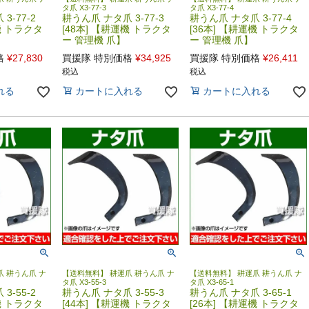
タ爪 X3-77-3
タ爪 X3-77-4
3-77-2
耕うん爪 ナタ爪 3-77-3
耕うん爪 ナタ爪 3-77-4
機 トラクタ
[48本] 【耕運機 トラクタ
[36本] 【耕運機 トラクタ
ー 管理機 爪】
ー 管理機 爪】
格
¥
27,830
買援隊 特別価格
¥
34,925
買援隊 特別価格
¥
26,411
税込
税込
れる
カートに入れる
カートに入れる
 耕うん爪 ナ
【送料無料】 耕運爪 耕うん爪 ナ
【送料無料】 耕運爪 耕うん爪 ナ
タ爪 X3-55-3
タ爪 X3-65-1
3-55-2
耕うん爪 ナタ爪 3-55-3
耕うん爪 ナタ爪 3-65-1
機 トラクタ
[44本] 【耕運機 トラクタ
[26本] 【耕運機 トラクタ