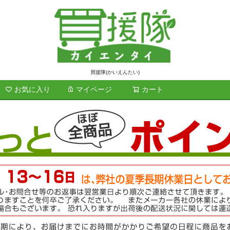
買援隊(かいえんたい)
お気に入り
マイページ
カート
検索