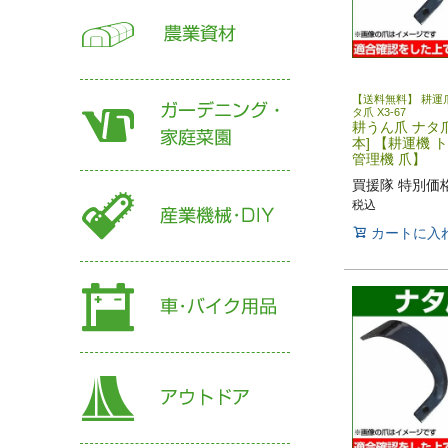
【送料無料】 耕運爪
タ爪 X3-67
耕うん爪 ナタ爪 3
本] 【耕運機 
管理機 爪】
買援隊 特別価
税込
カートに入