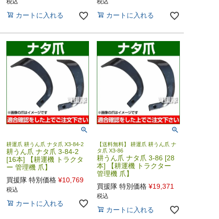
税込
税込
カートに入れる
カートに入れる
耕運爪 耕うん爪 ナタ爪 X3-84-2
【送料無料】 耕運爪 耕うん爪 ナ
耕うん爪 ナタ爪 3-84-2
タ爪 X3-86
耕うん爪 ナタ爪 3-86 [28
[16本] 【耕運機 トラクタ
本] 【耕運機 トラクター
ー 管理機 爪】
管理機 爪】
買援隊 特別価格
¥
10,769
買援隊 特別価格
¥
19,371
税込
税込
カートに入れる
カートに入れる