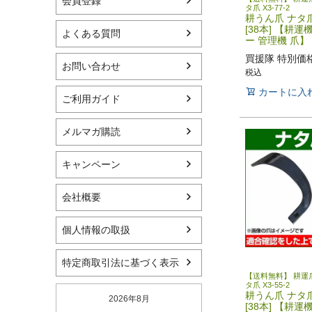
会員登録
タ爪 X3-77-2
耕うん爪 ナタ爪 
[38本] 【耕運
よくある質問
ー 管理機 爪】
買援隊 特別価
お問い合わせ
税込
カートに入
ご利用ガイド
メルマガ購読
キャンペーン
会社概要
個人情報の取扱
特定商取引法に基づく表示
【送料無料】 耕運爪
タ爪 X3-55-2
耕うん爪 ナタ爪 
2026年8月
[38本] 【耕運