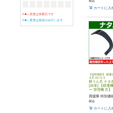
税込
カートに入
※■←赤塗は休業日です
※■←青塗は発送のみ行います
【送料無料】 耕運爪
タ爪 X3-71-3
耕うん爪 ナタ爪 
[36本] 【耕運
ー 管理機 爪】
買援隊 特別価
税込
カートに入