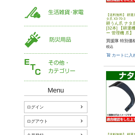
【送料無料】 耕運爪
タ爪 X3-70-3
耕うん爪 ナタ爪 
[32本] 【耕運
ー 管理機 爪】
買援隊 特別価
税込
カートに入
Menu
ログイン
ログアウト
【送料無料】 耕運爪