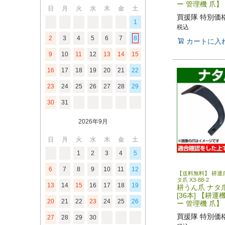
ー 管理機 爪】
日
月
火
水
木
金
土
買援隊 特別価
1
税込
2
3
4
5
6
7
8
カートに入
9
10
11
12
13
14
15
16
17
18
19
20
21
22
23
24
25
26
27
28
29
30
31
2026年9月
日
月
火
水
木
金
土
1
2
3
4
5
6
7
8
9
10
11
12
【送料無料】 耕運爪
タ爪 X3-88-2
13
14
15
16
17
18
19
耕うん爪 ナタ爪 
[36本] 【耕運
20
21
22
23
24
25
26
ー 管理機 爪】
買援隊 特別価
27
28
29
30