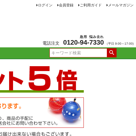
ログイン
会員登録
ご利用ガイド
メールマガジン
急用
悩み去れ
0120-
94
-
7330
電話注文
（平日 9:00～17:00)