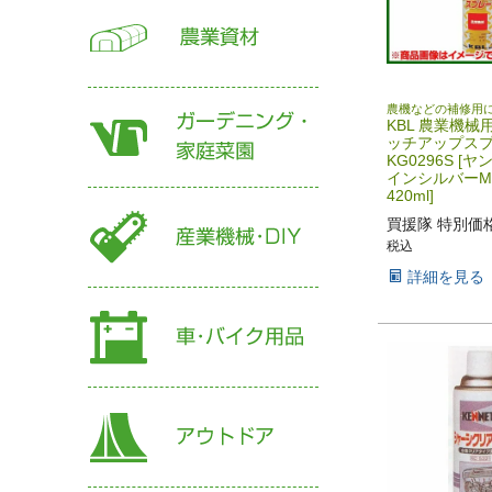
農機などの補修用
KBL 農業機械
ッチアップス
KG0296S [
インシルバーM
420ml]
買援隊 特別価
税込
詳細を見る