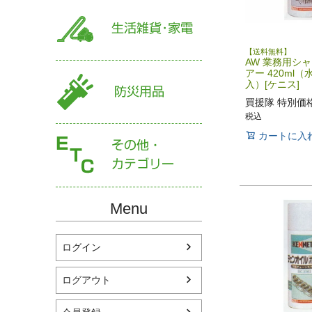
【送料無料】
AW 業務用シ
アー 420ml（
入）[ケニス]
買援隊 特別価
税込
カートに入
Menu
ログイン
ログアウト