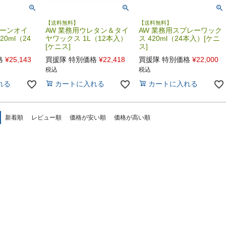
【送料無料】
【送料無料】
ェーンオイ
AW 業務用ウレタン＆タイ
AW 業務用スプレーワック
0ml（24
ヤワックス 1L（12本入）
ス 420ml（24本入）[ケニ
[ケニス]
ス]
格
¥
25,143
買援隊 特別価格
¥
22,418
買援隊 特別価格
¥
22,000
税込
税込
れる
カートに入れる
カートに入れる
新着順
レビュー順
価格が安い順
価格が高い順