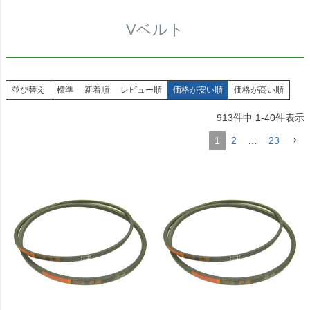
Vベルト
並び替え
標準
新着順
レビュー順
価格が安い順
価格が高い順
913
件中
1
-
40
件表示
1
2
…
23