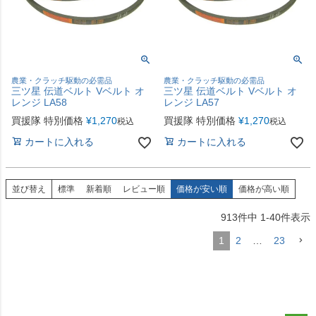
農業・クラッチ駆動の必需品
農業・クラッチ駆動の必需品
三ツ星 伝道ベルト Vベルト オ
三ツ星 伝道ベルト Vベルト オ
レンジ LA58
レンジ LA57
買援隊 特別価格
¥
1,270
買援隊 特別価格
¥
1,270
税込
税込
カートに入れる
カートに入れる
並び替え
標準
新着順
レビュー順
価格が安い順
価格が高い順
913
件中
1
-
40
件表示
1
2
…
23