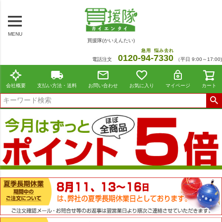
MENU
買援隊(かいえんたい)
急用
悩み去れ
0120-
94
-
7330
電話注文
（平日 9:00～17:00)
会社概要
支払い方法・送料
お問い合わせ
お気に入り
マイページ
カート