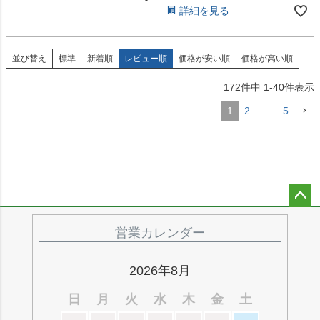
詳細を見る
並び替え
標準
新着順
レビュー順
価格が安い順
価格が高い順
172
件中
1
-
40
件表示
1
2
…
5
ペー
ジト
営業カレンダー
ップ
へ
2026年8月
日
月
火
水
木
金
土