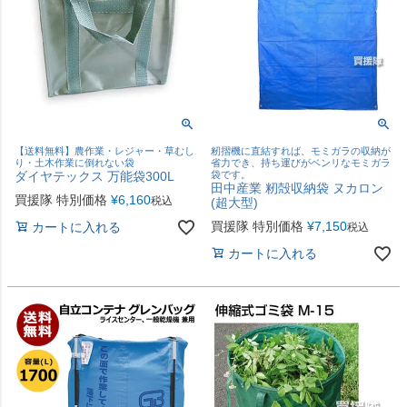
【送料無料】農作業・レジャー・草むし
籾摺機に直結すれば、モミガラの収納が
り・土木作業に倒れない袋
省力でき、持ち運びがベンリなモミガラ
ダイヤテックス 万能袋300L
袋です。
田中産業 籾殻収納袋 ヌカロン
買援隊 特別価格
¥
6,160
税込
(超大型)
買援隊 特別価格
¥
7,150
カートに入れる
税込
カートに入れる