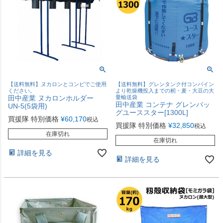
【送料無料】ヌカロンとコンビでご使用
【送料無料】グレンタンク付コンバイン
ください。
より乾燥機投入までの籾・麦・大豆の大
田中産業 ヌカロンホルダー
量輸送袋
田中産業 コンテナ グレンバッ
UN-5(5袋用)
グユーススター[1300L]
買援隊 特別価格
¥
60,170
税込
買援隊 特別価格
¥
32,850
税込
在庫切れ
在庫切れ
詳細を見る
詳細を見る