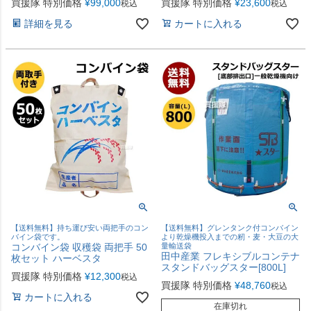
買援隊 特別価格
¥
99,000
買援隊 特別価格
¥
23,600
税込
税込
詳細を見る
カートに入れる
【送料無料】持ち運び安い両把手のコン
【送料無料】グレンタンク付コンバイン
バイン袋です。
より乾燥機投入までの籾・麦・大豆の大
コンバイン袋 収穫袋 両把手 50
量輸送袋
田中産業 フレキシブルコンテナ
枚セット ハーベスタ
スタンドバッグスター[800L]
買援隊 特別価格
¥
12,300
税込
買援隊 特別価格
¥
48,760
税込
カートに入れる
在庫切れ