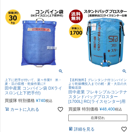
上下に把手が付いて、楽々作業!! 米・
【送料無料】グレンタンク付コンバイン
麦・豆の収穫・乾燥作業に!!
より乾燥機投入までの籾・麦・大豆の大
田中産業 コンバイン袋 DXライ
量輸送袋
田中産業 フレキシブルコンテナ
スロン(上下把手付)
スタンドバッグプロスター
買援隊 特別価格
¥
740
税込
[1700L] RC(ライスセンター)用
買援隊 特別価格
¥
48,400
カートに入れる
税込
在庫切れ
詳細を見る