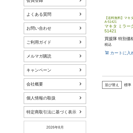
会員登録
よくある質問
【送料無料】マキタ
A-51421
マキタ ミラーグ
お問い合わせ
51421
買援隊 特別価
ご利用ガイド
税込
カートに入
メルマガ購読
キャンペーン
会社概要
並び替え
標準
個人情報の取扱
特定商取引法に基づく表示
2026年8月