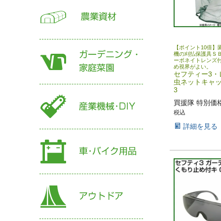
【ポイント10倍】
機の刈払保護具Ｓ
ーボネイトレンズ
め視界がよい。
セフティー3・
虫ネットキャッ
3
買援隊 特別価
税込
詳細を見る