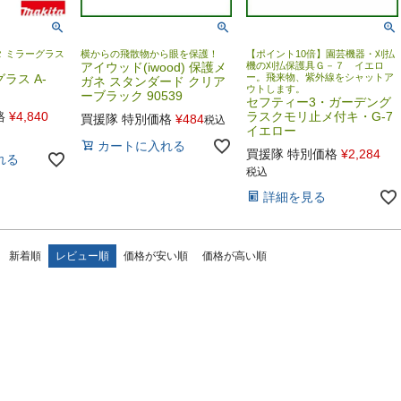
 ミラーグラス
横からの飛散物から眼を保護！
【ポイント10倍】園芸機器・刈払
アイウッド(iwood) 保護メ
機の刈払保護具Ｇ－７ イエロ
ラス A-
ー。飛来物、紫外線をシャットア
ガネ スタンダード クリア
ウトします。
ーブラック 90539
セフティー3・ガーデング
格
¥
4,840
ラスクモリ止メ付キ・G-7
買援隊 特別価格
¥
484
税込
イエロー
カートに入れる
買援隊 特別価格
¥
2,284
れる
税込
詳細を見る
新着順
レビュー順
価格が安い順
価格が高い順