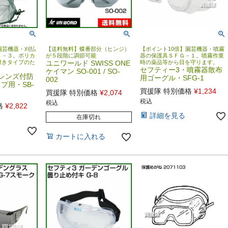
園芸機器・刈払
【送料無料】蝶番部分（ヒンジ）
【ポイント10倍】園芸機器・噴霧
Ｂ－３。ポリカ
が５段階に調節可能
器の保護具ＳＦＧ－１。噴霧作業
付きタイプのた
ユニワールド SWISS ONE
時の薬品等から目を守ります。
セフティー3・噴霧器散布
ケイマン SO-001 / SO-
レンズ付防
用ゴーグル・SFG-1
002
プ用・SB-
買援隊 特別価格
¥
1,234
買援隊 特別価格
¥
2,074
税込
税込
格
¥
2,822
詳細を見る
在庫切れ
カートに入れる