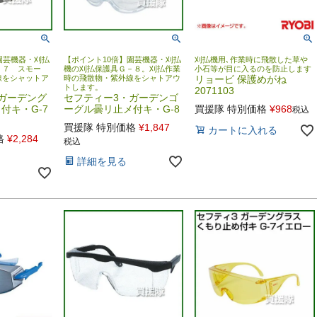
園芸機器・刈払
【ポイント10倍】園芸機器・刈払
刈払機用､作業時に飛散した草や
－７ スモー
機の刈払保護具Ｇ－８。刈払作業
小石等が目に入るのを防止します
線をシャットア
時の飛散物・紫外線をシャトアウ
リョービ 保護めがね
トします。
2071103
ガーデング
セフティー3・ガーデンゴ
付キ・G-7
ーグル曇リ止メ付キ・G-8
買援隊 特別価格
¥
968
税込
買援隊 特別価格
¥
1,847
カートに入れる
格
¥
2,284
税込
詳細を見る