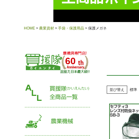
HOME
農業資材
手袋・保護用品
保護メガネ
60
並び替え
標準