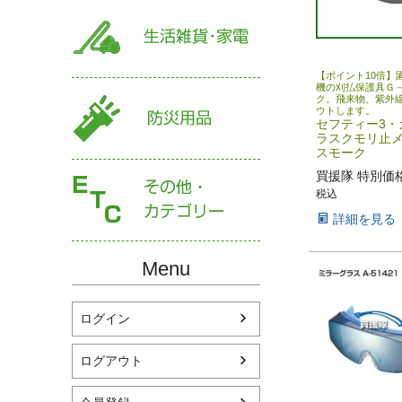
【ポイント10倍】
機の刈払保護具Ｇ
ク。飛来物、紫外
ウトします。
セフティー3・
ラスクモリ止メ
スモーク
買援隊 特別価
税込
詳細を見る
Menu
ログイン
ログアウト