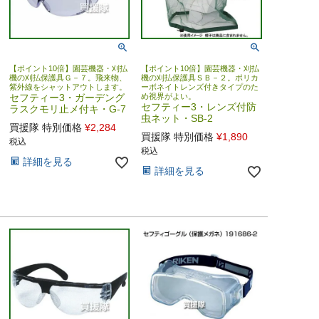
【ポイント10倍】園芸機器・刈払
【ポイント10倍】園芸機器・刈払
機の刈払保護具Ｇ－７。飛来物、
機の刈払保護具ＳＢ－２。ポリカ
紫外線をシャットアウトします。
ーボネイトレンズ付きタイプのた
セフティー3・ガーデング
め視界がよい。
セフティー3・レンズ付防
ラスクモリ止メ付キ・G-7
虫ネット・SB-2
買援隊 特別価格
¥
2,284
買援隊 特別価格
¥
1,890
税込
税込
詳細を見る
詳細を見る