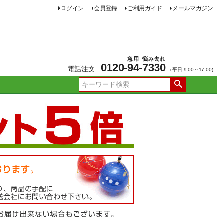
ログイン
会員登録
ご利用ガイド
メールマガジン
急用
悩み去れ
0120-
94
-
7330
電話注文
（平日 9:00～17:00)