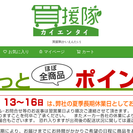
買援隊(かいえんたい)
お気に入り
マイページ
カート
検索