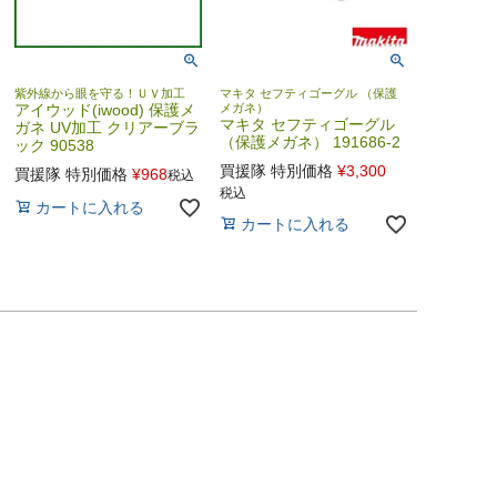
紫外線から眼を守る！ＵＶ加工
マキタ セフティゴーグル （保護
アイウッド(iwood) 保護メ
メガネ）
マキタ セフティゴーグル
ガネ UV加工 クリアーブラ
（保護メガネ） 191686-2
ック 90538
買援隊 特別価格
¥
3,300
買援隊 特別価格
¥
968
税込
税込
カートに入れる
カートに入れる