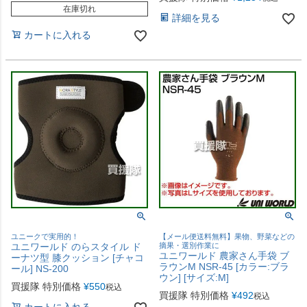
在庫切れ
詳細を見る
カートに入れる
ユニークで実用的！
【メール便送料無料】果物、野菜などの
ユニワールド のらスタイル ド
摘果・選別作業に
ユニワールド 農家さん手袋 ブ
ーナツ型 膝クッション [チャコ
ラウンM NSR-45 [カラー:ブラ
ール] NS-200
ウン] [サイズ:M]
買援隊 特別価格
¥
550
税込
買援隊 特別価格
¥
492
税込