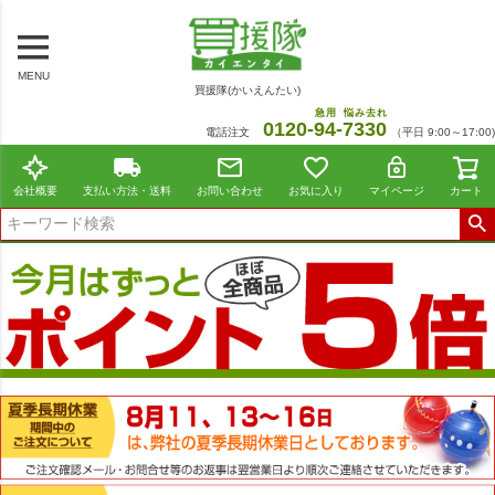
MENU
買援隊(かいえんたい)
急用
悩み去れ
0120-
94
-
7330
電話注文
（平日 9:00～17:00)
会社概要
支払い方法・送料
お問い合わせ
お気に入り
マイページ
カート