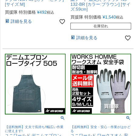
[サイズ:M]
132-BR [カラー:ブラウン] [サイ
ズ:59cm]
買援隊 特別価格
¥
492
税込
買援隊 特別価格
¥
1,540
税込
詳細を見る
在庫切れ
詳細を見る
【送料無料】丈夫で長持ち!!幅広い作業
【送料無料】安全・安心・作業がはかど
に使えます!
る
ユニワールド デニムエプロン
ユニワールド ワークスオム 安