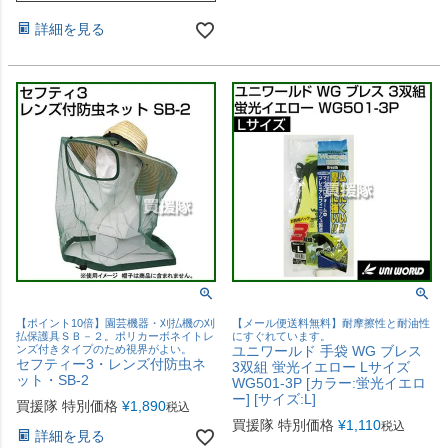
詳細を見る
【ポイント10倍】園芸機器・刈払機の刈
【メール便送料無料】耐摩擦性と耐油性
払保護具ＳＢ－２。ポリカーボネイトレ
にすぐれています。
ンズ付きタイプのため視界がよい。
ユニワールド 手袋 WG ブレス
セフティー3・レンズ付防虫ネ
3双組 蛍光イエロー Lサイズ
ット・SB-2
WG501-3P [カラー:蛍光イエロ
ー] [サイズ:L]
買援隊 特別価格
¥
1,890
税込
買援隊 特別価格
¥
1,110
税込
詳細を見る