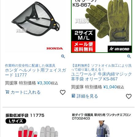
作業時の安全性に配慮した保護具
【送料無料】ソフトオイル加工により洗
ホンダ ヘルメット用フェイスガ
って繰り返し使える！
ユニワールド 牛床内綿マジック
ード 11777
革手袋 オリーブ KS-867
買援隊 特別価格
¥
3,300
税込
買援隊 特別価格
¥
1,040
税込
カートに入れる
詳細を見る