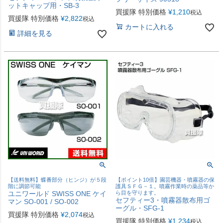
ットキャップ用・SB-3
買援隊 特別価格
¥
1,210
税込
買援隊 特別価格
¥
2,822
税込
カートに入れる
詳細を見る
【送料無料】蝶番部分（ヒンジ）が５段
【ポイント10倍】園芸機器・噴霧器の保
階に調節可能
護具ＳＦＧ－１。噴霧作業時の薬品等か
ユニワールド SWISS ONE ケイ
ら目を守ります。
セフティー3・噴霧器散布用ゴ
マン SO-001 / SO-002
ーグル・SFG-1
買援隊 特別価格
¥
2,074
税込
買援隊 特別価格
¥
1,234
税込