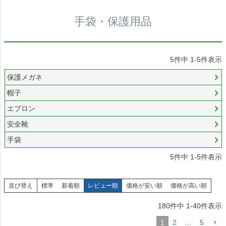
手袋・保護用品
5
件中
1
-
5
件表示
保護メガネ
帽子
エプロン
安全靴
手袋
5
件中
1
-
5
件表示
並び替え
標準
新着順
レビュー順
価格が安い順
価格が高い順
180
件中
1
-
40
件表示
1
2
…
5