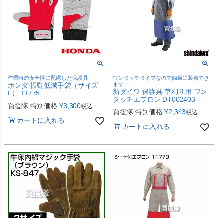
作業時の安全性に配慮した保護具
ワンタッチタイプなので簡単に装着でき
ホンダ 振動低減手袋（サイズ
ます
新ダイワ 保護具 草刈り用 ワン
L） 11775
タッチエプロン DT002403
買援隊 特別価格
¥
3,300
税込
買援隊 特別価格
¥
2,343
税込
カートに入れる
カートに入れる