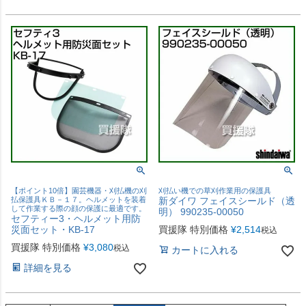
【ポイント10倍】園芸機器・刈払機の刈
刈払い機での草刈作業用の保護具
払保護具ＫＢ－１７。ヘルメットを装着
新ダイワ フェイスシールド（透
して作業する際の顔の保護に最適です。
明） 990235-00050
セフティー3・ヘルメット用防
災面セット・KB-17
買援隊 特別価格
¥
2,514
税込
買援隊 特別価格
¥
3,080
税込
カートに入れる
詳細を見る