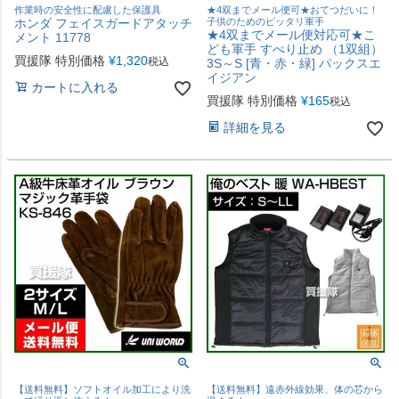
作業時の安全性に配慮した保護具
★4双までメール便可★おてつだいに！
ホンダ フェイスガードアタッチ
子供のためのピッタリ軍手
★4双までメール便対応可★こ
メント 11778
ども軍手 すべり止め （1双組）
買援隊 特別価格
¥
1,320
税込
3S～S [青・赤・緑] パックスエ
イジアン
カートに入れる
買援隊 特別価格
¥
165
税込
詳細を見る
【送料無料】ソフトオイル加工により洗
【送料無料】遠赤外線効果、体の芯から