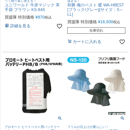
って繰り返し使える！
温まる！
ユニワールド 牛床マジック 革
和勝 俺のベスト 暖 WA-HBEST
手袋 ブラウン KS-846
[ブラック/グレー][サイズ：S～
LL]
買援隊 特別価格
¥
970
税込
買援隊 特別価格
¥
16,500
税込
詳細を見る
在庫切れ
カートに入れる
プロモート ヒートベスト用バッテリー
フリルの日よけが愛らしい！