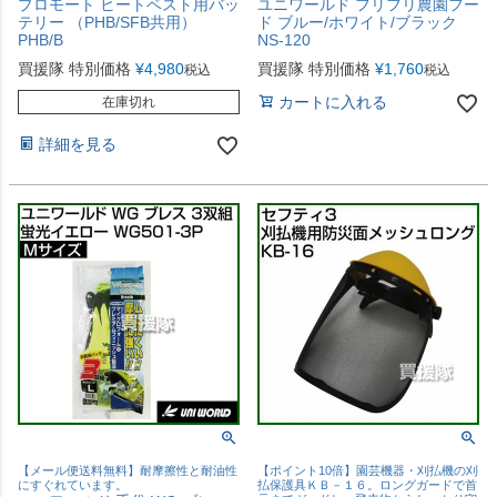
プロモート ヒートベスト用バッ
ユニワールド フリフリ農園フー
テリー （PHB/SFB共用）
ド ブルー/ホワイト/ブラック
PHB/B
NS-120
買援隊 特別価格
¥
4,980
買援隊 特別価格
¥
1,760
税込
税込
カートに入れる
在庫切れ
詳細を見る
【メール便送料無料】耐摩擦性と耐油性
【ポイント10倍】園芸機器・刈払機の刈
にすぐれています。
払保護具ＫＢ－１６。ロングガードで首