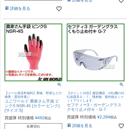
詳細を見る
詳細を見る
【メール便送料無料】果物、野菜などの
【ポイント10倍】園芸機器・刈払機の刈
摘果・選別作業に
払保護具Ｇ－７。飛来物、紫外線をシャ
ユニワールド 農家さん手袋 ピ
ットアウトします。
セフティー3・ガーデングラス
ンクS NSR-45 [カラー:ピンク]
クモリ止メ付キ・G-7
[サイズ:S]
買援隊 特別価格
¥
2,284
税込
買援隊 特別価格
¥
492
税込
詳細を見る
在庫切れ