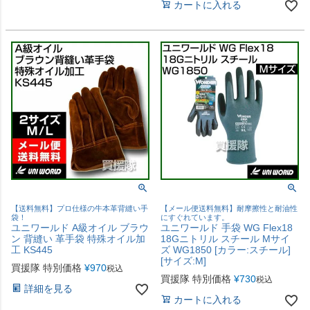
カートに入れる
【送料無料】プロ仕様の牛本革背縫い手
【メール便送料無料】耐摩擦性と耐油性
袋！
にすぐれています。
ユニワールド A級オイル ブラウ
ユニワールド 手袋 WG Flex18
ン 背縫い 革手袋 特殊オイル加
18Gニトリル スチール Mサイ
工 KS445
ズ WG1850 [カラー:スチール]
[サイズ:M]
買援隊 特別価格
¥
970
税込
買援隊 特別価格
¥
730
税込
詳細を見る
カートに入れる