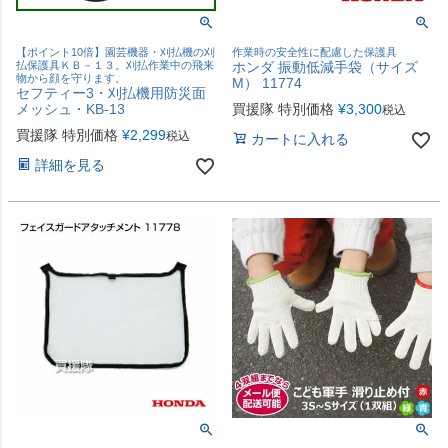
【ポイント10倍】園芸機器・刈払機の刈
作業時の安全性に配慮した保護具
払保護具ＫＢ－１３。刈払作業中の飛来
ホンダ 振動低減手袋（サイズ
物から顔を守ります。
M） 11774
セフティー3・刈払機用防災面
メッシュ・KB-13
買援隊 特別価格
¥
3,300
税込
買援隊 特別価格
¥
2,299
税込
カートに入れる
詳細を見る