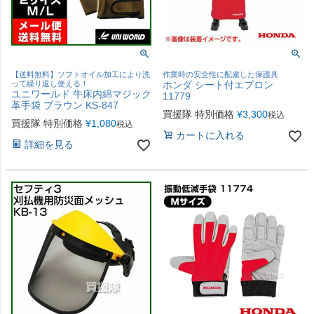
【送料無料】ソフトオイル加工により洗
作業時の安全性に配慮した保護具
って繰り返し使える！
ホンダ シート付エプロン
ユニワールド 牛床内綿マジック
11779
革手袋 ブラウン KS-847
買援隊 特別価格
¥
3,300
税込
買援隊 特別価格
¥
1,080
税込
カートに入れる
詳細を見る