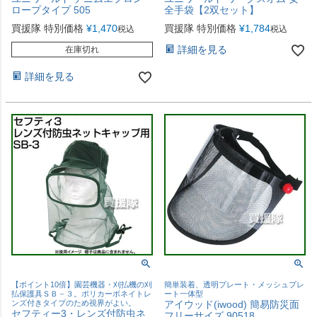
ロープタイプ 505
全手袋【2双セット】
買援隊 特別価格
¥
1,470
買援隊 特別価格
¥
1,784
税込
税込
詳細を見る
在庫切れ
詳細を見る
【ポイント10倍】園芸機器・刈払機の刈
簡単装着、透明プレート・メッシュプレ
払保護具ＳＢ－３。ポリカーボネイトレ
ート一体型
ンズ付きタイプのため視界がよい。
アイウッド(iwood) 簡易防災面
セフティー3・レンズ付防虫ネ
フリーサイズ 90518