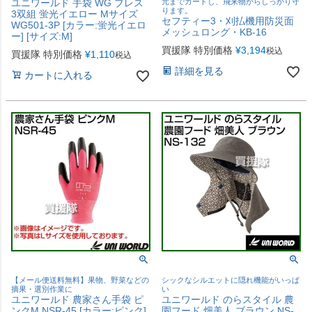
ユニワールド 手袋 WG ブレス
元までガードし、飛来物からしっかり守
ります。
3双組 蛍光イエロー Mサイズ
セフティー3・刈払機用防災面
WG501-3P [カラー:蛍光イエロ
メッシュロング・KB-16
ー] [サイズ:M]
買援隊 特別価格
¥
3,194
税込
買援隊 特別価格
¥
1,110
税込
詳細を見る
カートに入れる
【メール便送料無料】果物、野菜などの
シックなシルエットに隠れ機能がいっぱ
摘果・選別作業に
い
ユニワールド 農家さん手袋 ピ
ユニワールド のらスタイル 農
ンクM NSR-45 [カラー:ピンク]
園フード 畑美人 ブラウン NS-