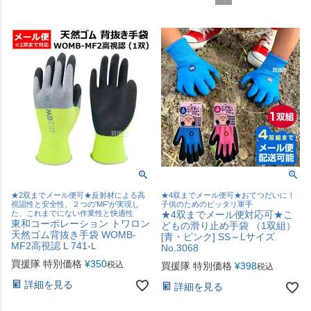
★2双までメール便可★反射材による高
★4双までメール便可★おてつだいに！
視認性と安全性、２つの'MF'が実現し
子供のためのピッタリ軍手
た、これまでにない作業性と快適性
★4双までメール便対応可★こ
東和コーポレーション トワロン
どもの滑り止め手袋 （1双組）
天然ゴム背抜き手袋 WOMB-
[青・ピンク] SS～Lサイズ
MF2高視認 L 741-L
No.3068
買援隊 特別価格
¥
350
税込
買援隊 特別価格
¥
398
税込
詳細を見る
詳細を見る