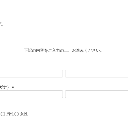
プ。
。
下記の内容をご入力の上、お進みください。
ガナ）
(
必
須
)
し
男性
女性