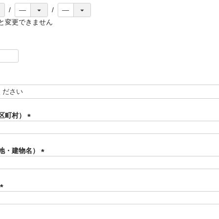
と変更できません
区町村）
(
必
須
地・建物名）
)
(
必
須
)
(
必