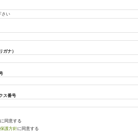
必
須
)
リガナ）
号
クス番号
に同意する
保護方針
に同意する