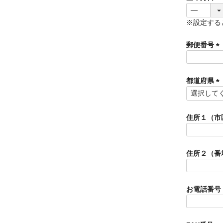
※設定する
郵便番号
(
必
須
都道府県
)
(
必
須
住所１（市
)
住所２（番
お電話番号