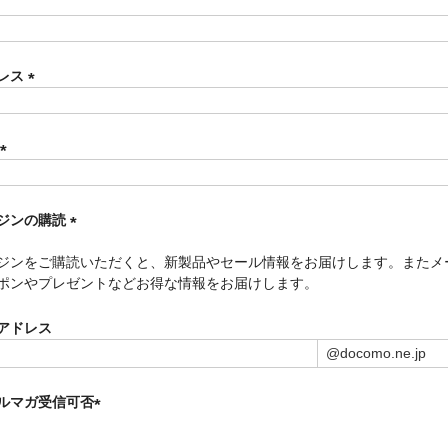
須
)
レス
(
必
須
)
(
必
須
ジンの購読
)
(
ジンをご購読いただくと、新製品やセール情報をお届けします。またメ
必
ポンやプレゼントなどお得な情報をお届けします。
須
)
アドレス
ルマガ受信可否
(