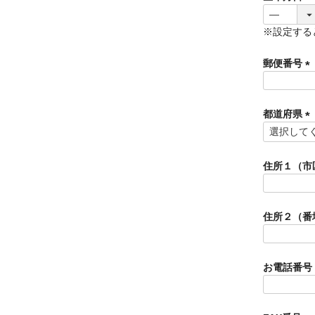
※設定する
郵便番号
(
必
須
都道府県
)
(
必
須
住所１（市
)
住所２（番
お電話番号