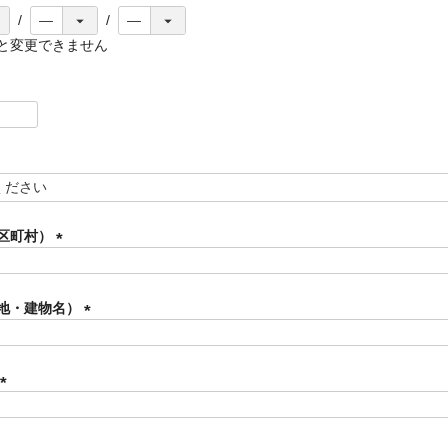
と変更できません
区町村）
(
必
須
地・建物名）
)
(
必
須
)
(
必