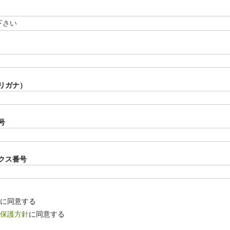
必
須
)
リガナ）
号
クス番号
に同意する
保護方針
に同意する