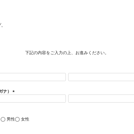
プ。
。
下記の内容をご入力の上、お進みください。
ガナ）
(
必
須
)
し
男性
女性