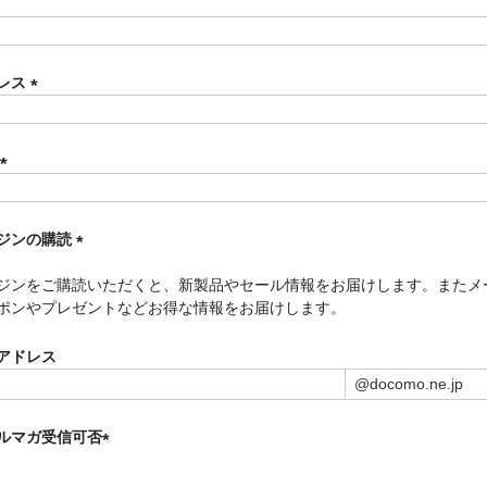
須
)
レス
(
必
須
)
(
必
須
ジンの購読
)
(
ジンをご購読いただくと、新製品やセール情報をお届けします。またメ
必
ポンやプレゼントなどお得な情報をお届けします。
須
)
アドレス
ルマガ受信可否
(