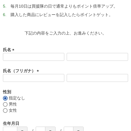
毎月10日は買援隊の日で通常よりもポイント倍率アップ。
購入した商品にレビューを記入したらポイントゲット。
下記の内容をご入力の上、お進みください。
氏名
(
必
須
氏名（フリガナ）
)
(
必
須
性別
)
指定なし
男性
女性
生年月日