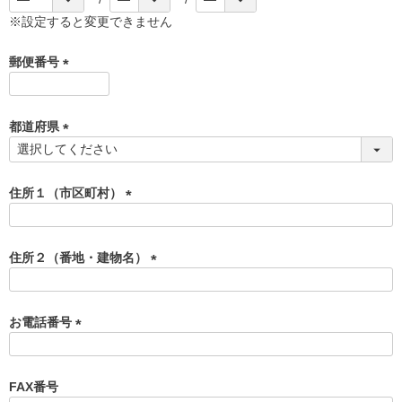
※設定すると変更できません
郵便番号
(
必
須
都道府県
)
(
必
須
住所１（市区町村）
)
(
必
須
住所２（番地・建物名）
)
(
必
須
お電話番号
)
(
必
須
FAX番号