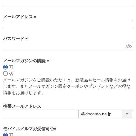
)
メールアドレス
(
必
須
パスワード
)
(
必
須
メールマガジンの購読
)
可
(
否
必
メールマガジンをご購読いただくと、新製品やセール情報をお届け
須
します。またメールマガジン限定クーポンやプレゼントなどお得な
)
情報をお届けします。
携帯メールアドレス
モバイルメルマガ受信可否
可