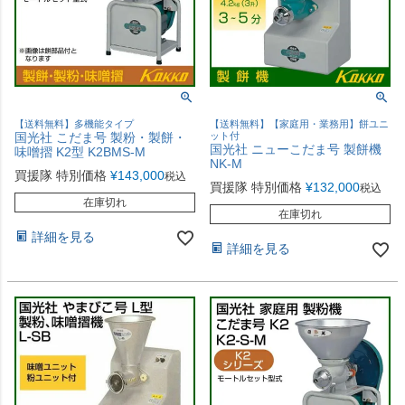
【送料無料】多機能タイプ
【送料無料】【家庭用・業務用】餅ユニ
国光社 こだま号 製粉・製餅・
ット付
国光社 ニューこだま号 製餅機
味噌摺 K2型 K2BMS-M
NK-M
買援隊 特別価格
¥
143,000
税込
買援隊 特別価格
¥
132,000
税込
在庫切れ
在庫切れ
詳細を見る
詳細を見る