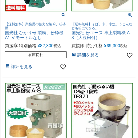
【送料無料】業務用の強力な製粉、粉砕
【送料無料】そば、米、小魚、うこんな
機
ども粉にできる。
国光社 ひかり号 製粉、粉砕機
国光社 粉エース 卓上製粉機 A-
A1-V モートルなし
8（大豆臼付）
買援隊 特別価格
¥
82,300
買援隊 特別価格
¥
69,300
税込
税込
詳細を見る
在庫切れ
詳細を見る