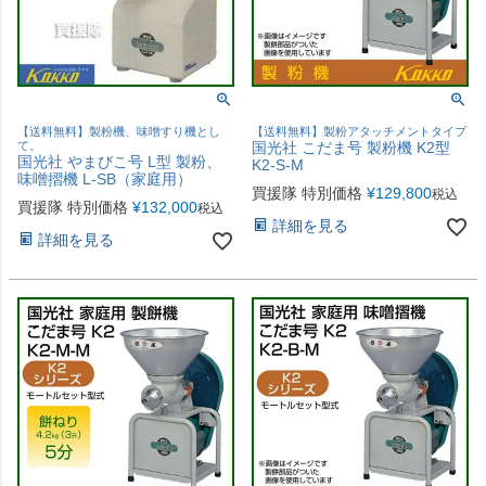
【送料無料】製粉機、味噌すり機とし
【送料無料】製粉アタッチメントタイプ
て。
国光社 こだま号 製粉機 K2型
国光社 やまびこ号 L型 製粉、
K2-S-M
味噌摺機 L-SB（家庭用）
買援隊 特別価格
¥
129,800
税込
買援隊 特別価格
¥
132,000
税込
詳細を見る
詳細を見る