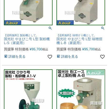
【送料無料】製粉機として。
【送料無料】味噌すり機として。
国光社 やまびこ号 L型 製粉機
国光社 やまびこ号 L型 味噌摺
L-S（家庭用）
機 L-B（家庭用）
買援隊 特別価格
¥
95,700
買援隊 特別価格
¥
95,700
税込
税込
詳細を見る
詳細を見る