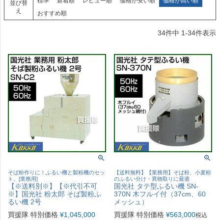
標準
新着順
レビュー順
価格が安い順
価格が高い順
並び替
え
おすすめ順
34
件中
1
-
34
件表示
そば粉作りに！ふるい機と製粉機のセッ
【送料無料】【業務用】そば粉、小麦粉
ト。[業務用]
のふるい分け・異物取りに最適
【※送料別※】【※代引不可
国光社 タテ型ふるい機 SN-
※】国光社 粉太郎 そば製粉ふ
370N 木フルイ付（37cm、60
るい機 2号
メッシュ）
買援隊 特別価格
¥
1,045,000
買援隊 特別価格
¥
563,000
税込