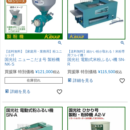
【送料無料】【家庭用・業務用】粉ユニ
【送料無料】細かい粉が取れる！米粉専
ット付
用フルイ機！
国光社 ニューこだま号 製粉機
国光社 電動式米粉ふるい機 SN-
NK-S
R
買援隊 特別価格
¥
121,000
買援隊 特別価格
¥
115,500
税込
税込
詳細を見る
在庫切れ
詳細を見る