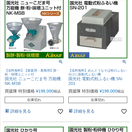
【送料無料】【家庭用・業務用】餅・
【送料無料】めんどうなそば粉のふるい
粉・味噌ユニット付
分けに振動式ふるい機
国光社 ニューこだま号 万能機
国光社 電動式粉ふるい機 SN-
NK-MSB
201
買援隊 特別価格
¥
198,000
買援隊 特別価格
¥
198,000
税込
税込
在庫切れ
在庫切れ
詳細を見る
詳細を見る