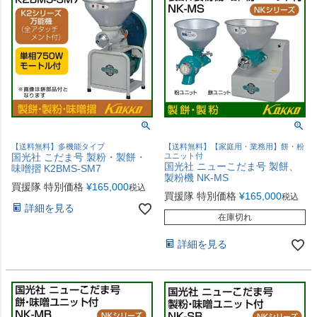
【送料無料】多機能タイプ
【送料無料】【家庭用・業務用】餅・粉
国光社 こだま号 製粉・製餅・
ユニット付
国光社 ニューこだま号 製餅、
味噌摺 K2BMS-SM7
製粉機 NK-MS
買援隊 特別価格
¥
165,000
税込
買援隊 特別価格
¥
165,000
税込
詳細を見る
在庫切れ
詳細を見る