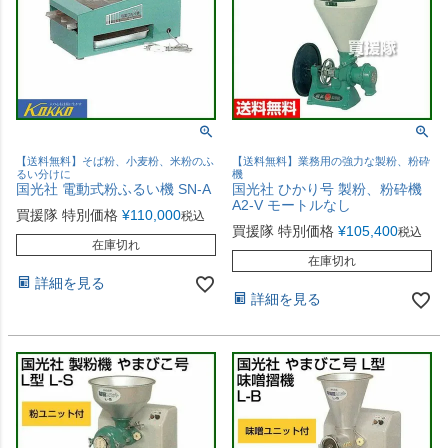
【送料無料】そば粉、小麦粉、米粉のふ
【送料無料】業務用の強力な製粉、粉砕
るい分けに
機
国光社 電動式粉ふるい機 SN-A
国光社 ひかり号 製粉、粉砕機
A2-V モートルなし
買援隊 特別価格
¥
110,000
税込
買援隊 特別価格
¥
105,400
税込
在庫切れ
在庫切れ
詳細を見る
詳細を見る