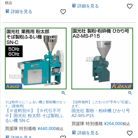
税込
詳細を見る
詳細を見る
そば粉作りに！ふるい機と製粉機のセッ
【送料無料】こだわりの"手作り"応援し
ト。[業務用]
ます。
【※送料別※】【※代引不可
国光社 製粉・粉砕機 ひかり号
※】国光社 粉太郎 そば製粉ふ
A2-MS-P15
るい機 SN-C
買援隊 特別価格
¥
264,000
税込
買援隊 特別価格
¥
440,000
税込
詳細を見る
詳細を見る