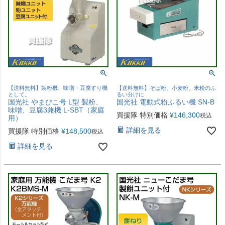
【送料無料】製粉機、味噌・豆腐すり機
【送料無料】そば粉、小麦粉、米粉のふ
として。
るい分けに
国光社 やまびこ号 L型 製粉、
国光社 電動式粉ふるい機 SN-B
味噌、豆腐3兼機 L-SBT（家庭
買援隊 特別価格
¥
146,300
税込
用）
詳細を見る
買援隊 特別価格
¥
148,500
税込
詳細を見る