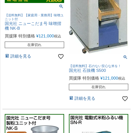
【送料無料】【家庭用・業務用】味噌ユ
ニット付
国光社 ニューこだま号 味噌摺
機 NK-B
買援隊 特別価格
¥
121,000
税込
在庫切れ
詳細を見る
【送料無料】石のない安心な米を！
国光社 石抜機 S500
買援隊 特別価格
¥
121,000
税込
在庫切れ
詳細を見る