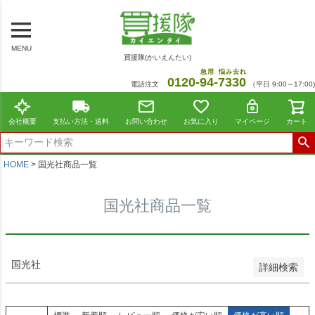
～
商品番号/JANコード
MENU
買援隊(かいえんたい)
在庫なし商品
急用
悩み去れ
0120-
94
-
7330
電話注文
（平日 9:00～17:00)
在庫なし商品を表示しない
並び順
会社概要
支払い方法・送料
お問い合わせ
お気に入り
マイページ
カート
標準
新着順
価格が安い順
HOME
国光社商品一覧
価格が高い順
レビュー順
国光社商品一覧
おすすめ順
検索
国光社
詳細検索