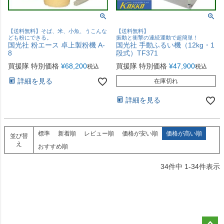
【送料無料】そば、米、小魚、うこんな
【送料無料】
ども粉にできる。
振動と衝撃の連続運動で超簡単！
国光社 粉エース 卓上製粉機 A-
国光社 手動ふるい機（12kg・1
8
段式）TF371
買援隊 特別価格
¥
68,200
買援隊 特別価格
¥
47,900
税込
税込
詳細を見る
在庫切れ
詳細を見る
標準
新着順
レビュー順
価格が安い順
価格が高い順
並び替
え
おすすめ順
34
件中
1
-
34
件表示