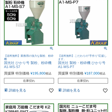
【送料無料】業務用の強力な製粉、粉砕
【送料無料】こだわりの"手作り"応援し
機
ます。
国光社 ひかり号 製粉、粉砕機
国光社 製粉・粉砕機 ひかり号
A1-MS-S7
A1-MS-P7
買援隊 特別価格
¥
195,800
買援隊 特別価格
¥
187,000
税込
税込
在庫切れ
在庫切れ
詳細を見る
詳細を見る