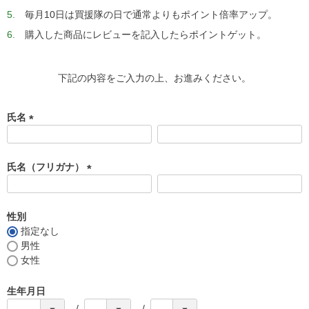
毎月10日は買援隊の日で通常よりもポイント倍率アップ。
購入した商品にレビューを記入したらポイントゲット。
下記の内容をご入力の上、お進みください。
氏名
(
必
須
氏名（フリガナ）
)
(
必
須
性別
)
指定なし
男性
女性
生年月日