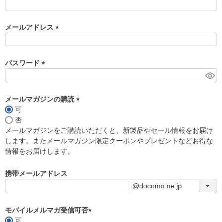
)
メールアドレス
(
必
須
パスワード
)
(
必
須
メールマガジンの購読
)
可
(
否
必
メールマガジンをご購読いただくと、新製品やセール情報をお届け
須
します。またメールマガジン限定クーポンやプレゼントなどお得な
)
情報をお届けします。
携帯メールアドレス
モバイルメルマガ受信可否
可