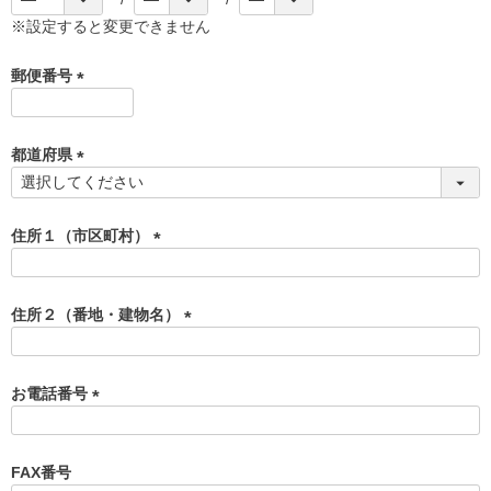
※設定すると変更できません
郵便番号
(
必
須
都道府県
)
(
必
須
住所１（市区町村）
)
(
必
須
住所２（番地・建物名）
)
(
必
須
お電話番号
)
(
必
須
FAX番号