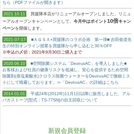
ちら（PDFファイルが開きます）
2021.10.11
買援隊本店がリニューアルオープンしました。リニュ
10倍
ーアルオープンキャンペーンとして、
今月中はポイント
キャン
ペーン
を開催します。
2021-07-17
■ＡＧＳＡ×買援隊のコラボ企画 第一弾■ 吉田俊道先
生の特別オンライン授業を買援隊から申し込むと30％OFF
※申込の〆切：2021年9月30日ご購入まで
2020.06.10
■空間除菌システム「DevirusAC」を導入しました■
お客様および社員の健康リスクを低減し、安心を提供するため空間
除菌剤(亜塩素酸水)クロラス除菌ウォーターをDevirusACで微細ミス
トにして噴霧しております。≫「DevirusAC」の詳細はこちら
2014.01.01
平成24年(2012年)11月1日以降に販売しました、アル
パカストーブ[型式：TS-77SN]の自主回収について
新規会員登録