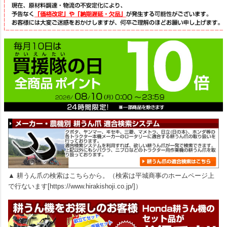
▲ 耕うん爪の検索はこちらから。（検索は平城商事のホームページ上
で行ないます[https://www.hirakishoji.co.jp/]）