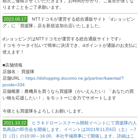
順次ご連絡させていただきます。お時間がかかり、ご返答が遅くな
りますことをご了承願います。
2023.08.17
NTTドコモが運営する総合通販サイト「dショッピン
グ」に「買援隊」店を新規追加出店いたしました。
dショッピングはNTTドコモが運営する総合通販サイトです♪
ドコモ ケータイ払いで簡単に決済でき、dポイントが通販のお支払に
使えます！
■店舗情報
店舗名： 買援隊
店舗URL：
https://dshopping.docomo.ne.jp/partner/kaientai/?
pcode=334
店舗概要：農機具を買うなら買援隊（かいえんたい）「あなたの買
い物を応援したい！」をモットーに全力でサポートします
今後とも買援隊をよろしくお願いします。
2021.10.22
ヒラキドローンスクール開校イベントにて買援隊の人
気商品の即売会を開催します。イベントは2021年11月6日（土）～7
日（日）の10:00～16:00、本社平城商事にて開催します。詳細はこ