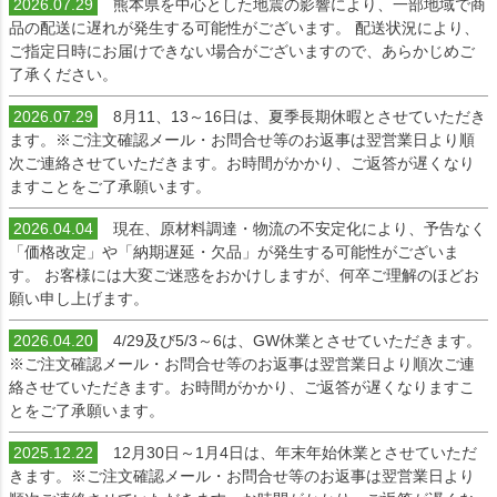
2026.07.29
熊本県を中心とした地震の影響により、一部地域で商
品の配送に遅れが発生する可能性がございます。 配送状況により、
ご指定日時にお届けできない場合がございますので、あらかじめご
了承ください。
2026.07.29
8月11、13～16日は、夏季長期休暇とさせていただき
ます。※ご注文確認メール・お問合せ等のお返事は翌営業日より順
次ご連絡させていただきます。お時間がかかり、ご返答が遅くなり
ますことをご了承願います。
2026.04.04
現在、原材料調達・物流の不安定化により、予告なく
「価格改定」や「納期遅延・欠品」が発生する可能性がございま
す。 お客様には大変ご迷惑をおかけしますが、何卒ご理解のほどお
願い申し上げます。
2026.04.20
4/29及び5/3～6は、GW休業とさせていただきます。
※ご注文確認メール・お問合せ等のお返事は翌営業日より順次ご連
絡させていただきます。お時間がかかり、ご返答が遅くなりますこ
とをご了承願います。
2025.12.22
12月30日～1月4日は、年末年始休業とさせていただ
きます。※ご注文確認メール・お問合せ等のお返事は翌営業日より