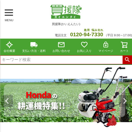
MENU
買援隊(かいえんたい)
急用
悩み去れ
0120-
94
-
7330
電話注文
（平日 9:00～17:00)
会社概要
支払い方法・送料
お問い合わせ
お気に入り
マイページ
カート