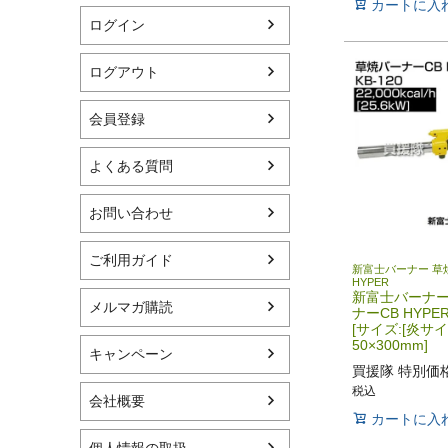
カートに入
ログイン
ログアウト
会員登録
よくある質問
お問い合わせ
ご利用ガイド
新富士バーナー 草
HYPER
新富士バーナー
メルマガ購読
ナーCB HYPER
[サイズ:[炎サ
50×300mm]
キャンペーン
買援隊 特別価
税込
会社概要
カートに入