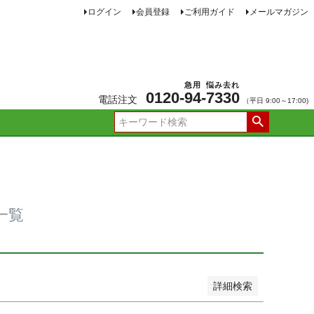
ログイン
会員登録
ご利用ガイド
メールマガジン
JANコード
急用
悩み去れ
0120-
94
-
7330
電話注文
（平日 9:00～17:00)
品
し商品を表示しない
新着順
価格が安い順
価格が高い順
ー順
おすすめ順
一覧
詳細検索