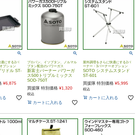
適にする2バ
プロパン、イソブタン、ノルマル
屋外調理をさらに快適にする2バ
オプション
ブタン配合のパワーガス
ーナー・3バーナーオプション
リドル ST-
新富士バーナー パワーガ
SOTO システムスタンド
ス500トリプルミックス
ST-601
SOD-750T
格
¥
6,875
買援隊 特別価格
¥
5,995
買援隊 特別価格
¥
1,320
税込
税込
れる
カートに入れる
カートに入れる