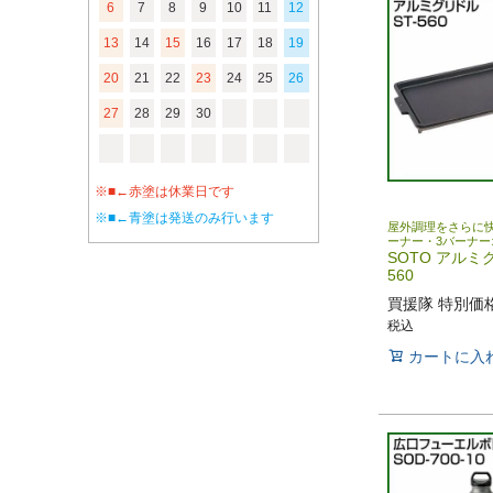
6
7
8
9
10
11
12
13
14
15
16
17
18
19
20
21
22
23
24
25
26
27
28
29
30
※■←赤塗は休業日です
※■←青塗は発送のみ行います
屋外調理をさらに快
ーナー・3バーナー
SOTO アルミグ
560
買援隊 特別価
税込
カートに入