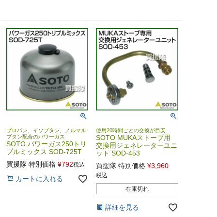
プロパン、イソブタン、ノルマル
使用20時間ごとの交換が目安
ブタン配合のパワーガス
SOTO MUKAストーブ用
SOTO パワーガス250トリ
交換用ジェネレーターユニ
プルミックス SOD-725T
ット SOD-453
買援隊 特別価格
¥
792
税込
買援隊 特別価格
¥
3,960
税込
カートに入れる
在庫切れ
詳細を見る