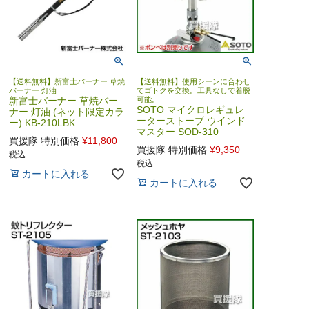
【送料無料】新富士バーナー 草焼
【送料無料】使用シーンに合わせ
バーナー 灯油
てゴトクを交換。工具なしで着脱
新富士バーナー 草焼バー
可能。
SOTO マイクロレギュレ
ナー 灯油 (ネット限定カラ
ーターストーブ ウインド
ー) KB-210LBK
マスター SOD-310
買援隊 特別価格
¥
11,800
買援隊 特別価格
¥
9,350
税込
税込
カートに入れる
カートに入れる