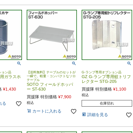
ション品
【送料無料】テーブルのセットが
G-ランプ専用オプション品
専用ガラスホ
一瞬で。軽量・コンパクトなソロ
GZ G-ランプ専用蚊トリフ
テーブル
レクター STG-205
SOTO フィールドホッパ
格
¥
1,430
ー ST-630
買援隊 特別価格
¥
1,100
税込
買援隊 特別価格
¥
7,900
税込
れる
在庫切れ
カートに入れる
詳細を見る