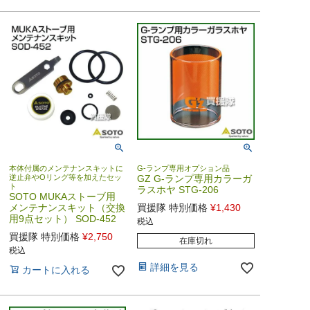
本体付属のメンテナンスキットに
G-ランプ専用オプション品
逆止弁やOリング等を加えたセッ
GZ G-ランプ専用カラーガ
ト
ラスホヤ STG-206
SOTO MUKAストーブ用
メンテナンスキット（交換
買援隊 特別価格
¥
1,430
用9点セット） SOD-452
税込
買援隊 特別価格
¥
2,750
在庫切れ
税込
詳細を見る
カートに入れる