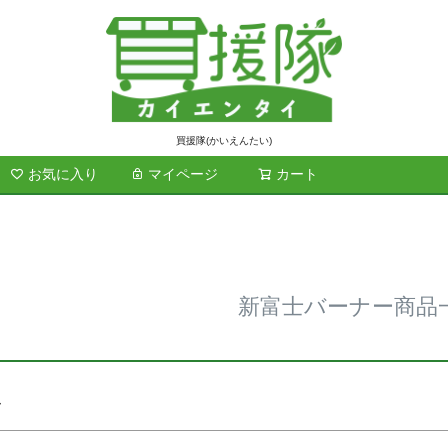
ド
商品番号/
買援隊(かいえんたい)
お気に入り
マイページ
カート
検索
在庫なし商
在庫な
～
並び順
標準
レビュ
新富士バーナー商品
検索
ー