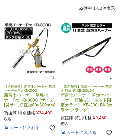
52
件中
1
-
52
件表示
【送料無料】新富士バーナー 草焼
【送料無料】新富士バーナー 草焼
バーナーPro KB-300G
き 灯油 式 KB-200LBK
新富士バーナー 草焼バー
新富士バーナー 草焼きバ
ナーPro KB-300G [サイズ:
ーナー 灯油 式 （ネット限
[炎サイズ]直径80×600mm]
定カラー） KB-200LBK [カ
ラー:ブラック]
買援隊 特別価格
¥
34,400
買援隊 特別価格
¥
9,480
税込
税込
カートに入れる
カートに入れる