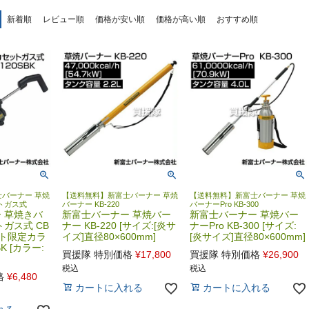
新着順
レビュー順
価格が安い順
価格が高い順
おすすめ順
バーナー 草焼
【送料無料】新富士バーナー 草焼
【送料無料】新富士バーナー 草焼
トガス式
バーナー KB-220
バーナーPro KB-300
 草焼きバ
新富士バーナー 草焼バー
新富士バーナー 草焼バー
ガス式 CB
ナー KB-220 [サイズ:[炎サ
ナーPro KB-300 [サイズ:
ット限定カラ
イズ]直径80×600mm]
[炎サイズ]直径80×600mm]
BK [カラー:
買援隊 特別価格
¥
17,800
買援隊 特別価格
¥
26,900
税込
税込
格
¥
6,480
カートに入れる
カートに入れる