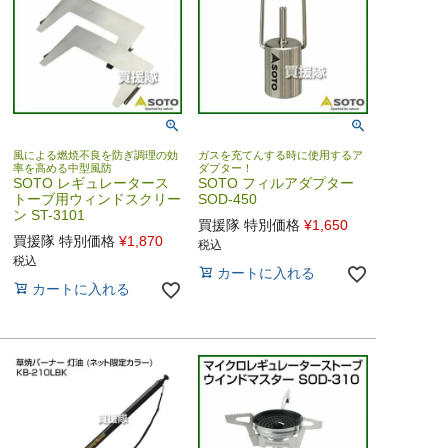
風による燃焼不良を防ぎ調理の効
ガスを充てんする時に使用するア
率を高める中型風防
ダプター！
SOTO レギュレータース
SOTO フィルアダプター
トーブ用ウィンドスクリー
SOD-450
ン ST-3101
買援隊 特別価格
¥
1,650
買援隊 特別価格
¥
1,870
税込
税込
カートに入れる
カートに入れる