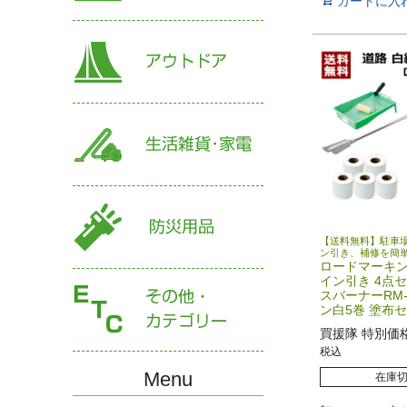
カートに入
【送料無料】駐車
ン引き、補修を簡
ロードマーキン
イン引き 4点セ
スバーナーRM-
ン白5巻 塗布
買援隊 特別価
税込
Menu
在庫