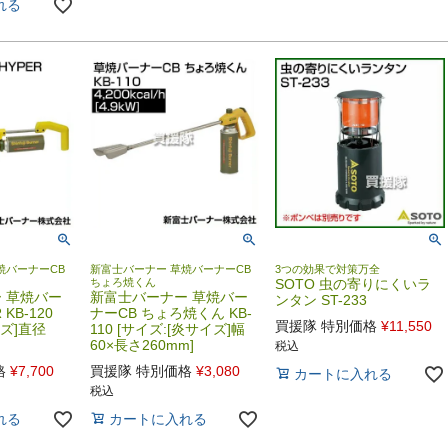
れる
焼バーナーCB
新富士バーナー 草焼バーナーCB
3つの効果で対策万全
ちょろ焼くん
SOTO 虫の寄りにくいラ
 草焼バー
新富士バーナー 草焼バー
ンタン ST-233
 KB-120
ナーCB ちょろ焼くん KB-
買援隊 特別価格
¥
11,550
イズ]直径
110 [サイズ:[炎サイズ]幅
60×長さ260mm]
税込
格
¥
7,700
買援隊 特別価格
¥
3,080
カートに入れる
税込
れる
カートに入れる