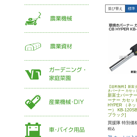
並び替え
標準
【送料無料】新富士
きバーナー カセッ
新富士バーナー
ーナー カセット
HYPER （ネ
ー） KB-120S
ブラック]
買援隊 特別価
税込