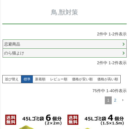
鳥,獣対策
2
件中
1
-
2
件表示
忌避商品
のら猫よけ
2
件中
1
-
2
件表示
並び替え
標準
新着順
レビュー順
価格が安い順
価格が高い順
75
件中
1
-
40
件表示
1
2