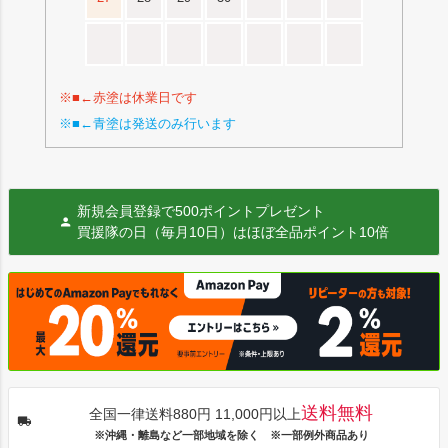
※■←赤塗は休業日です
※■←青塗は発送のみ行います
新規会員登録で500ポイントプレゼント
買援隊の日（毎月10日）はほぼ全品ポイント10倍
送料無料
全国一律送料880円 11,000円以上
※沖縄・離島など一部地域を除く ※一部例外商品あり