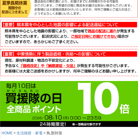
HOME
生活雑貨・家電
鳥,獣対策