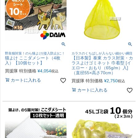
野良猫対策！のら猫よけ(侵入防止)に！
カラスのくちばしが入らない細かい綱目
猫よけ ここダメシート（4枚
【日本製】泰東 カラス対策・カ
入）【10個セット】
ラスよけゴミネット 巾着型 [イ
エロー・おもり（65g/m）入]
買援隊 特別価格
¥
4,054
税込
（直径55×高さ70cm）
カートに入れる
買援隊 特別価格
¥
2,750
税込
カートに入れる