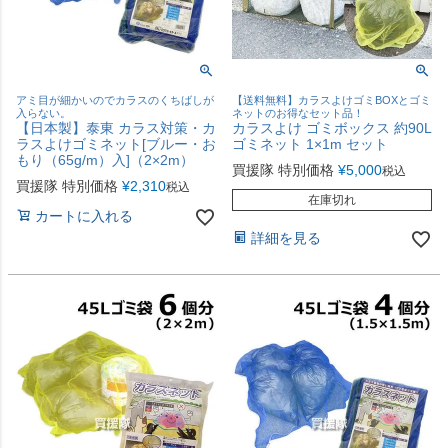
アミ目が細かいのでカラスのくちばしが
【送料無料】カラスよけゴミBOXとゴミ
入らない。
ネットのお得なセット品！
【日本製】泰東 カラス対策・カ
カラスよけ ゴミボックス 約90L
ラスよけゴミネット[ブルー・お
ゴミネット 1×1m セット
もり（65g/m）入]（2×2m）
買援隊 特別価格
¥
5,000
税込
買援隊 特別価格
¥
2,310
税込
在庫切れ
カートに入れる
詳細を見る