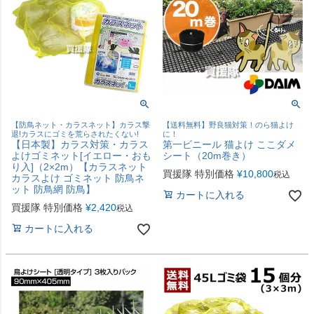
【防鳥ネット・カラスネット】カラス撃
【送料無料】野良猫対策！のら猫よけ
退!カラスにゴミを荒らされたくない!
に！
【日本製】カラス対策・カラス
第一ビニール 猫よけ ここダメ
よけゴミネット[イエロー・おも
シート（20m巻き）
り入]（2×2m）【カラスネット
買援隊 特別価格
¥
10,800
税込
カラスよけ ゴミネット 防鳥ネ
ット 防鳥網 防鳥】
カートに入れる
買援隊 特別価格
¥
2,420
税込
カートに入れる