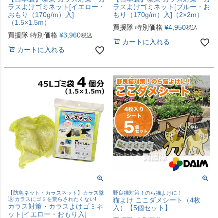
ラスよけゴミネット[イエロー・
ラスよけゴミネット[ブルー・お
おもり（170g/m）入]
もり（170g/m）入]（2×2m）
（1.5×1.5m）
買援隊 特別価格
¥
4,950
税込
買援隊 特別価格
¥
3,960
税込
カートに入れる
カートに入れる
【防鳥ネット・カラスネット】カラス撃
野良猫対策！のら猫よけに！
退!カラスにゴミを荒らされたくない!
猫よけ ここダメシート（4枚
カラス対策・カラスよけゴミネ
入）【5個セット】
ット[イエロー・おもり入]