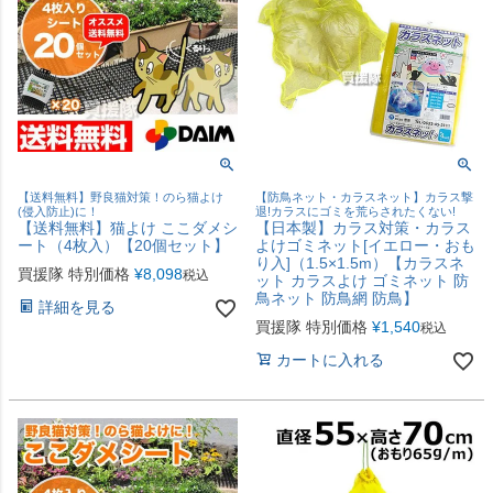
【送料無料】野良猫対策！のら猫よけ
【防鳥ネット・カラスネット】カラス撃
(侵入防止)に！
退!カラスにゴミを荒らされたくない!
【送料無料】猫よけ ここダメシ
【日本製】カラス対策・カラス
ート（4枚入）【20個セット】
よけゴミネット[イエロー・おも
り入]（1.5×1.5m）【カラスネ
買援隊 特別価格
¥
8,098
税込
ット カラスよけ ゴミネット 防
鳥ネット 防鳥網 防鳥】
詳細を見る
買援隊 特別価格
¥
1,540
税込
カートに入れる