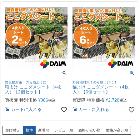
野良猫対策！のら猫よけに！
野良猫対策！のら猫よけに！
猫よけ ここダメシート（4枚
猫よけ ここダメシート（4枚
入）【2個セット】
入）【6個セット】
買援隊 特別価格
¥
986
買援隊 特別価格
¥
2,720
税込
税込
カートに入れる
カートに入れる
並び替え
標準
新着順
レビュー順
価格が安い順
価格が高い順