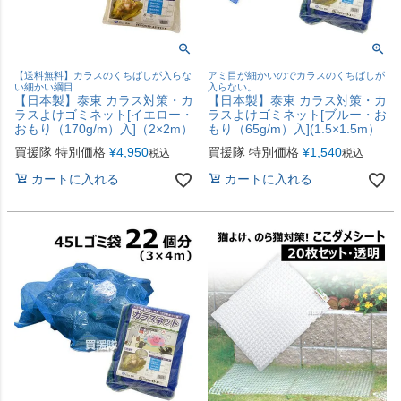
【送料無料】カラスのくちばしが入らな
アミ目が細かいのでカラスのくちばしが
い細かい綱目
入らない。
【日本製】泰東 カラス対策・カ
【日本製】泰東 カラス対策・カ
ラスよけゴミネット[イエロー・
ラスよけゴミネット[ブルー・お
おもり（170g/m）入]（2×2m）
もり（65g/m）入](1.5×1.5m）
買援隊 特別価格
¥
4,950
買援隊 特別価格
¥
1,540
税込
税込
カートに入れる
カートに入れる