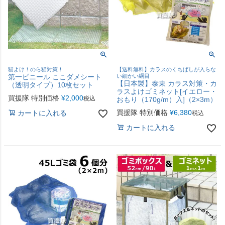
猫よけ！のら猫対策！
【送料無料】カラスのくちばしが入らな
第一ビニール ここダメシート
い細かい綱目
【日本製】泰東 カラス対策・カ
（透明タイプ）10枚セット
ラスよけゴミネット[イエロー・
買援隊 特別価格
¥
2,000
税込
おもり（170g/m）入]（2×3m）
買援隊 特別価格
¥
6,380
カートに入れる
税込
カートに入れる