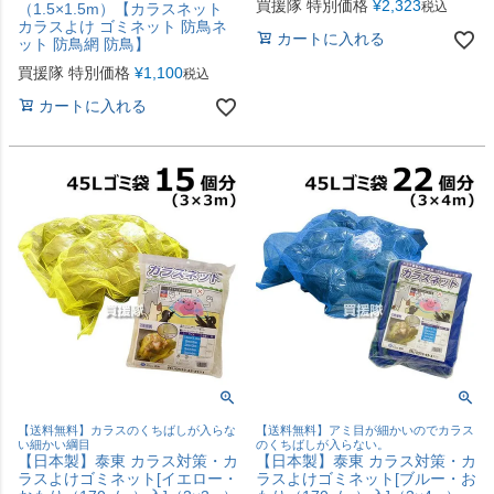
買援隊 特別価格
¥
2,323
税込
（1.5×1.5m）【カラスネット
カラスよけ ゴミネット 防鳥ネ
カートに入れる
ット 防鳥網 防鳥】
買援隊 特別価格
¥
1,100
税込
カートに入れる
【送料無料】カラスのくちばしが入らな
【送料無料】アミ目が細かいのでカラス
い細かい綱目
のくちばしが入らない。
【日本製】泰東 カラス対策・カ
【日本製】泰東 カラス対策・カ
ラスよけゴミネット[イエロー・
ラスよけゴミネット[ブルー・お