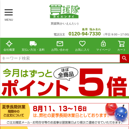
MENU
買援隊(かいえんたい)
急用
悩み去れ
0120-
94
-
7330
電話注文
（平日 9:00～17:00)
会社概要
支払い方法・送料
お問い合わせ
お気に入り
マイページ
カート