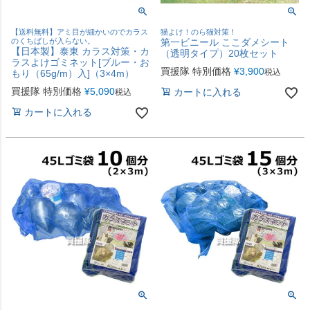
【送料無料】アミ目が細かいのでカラス
猫よけ！のら猫対策！
のくちばしが入らない。
第一ビニール ここダメシート
【日本製】泰東 カラス対策・カ
（透明タイプ）20枚セット
ラスよけゴミネット[ブルー・お
買援隊 特別価格
¥
3,900
税込
もり（65g/m）入]（3×4m）
買援隊 特別価格
¥
5,090
カートに入れる
税込
カートに入れる