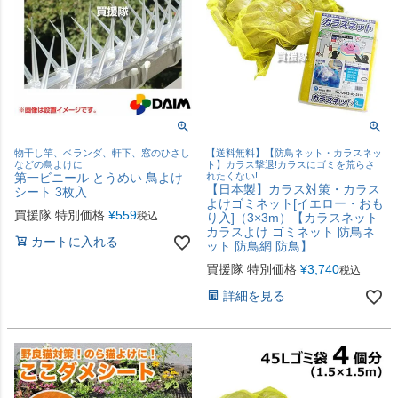
物干し竿、ベランダ、軒下、窓のひさし
【送料無料】【防鳥ネット・カラスネッ
などの鳥よけに
ト】カラス撃退!カラスにゴミを荒らさ
第一ビニール とうめい 鳥よけ
れたくない!
【日本製】カラス対策・カラス
シート 3枚入
よけゴミネット[イエロー・おも
買援隊 特別価格
¥
559
税込
り入]（3×3m）【カラスネット
カラスよけ ゴミネット 防鳥ネ
カートに入れる
ット 防鳥網 防鳥】
買援隊 特別価格
¥
3,740
税込
詳細を見る