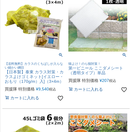
【送料無料】カラスのくちばしが入らな
猫よけ！のら猫対策！
い細かい綱目
第一ビニール ここダメシート
【日本製】泰東 カラス対策・カ
（透明タイプ）単品
ラスよけゴミネット[イエロー・
買援隊 特別価格
¥
207
税込
おもり（170g/m）入]（3×4m）
買援隊 特別価格
¥
9,540
カートに入れる
税込
カートに入れる