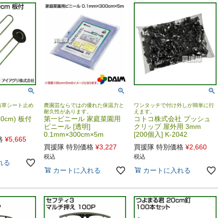
防草シート止め
農園芸ならではの優れた保温力と
ワンタッチで付け外しが簡単に行
耐久性があります。
えます。
0cm) 板付
第一ビニール 家庭菜園用
コトコ株式会社 プッシュ
ビニール [透明]
クリップ 屋外用 3mm
0.1mm×300cm×5m
[200個入] K-2042
格
¥
5,665
買援隊 特別価格
¥
3,227
買援隊 特別価格
¥
2,660
税込
税込
れる
カートに入れる
カートに入れる