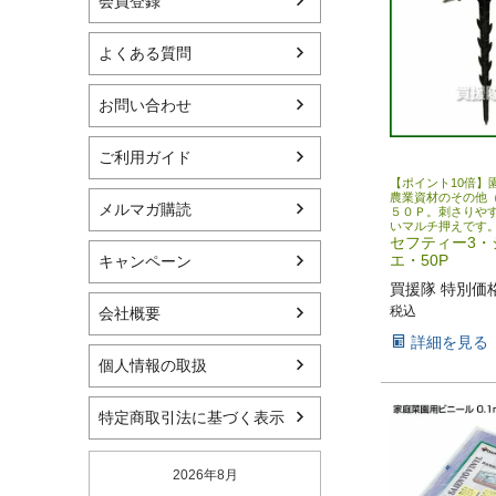
会員登録
よくある質問
お問い合わせ
ご利用ガイド
【ポイント10倍】
農業資材のその他
メルマガ購読
５０Ｐ。刺さりや
いマルチ押えです
セフティー3・
エ・50P
キャンペーン
買援隊 特別価
税込
会社概要
詳細を見る
個人情報の取扱
特定商取引法に基づく表示
2026年8月