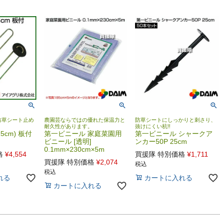
防草シート止め
農園芸ならではの優れた保温力と
防草シートにしっかりと刺さり、
耐久性があります。
抜けにくい杭!!
5cm) 板付
第一ビニール 家庭菜園用
第一ビニール シャークア
ビニール [透明]
ンカー50P 25cm
0.1mm×230cm×5m
格
¥
4,554
買援隊 特別価格
¥
1,711
買援隊 特別価格
¥
2,074
税込
税込
れる
カートに入れる
カートに入れる