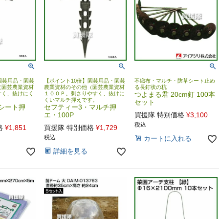
園芸用品・園芸
【ポイント10倍】園芸用品・園芸
不織布・マルチ・防草シート止め
（園芸農業資材
農業資材のその他（園芸農業資材
る長釘状の杭
すく、抜けにく
１００Ｐ。刺さりやすく、抜けに
つよまる君 20cm釘 100本
。
くいマルチ押えです。
セット
シート押
セフティー3・マルチ押
エ・100P
買援隊 特別価格
¥
3,100
税込
格
¥
1,851
買援隊 特別価格
¥
1,729
税込
カートに入れる
詳細を見る