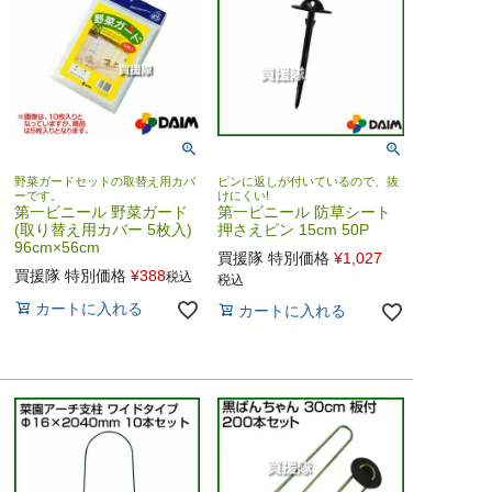
野菜ガードセットの取替え用カバ
ピンに返しが付いているので、抜
ーです。
けにくい!
第一ビニール 野菜ガード
第一ビニール 防草シート
(取り替え用カバー 5枚入)
押さえピン 15cm 50P
96cm×56cm
買援隊 特別価格
¥
1,027
買援隊 特別価格
¥
388
税込
税込
カートに入れる
カートに入れる