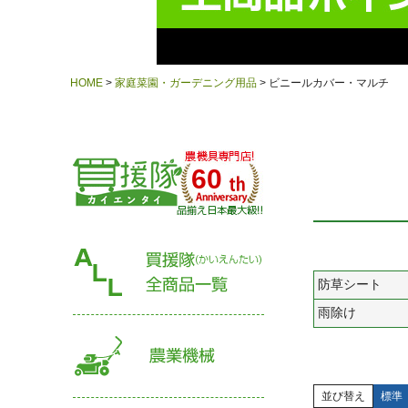
HOME
家庭菜園・ガーデニング用品
ビニールカバー・マルチ
60
防草シート
雨除け
並び替え
標準