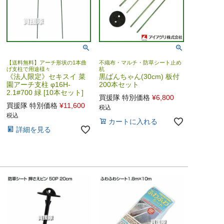
【送料無料】アーチ形状の1本曲
不織布・マルチ・防草シート止め
げ支柱で用途様々
杭
《法人限定》セキスイ 菜
黒ばんちゃん(30cm) 板付
園アーチ支柱 φ16H-
200本セット
2.1#700 緑 [10本セット]
買援隊 特別価格
¥
6,800
買援隊 特別価格
¥
11,600
税込
税込
カートに入れる
詳細を見る