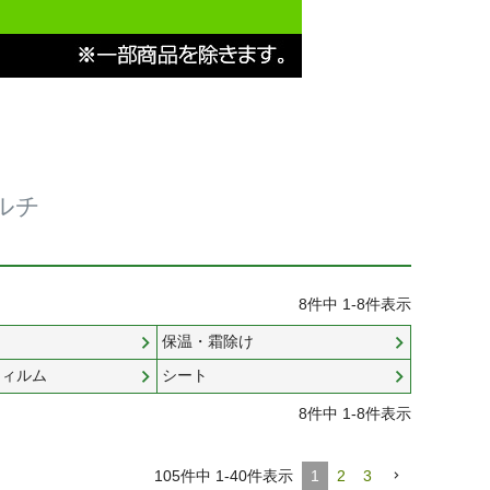
ルチ
8
件中
1
-
8
件表示
ン
保温・霜除け
フィルム
シート
8
件中
1
-
8
件表示
105
件中
1
-
40
件表示
1
2
3