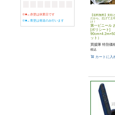
※■←赤塗は休業日です
【送料無料】支柱
だから、広げて土
※■←青塗は発送のみ行います
け！
第一ビニール 
[ポリシート]
90cm×4.2m×
ット）
買援隊 特別価
税込
カートに入