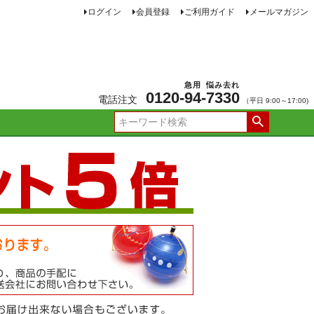
ログイン
会員登録
ご利用ガイド
メールマガジン
急用
悩み去れ
0120-
94
-
7330
電話注文
（平日 9:00～17:00)