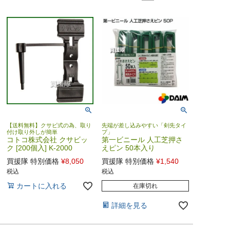
【送料無料】クサビ式の為、取り
先端が差し込みやすい「剣先タイ
付け取り外しが簡単
プ」
コトコ株式会社 クサビッ
第一ビニール 人工芝押さ
ク [200個入] K-2000
えピン 50本入り
買援隊 特別価格
¥
8,050
買援隊 特別価格
¥
1,540
税込
税込
カートに入れる
在庫切れ
詳細を見る