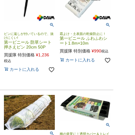
ピンに返しが付いているので、抜
霜よけ・土表面の乾燥防止に！
けにくい!
第一ビニール ふわふわシ
第一ビニール 防草シート
ート1.8m×10m
押さえピン 20cm 50P
買援隊 特別価格
¥
990
税込
買援隊 特別価格
¥
1,236
カートに入れる
税込
カートに入れる
種の発芽に！透明カバー＆トレイ