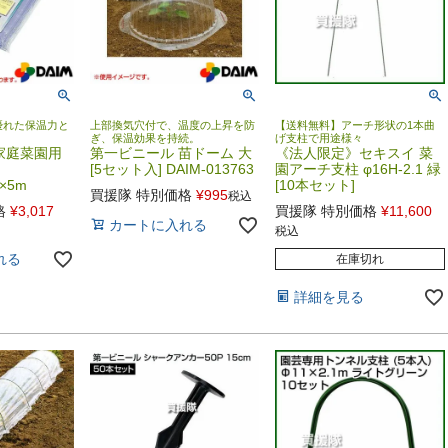
優れた保温力と
上部換気穴付で、温度の上昇を防
【送料無料】アーチ形状の1本曲
。
ぎ、保温効果を持続。
げ支柱で用途様々
家庭菜園用
第一ビニール 苗ドーム 大
《法人限定》セキスイ 菜
[5セット入] DAIM-013763
園アーチ支柱 φ16H-2.1 緑
m×5m
[10本セット]
買援隊 特別価格
¥
995
税込
格
¥
3,017
買援隊 特別価格
¥
11,600
カートに入れる
税込
れる
在庫切れ
詳細を見る