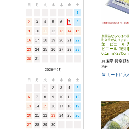
日
月
火
水
木
金
土
1
2
3
4
5
6
7
8
9
10
11
12
13
14
15
農園芸ならではの
耐久性があります
16
17
18
19
20
21
22
第一ビニール 
ビニール [透明]
23
24
25
26
27
28
29
0.1mm×270c
30
31
買援隊 特別価
税込
2026年9月
カートに入
日
月
火
水
木
金
土
1
2
3
4
5
6
7
8
9
10
11
12
13
14
15
16
17
18
19
20
21
22
23
24
25
26
27
28
29
30