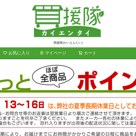
買援隊(かいえんたい)
お気に入り
マイページ
カート
検索