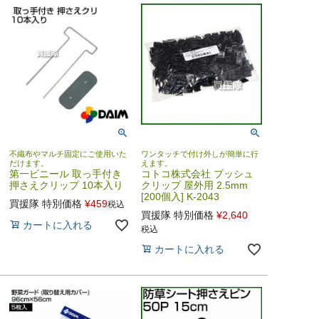
不織布やマルチ固定にご使用いた
ワンタッチで付け外しが簡単に行
だけます。
えます。
第一ビニール 取っ手付き
コトコ株式会社 プッシュ
押さえクリップ 10本入り
クリップ 屋外用 2.5mm
[200個入] K-2043
買援隊 特別価格
¥
459
税込
買援隊 特別価格
¥
2,640
カートに入れる
税込
カートに入れる