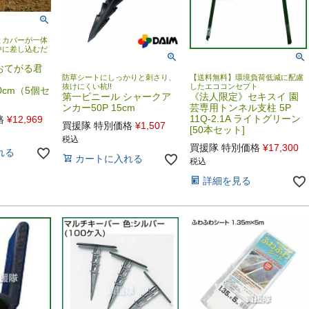
とカバーが一体
中に差し込むだ
おてがる君
防草シートにしっかりと刺さり、
【送料無料】環境負荷低減に配慮
抜けにくい杭!!
したエココンセプト
50cm（5個セ
第一ビニール シャークア
《法人限定》セキスイ 園
ンカー50P 15cm
芸専用トンネル支柱 5P
11Q-2.1A ライトグリーン
格
¥
12,969
買援隊 特別価格
¥
1,507
[50本セット]
税込
買援隊 特別価格
¥
17,300
れる
カートに入れる
税込
詳細を見る