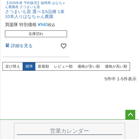
【2026年産 予約販売】福岡県 はなちゃ
ん農園産 さつまいも苗
さつまいも苗 選べる6品種 1束
10本入りはなちゃん農園
買援隊 特別価格
¥
940
税込
在庫切れ
詳細を見る
並び替え
標準
新着順
レビュー順
価格が安い順
価格が高い順
5
件中
1
-
5
件表示
ペー
ジト
営業カレンダー
ップ