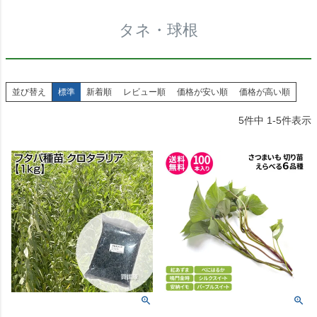
タネ・球根
並び替え
標準
新着順
レビュー順
価格が安い順
価格が高い順
5
件中
1
-
5
件表示