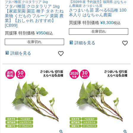
フタバ種苗 クロタラリア 1kg
【2026年産 予約販売】福岡県 はなちゃ
フタバ種苗 クロタラリア 1kg
ん農園産 さつまいも苗
さつまいも苗 選べる6品種 100
【家庭菜園 園芸 種子 タネ たね
本入り はなちゃん農園
果物 くだもの フルーツ 菜園 農
業】【おしゃれ おすすめ】
買援隊 特別価格
¥
8,300
税込
[CB99]
在庫切れ
買援隊 特別価格
¥
950
税込
在庫切れ
詳細を見る
詳細を見る