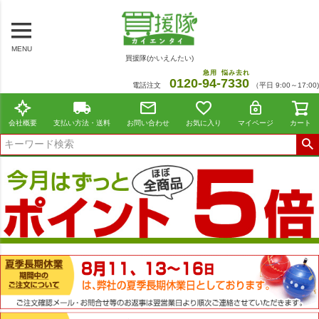
MENU
買援隊(かいえんたい)
急用
悩み去れ
0120-
94
-
7330
電話注文
（平日 9:00～17:00)
会社概要
支払い方法・送料
お問い合わせ
お気に入り
マイページ
カート