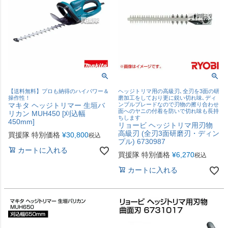
【送料無料】プロも納得のハイパワー＆
ヘッジトリマ用の高級刃､全刃を3面の研
操作性！
磨加工をしており更に鋭い切れ味､ディ
マキタ ヘッジトリマー 生垣バ
ンプルブレードなので刃物の擦り合わせ
面へのヤニの付着を防いで切れ味も長持
リカン MUH450 [刈込幅
ちします
450mm]
リョービ ヘッジトリマ用刃物
高級刃 (全刃3面研磨刃・ディン
買援隊 特別価格
¥
30,800
税込
プル) 6730987
カートに入れる
買援隊 特別価格
¥
6,270
税込
カートに入れる