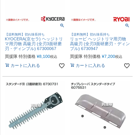
【送料無料】切れ味長持ち
【送料無料】切れ味長持ち
KYOCERA(京セラ) ヘッジトリ
リョービ ヘッジトリマ用刃物
マ用刃物 高級刃 (全刃3面研磨
高級刃 (全刃3面研磨刃・ディン
刃・ディンプル) 67300067
プル) 6730947
買援隊 特別価格
¥
8,100
買援隊 特別価格
¥
7,200
税込
税込
カートに入れる
カートに入れる