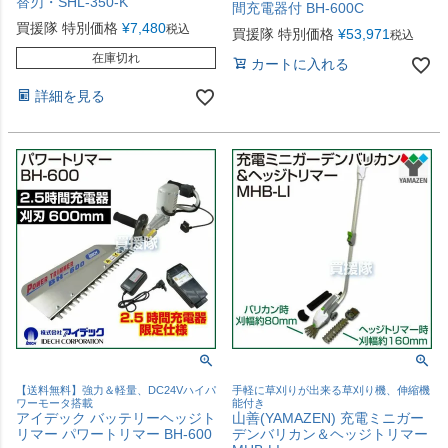
替刃・SHL-350-K
間充電器付 BH-600C
買援隊 特別価格
¥
7,480
税込
買援隊 特別価格
¥
53,971
税込
在庫切れ
カートに入れる
詳細を見る
【送料無料】強力＆軽量、DC24Vハイパ
手軽に草刈りが出来る草刈り機、伸縮機
ワーモータ搭載
能付き
アイデック バッテリーヘッジト
山善(YAMAZEN) 充電ミニガー
リマー パワートリマー BH-600
デンバリカン＆ヘッジトリマー