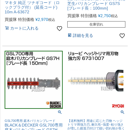
マキタ 純正 ツナギコード（ロ
芝生バリカンブレード GS7S
ックプラグ付） (延長コード)
[ブレード長：100mm]
10m A-63672
買援隊 特別価格
¥
2,750
税込
買援隊 特別価格
¥
2,970
税込
在庫切れ
カートに入れる
詳細を見る
GSL700専用 庭木バリカンブレード
【送料無料】用途に応じた刃物 ヘッジ
BLACK＆DECKER GSL700専用
トリマ用強力刃､耐久性･強度･粘り強さ
が増した鍛造刃付けで鋭い切れ味が長く
庭木バリカンブレード GS7H