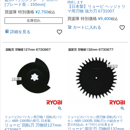
持続します
[ブレード長：150mm]
【日本製】リョービ ヘッジトリ
マ用刃物 強力刃 6731007
買援隊 特別価格
¥
2,750
税込
買援隊 特別価格
¥
9,400
税込
在庫切れ
カートに入れる
詳細を見る
リョービのバリカン用刃物！回転式バリ
リョービのバリカン用刃物 回転式バリ
カン ABR-1300用の替刃､日本製。
カン ABR-1300用､回転刃との組合せで
リョービ 回転刃 刃物径127mm
芝の刈込み､キワ刈りが出来ます
リョービ 固定刃 刃物径132mm
6730867