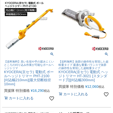
【送料無料】高い生垣や手の届きにくい
【送料無料】抜群の操作性を実現した超
ところの刈り込み作業が可能なポールヘ
軽量タイプ 最適な重量バランスで抜群
ッジトリマ
の操作性を実現した超軽量タイプ
KYOCERA(京セラ) 電動式 ポー
KYOCERA(京セラ) 電動式 ヘッ
ルヘッジトリマー PHT-2100
ジトリマー HT-3021 [スタンダ
[刈込幅210mm][最大切断枝径
ード刃][刈込幅300mm]
10mm]
買援隊 特別価格
¥
12,060
税込
買援隊 特別価格
¥
16,290
税込
カートに入れる
カートに入れる