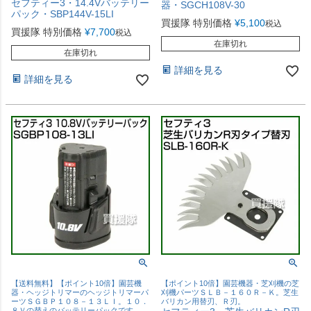
セフティー3・14.4Vバッテリー
器・SGCH108V-30
パック・SBP144V-15LI
買援隊 特別価格
¥
5,100
税込
買援隊 特別価格
¥
7,700
税込
在庫切れ
在庫切れ
詳細を見る
詳細を見る
【送料無料】【ポイント10倍】園芸機
【ポイント10倍】園芸機器・芝刈機の芝
器・ヘッジトリマーのヘッジトリマーパ
刈機パーツＳＬＢ－１６０Ｒ－Ｋ。芝生
ーツＳＧＢＰ１０８－１３ＬＩ。１０．
バリカン用替刃、Ｒ刃。
８Ｖの替えのバッテリーパックです。