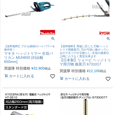
【送料無料】プロも納得のハイパワー＆
【送料無料】用途に応じた刃物 ヘッジ
操作性！
トリマ用曲面刃､刃が弓状に曲がってい
マキタ ヘッジトリマー 生垣バ
るので玉ツゲや玉散らし､生垣の曲面仕
上時にムラなく剪定出来ます
リカン MUH650 [刈込幅
【日本製】リョービ ヘッジトリ
650mm]
マ用刃物 曲面刃 6731017
買援隊 特別価格
¥
32,800
税込
買援隊 特別価格
¥
12,100
税込
カートに入れる
カートに入れる