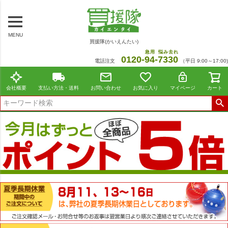
MENU
買援隊(かいえんたい)
急用
悩み去れ
0120-
94
-
7330
電話注文
（平日 9:00～17:00)
会社概要
支払い方法・送料
お問い合わせ
お気に入り
マイページ
カート