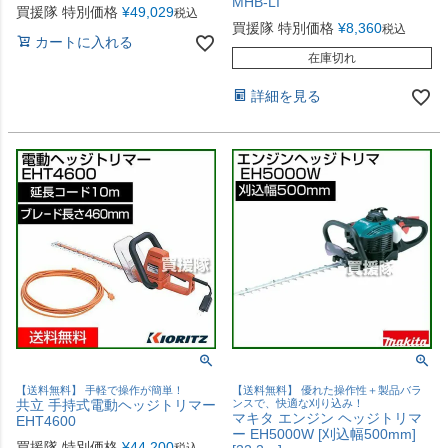
MHB-LI
買援隊 特別価格
¥
49,029
税込
買援隊 特別価格
¥
8,360
税込
カートに入れる
在庫切れ
詳細を見る
【送料無料】 手軽で操作が簡単！
【送料無料】 優れた操作性＋製品バラ
共立 手持式電動ヘッジトリマー
ンスで、快適な刈り込み！
マキタ エンジン ヘッジトリマ
EHT4600
ー EH5000W [刈込幅500mm]
買援隊 特別価格
¥
44,200