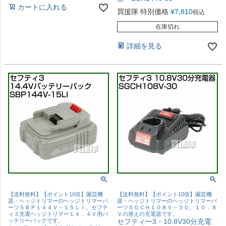
カートに入れる
買援隊 特別価格
¥
7,810
税込
在庫切れ
詳細を見る
【送料無料】【ポイント10倍】園芸機
【送料無料】【ポイント10倍】園芸機
器・ヘッジトリマーのヘッジトリマーパ
器・ヘッジトリマーのヘッジトリマーパ
ーツＳＢＰ１４４Ｖ－１５ＬＩ。セフテ
ーツＳＧＣＨ１０８Ｖ－３０。１０．８
ィ３充電ヘッジトリマー１４．４Ｖ用バ
Ｖの替えの充電器です。
ッテリーパックです。
セフティー3・10.8V30分充電