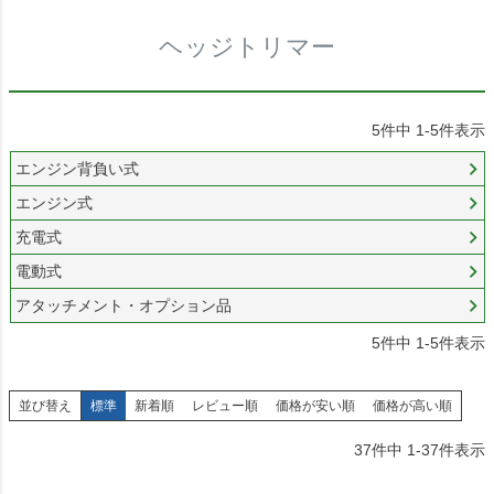
ヘッジトリマー
5
件中
1
-
5
件表示
エンジン背負い式
エンジン式
充電式
電動式
アタッチメント・オプション品
5
件中
1
-
5
件表示
並び替え
標準
新着順
レビュー順
価格が安い順
価格が高い順
37
件中
1
-
37
件表示