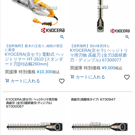
【送料無料】庭木の玉造り､細枝の剪定
【送料無料】切れ味長持ち
に最適
KYOCERA(京セラ) ヘッジトリ
KYOCERA(京セラ) 電動式 ヘッ
マ用刃物 高級刃 (全刃3面研磨
ジトリマー HT-2610 [スタンダ
刃・ディンプル) 67300077
ード刃][刈込幅260mm]
買援隊 特別価格
¥
9,000
税込
買援隊 特別価格
¥
10,300
税込
カートに入れる
カートに入れる