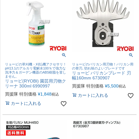
リョービの草刈機・刈払機アクセサリ！
リョービのバリカン用刃物！バリカン用
pH13.1のアルカリ電解水100％で強力な
の替刃､切れ味のよいブレードです
洗浄力＆ガーデン機器のABS樹脂を冒し
リョービ バリカンブレード 刃
ません。
幅160mm 6730907
リョービ(RYOBI) 園芸用刃物ク
リーナ 300ml 6990997
買援隊 特別価格
¥
5,500
税込
買援隊 特別価格
¥
1,848
税込
カートに入れる
カートに入れる