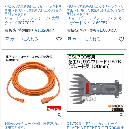
刈取った枝葉を受け止める！ヘッジトリ
刈取った枝葉を受け止める！ヘッジトリ
マ用､刈り取った枝葉を受け止め､掃除の
マ用､刈り取った枝葉を受け止め､掃除の
手間を省きます
手間を省きます
リョービ チップレシーバ 大型
リョービ チップレシーバ スタ
タイプ 6077027
ンダードタイプ 6075711
買援隊 特別価格
¥
1,320
買援隊 特別価格
¥
1,000
税込
税込
カートに入れる
カートに入れる
100V式ツナギコード仕様の園芸製品に
GSL700専用 芝生バリカンブレード
使用できます。
BLACK＆DECKER GSL700専用