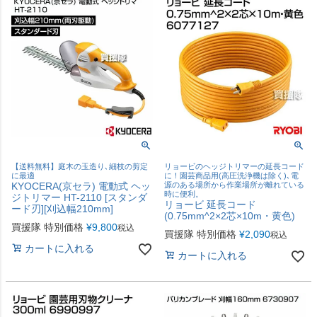
【送料無料】庭木の玉造り､細枝の剪定
リョービのヘッジトリマーの延長コード
に最適
に！園芸商品用(高圧洗浄機は除く)､電
KYOCERA(京セラ) 電動式 ヘッ
源のある場所から作業場所が離れている
時に便利。
ジトリマー HT-2110 [スタンダ
リョービ 延長コード
ード刃][刈込幅210mm]
(0.75mm^2×2芯×10m・黄色)
買援隊 特別価格
¥
9,800
税込
買援隊 特別価格
¥
2,090
税込
カートに入れる
カートに入れる