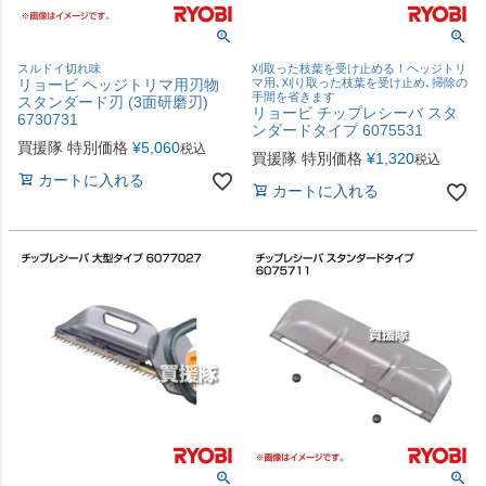
スルドイ切れ味
刈取った枝葉を受け止める！ヘッジトリ
リョービ ヘッジトリマ用刃物
マ用､刈り取った枝葉を受け止め､掃除の
手間を省きます
スタンダード刃 (3面研磨刃)
リョービ チップレシーバ スタ
6730731
ンダードタイプ 6075531
買援隊 特別価格
¥
5,060
税込
買援隊 特別価格
¥
1,320
税込
カートに入れる
カートに入れる