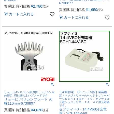
6730877
買援隊 特別価格
¥
2,750
税込
買援隊 特別価格
¥
1,650
税込
カートに入れる
カートに入れる
リョービのバリカン用刃物！バリカン用
【送料無料】【ポイント10倍】園芸機
の替刃､切れ味のよいブレードです
器・ヘッジトリマーのヘッジトリマーパ
リョービ バリカンブレード 刃
ーツＳＣＨ１４４Ｖ－６０。セフティ３
充電ヘッジトリマー１４．４Ｖ用充電器
幅110mm 6730897
です。
セフティー3・14.4V60分充電
買援隊 特別価格
¥
4,070
税込
器・SCH144V-60