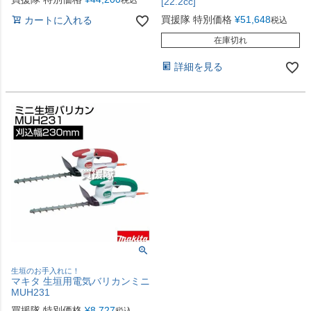
税込
[22.2cc]
買援隊 特別価格
¥
51,648
カートに入れる
税込
在庫切れ
詳細を見る
生垣のお手入れに！
マキタ 生垣用電気バリカンミニ
MUH231
買援隊 特別価格
¥
8,727