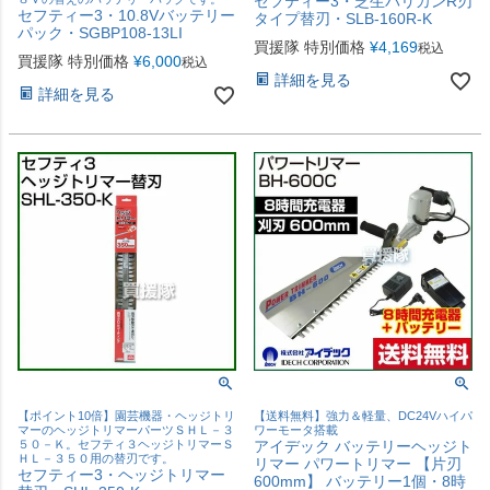
セフティー3・芝生バリカンR刃
セフティー3・10.8Vバッテリー
タイプ替刃・SLB-160R-K
パック・SGBP108-13LI
買援隊 特別価格
¥
4,169
税込
買援隊 特別価格
¥
6,000
税込
詳細を見る
詳細を見る
【ポイント10倍】園芸機器・ヘッジトリ
【送料無料】強力＆軽量、DC24Vハイパ
マーのヘッジトリマーパーツＳＨＬ－３
ワーモータ搭載
５０－Ｋ。セフティ３ヘッジトリマーＳ
アイデック バッテリーヘッジト
ＨＬ－３５０用の替刃です。
リマー パワートリマー 【片刃
セフティー3・ヘッジトリマー
600mm】 バッテリー1個・8時