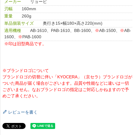
メーカー
リョービ
刃幅
160mm
重量
260g
単品個装サイズ
奥行き15×幅180×高さ220(mm)
適用機種
AB-1610、PAB-1610、BB-1600、
※
AB-1500、
※
AB-
1600、
※
PAB-1600
※印は旧型商品です。
※ブランドロゴについて
ブランドロゴの切替に伴い「KYOCERA」（京セラ）ブランドロゴが
ついた商品が届く場合がございます。品質や性能などに違いは一切
ございません。なおブランドロゴの指定はご対応しかねますので予
めご了承ください。
レビューを書く