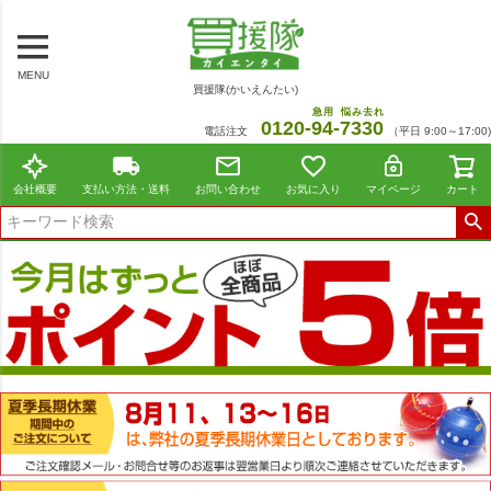
MENU
買援隊(かいえんたい)
急用
悩み去れ
0120-
94
-
7330
電話注文
（平日 9:00～17:00)
会社概要
支払い方法・送料
お問い合わせ
お気に入り
マイページ
カート