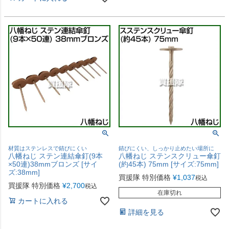
材質はステンレスで錆びにくい
錆びにくい、しっかり止めたい場所に
八幡ねじ ステン連結傘釘(9本
八幡ねじ ステンスクリュー傘釘
×50連)38mmブロンズ [サイ
(約45本) 75mm [サイズ:75mm]
ズ:38mm]
買援隊 特別価格
¥
1,037
税込
買援隊 特別価格
¥
2,700
税込
在庫切れ
カートに入れる
詳細を見る