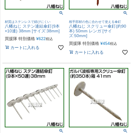
材質はステンレスで錆びにくい
相手部材の色に合わせて使える傘釘
八幡ねじ ステン連結傘釘(9本
八幡ねじ スクリュー傘釘(約90
×10連) 38mm [サイズ:38mm]
本) 50mm レンガ [サイ
ズ:50mm]
買援隊 特別価格
¥
622
税込
買援隊 特別価格
¥
454
税込
カートに入れる
カートに入れる