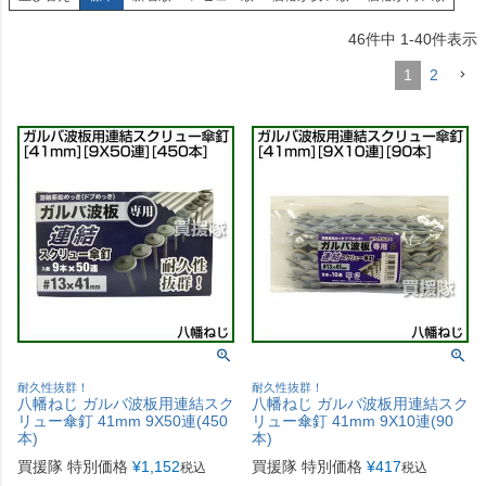
46
件中
1
-
40
件表示
1
2
耐久性抜群！
耐久性抜群！
八幡ねじ ガルバ波板用連結スク
八幡ねじ ガルバ波板用連結スク
リュー傘釘 41mm 9X50連(450
リュー傘釘 41mm 9X10連(90
本)
本)
買援隊 特別価格
¥
1,152
買援隊 特別価格
¥
417
税込
税込