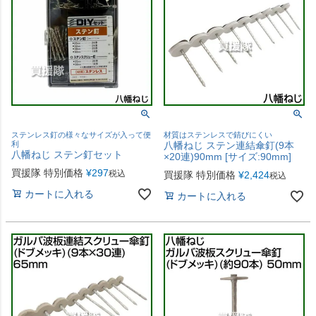
ステンレス釘の様々なサイズが入って便
材質はステンレスで錆びにくい
利
八幡ねじ ステン連結傘釘(9本
八幡ねじ ステン釘セット
×20連)90mm [サイズ:90mm]
買援隊 特別価格
¥
297
税込
買援隊 特別価格
¥
2,424
税込
カートに入れる
カートに入れる