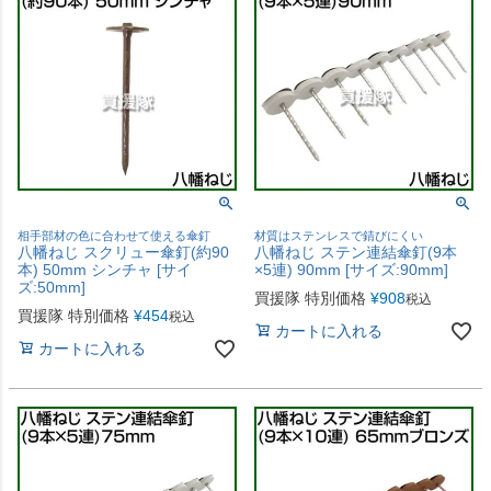
相手部材の色に合わせて使える傘釘
材質はステンレスで錆びにくい
八幡ねじ スクリュー傘釘(約90
八幡ねじ ステン連結傘釘(9本
本) 50mm シンチャ [サイ
×5連) 90mm [サイズ:90mm]
ズ:50mm]
買援隊 特別価格
¥
908
税込
買援隊 特別価格
¥
454
税込
カートに入れる
カートに入れる