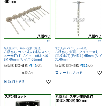
耐久性抜群。ガルバ波板に最適。
頭が大きいスクリュー傘釘。
八幡ねじ ガルバ波板連結スクリ
八幡ねじ 大頭スクリュー傘釘
ュー傘釘(ドブメッキ)(9本×10
(瓦棒傘釘)(約45本) 65mm [サイ
連) 65mm [サイズ:65mm]
ズ:65mm]
買援隊 特別価格
¥
842
買援隊 特別価格
¥
517
税込
税込
カートに入れる
在庫切れ
詳細を見る