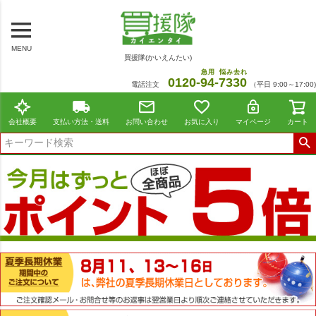
MENU
買援隊(かいえんたい)
急用
悩み去れ
0120-
94
-
7330
電話注文
（平日 9:00～17:00)
会社概要
支払い方法・送料
お問い合わせ
お気に入り
マイページ
カート