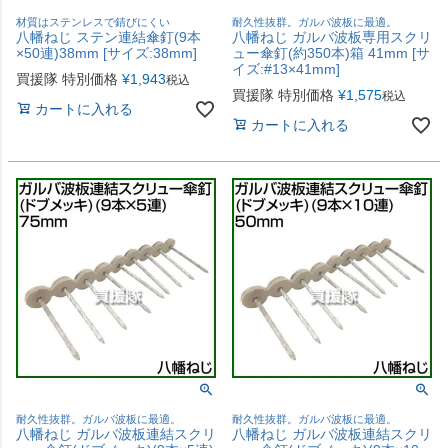
材質はステンレスで錆びにくい
耐久性抜群。ガルバ波板に最適。
八幡ねじ ステン連結傘釘(9本
八幡ねじ ガルバ波板専用スクリ
×50連)38mm [サイズ:38mm]
ュー傘釘(約350本)箱 41mm [サ
イズ:#13×41mm]
買援隊 特別価格
¥
1,943
税込
買援隊 特別価格
¥
1,575
税込
カートに入れる
カートに入れる
耐久性抜群。ガルバ波板に最適。
耐久性抜群。ガルバ波板に最適。
八幡ねじ ガルバ波板連結スクリ
八幡ねじ ガルバ波板連結スクリ