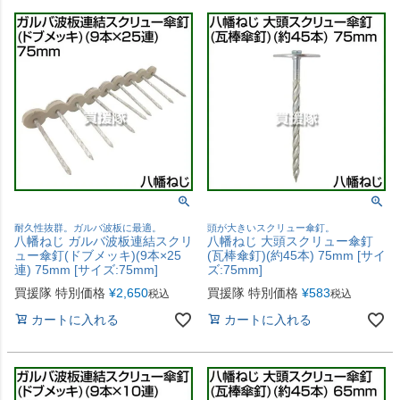
耐久性抜群。ガルバ波板に最適。
頭が大きいスクリュー傘釘。
八幡ねじ ガルバ波板連結スクリ
八幡ねじ 大頭スクリュー傘釘
ュー傘釘(ドブメッキ)(9本×25
(瓦棒傘釘)(約45本) 75mm [サイ
連) 75mm [サイズ:75mm]
ズ:75mm]
買援隊 特別価格
¥
2,650
買援隊 特別価格
¥
583
税込
税込
カートに入れる
カートに入れる