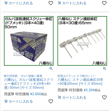
カートに入れる
カートに入れる
耐久性抜群。ガルバ波板に最適。
材質はステンレスで錆びにくい
八幡ねじ ガルバ波板連結スクリ
八幡ねじ ステン連結傘釘(9本
ュー傘釘(ドブメッキ)(9本×40
×30連)65mm [サイズ:65mm]
連) 50mm [サイズ:50mm]
買援隊 特別価格
¥
2,204
税込
買援隊 特別価格
¥
2,650
税込
カートに入れる
カートに入れる