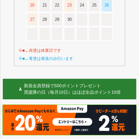
20
21
22
23
24
25
26
27
28
29
30
※■←赤塗は休業日です
※■←青塗は発送のみ行います
新規会員登録で500ポイントプレゼント
買援隊の日（毎月10日）はほぼ全品ポイント10倍