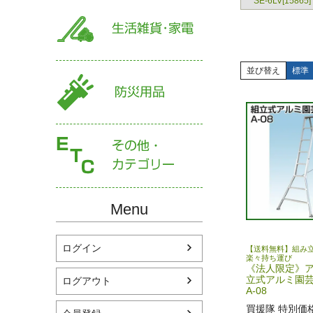
SE-6LV[15865]
並び替え
標準
Menu
ログイン
【送料無料】組み
楽々持ち運び
《法人限定》ア
立式アルミ園芸
ログアウト
A-08
買援隊 特別価