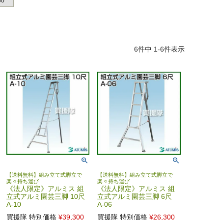
60
6
件中
1
-
6
件表示
【送料無料】組み立て式脚立で
【送料無料】組み立て式脚立で
楽々持ち運び
楽々持ち運び
《法人限定》アルミス 組
《法人限定》アルミス 組
立式アルミ園芸三脚 10尺
立式アルミ園芸三脚 6尺
A-10
A-06
買援隊 特別価格
¥
39,300
買援隊 特別価格
¥
26,300