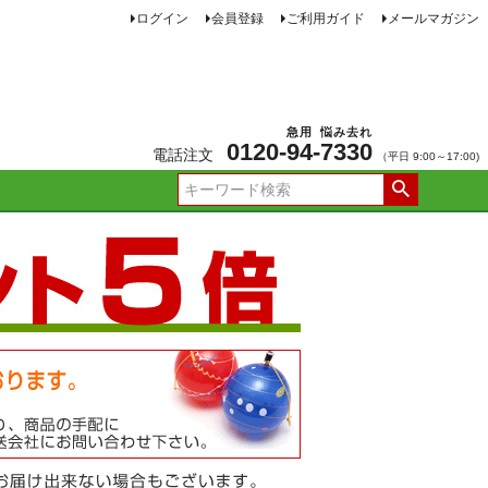
ログイン
会員登録
ご利用ガイド
メールマガジン
急用
悩み去れ
0120-
94
-
7330
電話注文
（平日 9:00～17:00)