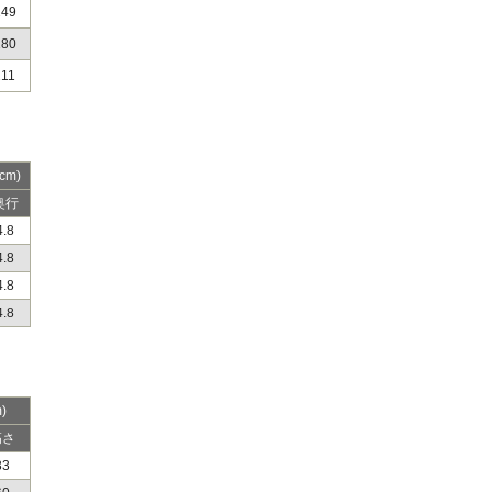
149
180
211
cm)
奥行
4.8
4.8
4.8
4.8
)
高さ
33