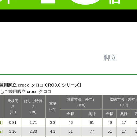
脚立
用脚立 croco クロコ CRO3.0 シリーズ】
設置寸法（外寸）
収納寸法（外寸
天板高
はしご時長
重量
（cm）
（cm）
さ
さ
（kg）
（m）
（m）
全幅
奥行
全幅
奥行
1]
0.81
1.71
3.3
46
61
46
17
2]
1.10
2.33
4.1
51
77
51
17