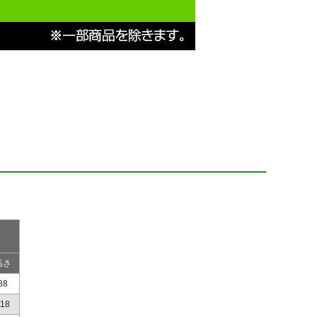
）
高さ
88
118