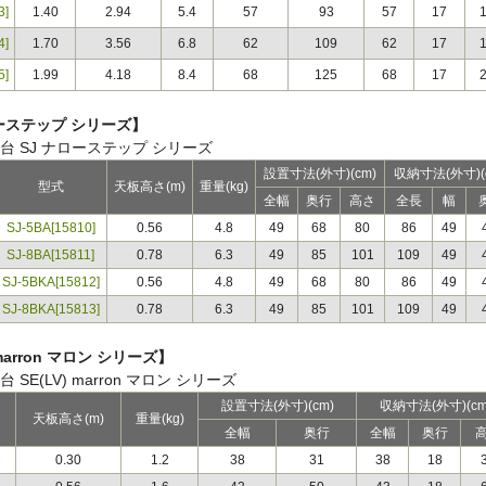
3]
1.40
2.94
5.4
57
93
57
17
4]
1.70
3.56
6.8
62
109
62
17
5]
1.99
4.18
8.4
68
125
68
17
ローステップ シリーズ】
設置寸法(外寸)(cm)
収納寸法(外寸)(
型式
天板高さ(m)
重量(kg)
全幅
奥行
高さ
全長
幅
SJ-5BA[15810]
0.56
4.8
49
68
80
86
49
SJ-8BA[15811]
0.78
6.3
49
85
101
109
49
SJ-5BKA[15812]
0.56
4.8
49
68
80
86
49
SJ-8BKA[15813]
0.78
6.3
49
85
101
109
49
 marron マロン シリーズ】
設置寸法(外寸)(cm)
収納寸法(外寸)(cm
天板高さ(m)
重量(kg)
全幅
奥行
全幅
奥行
0.30
1.2
38
31
38
18