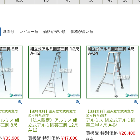
0.56
1.6
43
50
43
18
新着順
レビュー順
価格が安い順
価格が高い順
立て式脚立で
【送料無料】組み立て式脚立で
【送料無料】組み立て式脚立で
楽々持ち運び
楽々持ち運び
ルミス 組
《法人限定》アルミス 組
アルミス 組立式アルミ園
三脚 8尺
立式アルミ園芸三脚 12尺
芸三脚 4尺 A-04
A-12
買援隊 特別価格
¥
20,400
格
¥
33,900
買援隊 特別価格
¥
47,600
税込