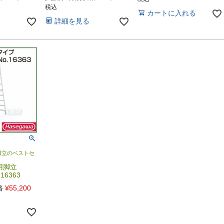
税込
カートに入れる
詳細を見る
脚立のベストセ
用脚立
.16363
格
¥
55,200