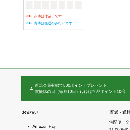
※■←赤塗は休業日です
※■←青塗は発送のみ行います
新規会員登録で500ポイントプレゼント
買援隊の日（毎月10日）はほぼ全品ポイント10倍
お支払い
配送・送
宅配便 全
Amazon Pay
11,000