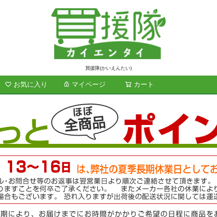
買援隊(かいえんたい)
お気に入り
マイページ
カート
検索