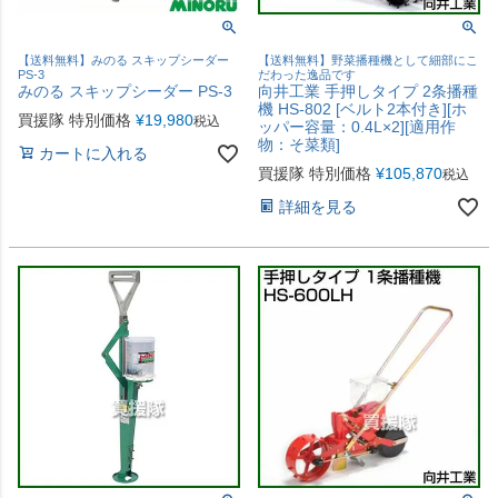
【送料無料】みのる スキップシーダー
【送料無料】野菜播種機として細部にこ
PS-3
だわった逸品です
みのる スキップシーダー PS-3
向井工業 手押しタイプ 2条播種
機 HS-802 [ベルト2本付き][ホ
買援隊 特別価格
¥
19,980
税込
ッパー容量：0.4L×2][適用作
物：そ菜類]
カートに入れる
買援隊 特別価格
¥
105,870
税込
詳細を見る