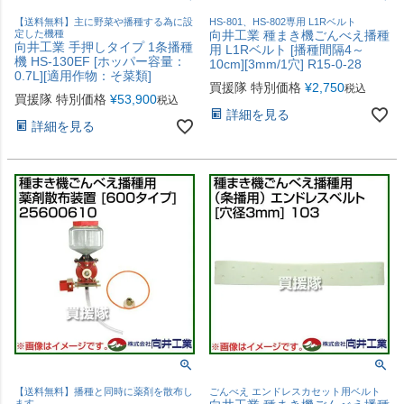
【送料無料】主に野菜や播種する為に設
HS-801、HS-802専用 L1Rベルト
定した機種
向井工業 種まき機ごんべえ播種
向井工業 手押しタイプ 1条播種
用 L1Rベルト [播種間隔4～
機 HS-130EF [ホッパー容量：
10cm][3mm/1穴] R15-0-28
0.7L][適用作物：そ菜類]
買援隊 特別価格
¥
2,750
税込
買援隊 特別価格
¥
53,900
税込
詳細を見る
詳細を見る
【送料無料】播種と同時に薬剤を散布し
ごんべえ エンドレスカセット用ベルト
ます。