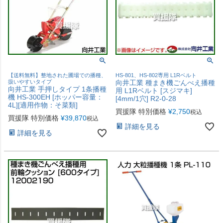
【送料無料】整地された圃場での播種、
HS-801、HS-802専用 L1Rベルト
扱いやすいタイプ
向井工業 種まき機ごんべえ播種
向井工業 手押しタイプ 1条播種
用 L1Rベルト [スジマキ]
機 HS-300EH [ホッパー容量：
[4mm/1穴] R2-0-28
4L][適用作物：そ菜類]
買援隊 特別価格
¥
2,750
税込
買援隊 特別価格
¥
39,870
税込
詳細を見る
詳細を見る