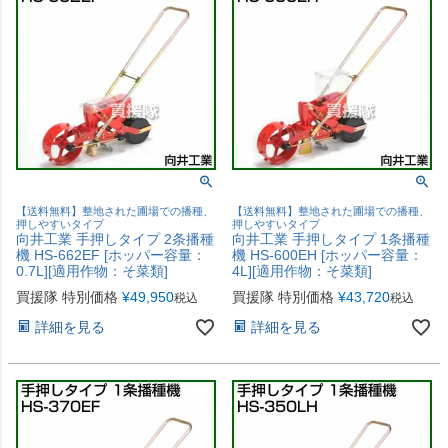
【送料無料】整地された圃場での播種、
【送料無料】整地された圃場での播種、
押しやすいタイプ
押しやすいタイプ
向井工業 手押しタイプ 2条播種
向井工業 手押しタイプ 1条播種
機 HS-662EF [ホッパー容量：
機 HS-600EH [ホッパー容量：
0.7L][適用作物：そ菜類]
4L][適用作物：そ菜類]
買援隊 特別価格
¥
49,950
買援隊 特別価格
¥
43,720
税込
税込
詳細を見る
詳細を見る