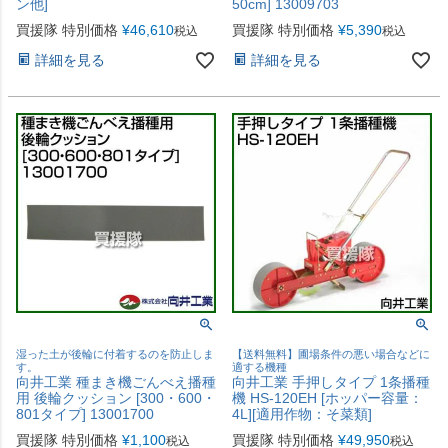
ン他]
50cm] 13009703
買援隊 特別価格
¥
46,610
買援隊 特別価格
¥
5,390
税込
税込
詳細を見る
詳細を見る
湿った土が後輪に付着するのを防止しま
【送料無料】圃場条件の悪い場合などに
す。
適する機種
向井工業 種まき機ごんべえ播種
向井工業 手押しタイプ 1条播種
用 後輪クッション [300・600・
機 HS-120EH [ホッパー容量：
801タイプ] 13001700
4L][適用作物：そ菜類]
買援隊 特別価格
¥
1,100
買援隊 特別価格
¥
49,950
税込
税込