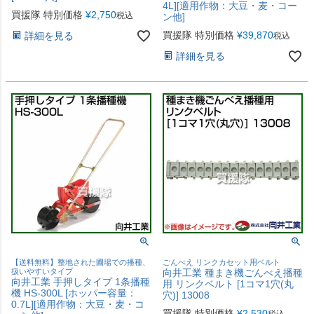
4L][適用作物：大豆・麦・コー
買援隊 特別価格
¥
2,750
税込
ン他]
買援隊 特別価格
¥
39,870
詳細を見る
税込
詳細を見る
【送料無料】整地された圃場での播種、
ごんべえ リンクカセット用ベルト
扱いやすいタイプ
向井工業 種まき機ごんべえ播種
向井工業 手押しタイプ 1条播種
用 リンクベルト [1コマ1穴(丸
機 HS-300L [ホッパー容量：
穴)] 13008
0.7L][適用作物：大豆・麦・コ
買援隊 特別価格
¥
2,530
税込