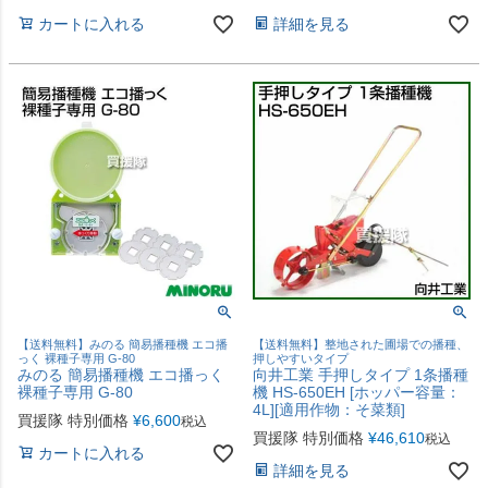
カートに入れる
詳細を見る
【送料無料】みのる 簡易播種機 エコ播
【送料無料】整地された圃場での播種、
っく 裸種子専用 G-80
押しやすいタイプ
みのる 簡易播種機 エコ播っく
向井工業 手押しタイプ 1条播種
裸種子専用 G-80
機 HS-650EH [ホッパー容量：
4L][適用作物：そ菜類]
買援隊 特別価格
¥
6,600
税込
買援隊 特別価格
¥
46,610
税込
カートに入れる
詳細を見る