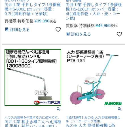
押しやすいタイプ
適する機種
向井工業 手押しタイプ 1条播種
向井工業 手押しタイプ 1条播種
機 HS-600E [ホッパー容量：
機 HS-120LH [ホッパー容量：
0.7L][適用作物：そ菜類]
4L][適用作物：大豆・麦・コー
ン他]
買援隊 特別価格
¥
39,980
税込
買援隊 特別価格
¥
49,950
税込
詳細を見る
詳細を見る
ハウスの隅等を作業するのに便利です。
【送料無料】みのる 人力 野菜播種機 1
向井工業 種まき機ごんべえ播種
条（シーダーテープ専用）
みのる 人力 野菜播種機 1条
用 手押し補助ハンドル [801・