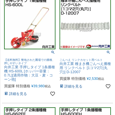
【送料無料】整地された圃場での播種、
ごんべえ リンクカセット用ベルト
押しやすいタイプ
向井工業 種まき機ごんべえ播種
向井工業 手押しタイプ 1条播種
用 リンクベルト [1コマ2穴(丸
機 HS-600L [ホッパー容量：
穴)] D-12007
0.7L][適用作物：大豆・麦・コ
買援隊 特別価格
¥
2,530
税込
ーン他]
買援隊 特別価格
¥
39,980
詳細を見る
税込
詳細を見る