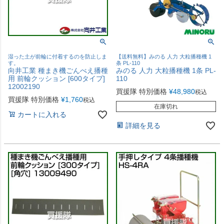
湿った土が前輪に付着するのを防止しま
【送料無料】みのる 人力 大粒播種機 1
す。
条 PL-110
向井工業 種まき機ごんべえ播種
みのる 人力 大粒播種機 1条 PL-
用 前輪クッション [600タイプ]
110
12002190
買援隊 特別価格
¥
48,980
税込
買援隊 特別価格
¥
1,760
税込
在庫切れ
カートに入れる
詳細を見る