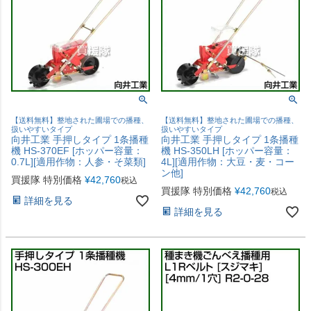
【送料無料】整地された圃場での播種、
【送料無料】整地された圃場での播種、
扱いやすいタイプ
扱いやすいタイプ
向井工業 手押しタイプ 1条播種
向井工業 手押しタイプ 1条播種
機 HS-370EF [ホッパー容量：
機 HS-350LH [ホッパー容量：
0.7L][適用作物：人参・そ菜類]
4L][適用作物：大豆・麦・コー
ン他]
買援隊 特別価格
¥
42,760
税込
買援隊 特別価格
¥
42,760
税込
詳細を見る
詳細を見る