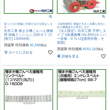
湿った土が前輪に付着するのを防止しま
【送料無料】車輪が大きく自重も充分に
す。
あり播種深さが安定します
向井工業 種まき機ごんべえ播種
《法人限定》向井工業 手押しタ
用 前輪クッション [300タイプ]
イプ 4条播種機 HS-4RA [ホッパ
[角穴] 13009490
ー容量：0.7L×2][適用作物：そ
菜類]
買援隊 特別価格
¥
1,540
税込
買援隊 特別価格
¥
151,110
税込
カートに入れる
詳細を見る