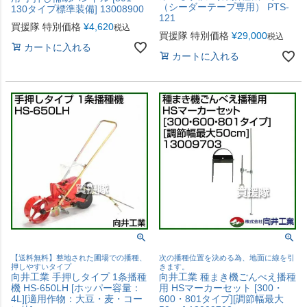
（シーダーテープ専用） PTS-
130タイプ標準装備] 13008900
121
買援隊 特別価格
¥
4,620
税込
買援隊 特別価格
¥
29,000
税込
カートに入れる
カートに入れる
【送料無料】整地された圃場での播種、
次の播種位置を決める為、地面に線を引
押しやすいタイプ
きます。
向井工業 手押しタイプ 1条播種
向井工業 種まき機ごんべえ播種
機 HS-650LH [ホッパー容量：
用 HSマーカーセット [300・
4L][適用作物：大豆・麦・コー
600・801タイプ][調節幅最大