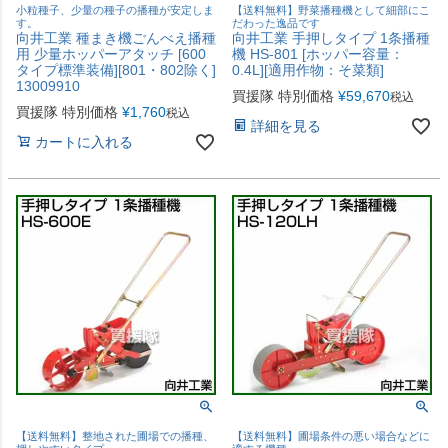
小粒種子、少量の種子の播種が安定しま
【送料無料】野菜播種機として細部にこ
す。
だわった逸品です
向井工業 種まき機ごんべえ播種
向井工業 手押しタイプ 1条播種
用 少量ホッパーアタッチ [600
機 HS-801 [ホッパー容量：
タイプ標準装備][801・802除く]
0.4L][適用作物：そ菜類]
13009910
買援隊 特別価格
¥
59,670
税込
買援隊 特別価格
¥
1,760
税込
詳細を見る
カートに入れる
【送料無料】整地された圃場での播種、
【送料無料】圃場条件の悪い場合などに