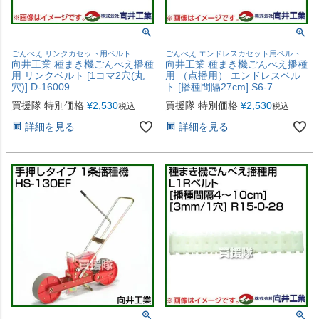
ごんべえ リンクカセット用ベルト
ごんべえ エンドレスカセット用ベルト
向井工業 種まき機ごんべえ播種
向井工業 種まき機ごんべえ播種
用 リンクベルト [1コマ2穴(丸
用 （点播用） エンドレスベル
穴)] D-16009
ト [播種間隔27cm] S6-7
買援隊 特別価格
¥
2,530
買援隊 特別価格
¥
2,530
税込
税込
詳細を見る
詳細を見る