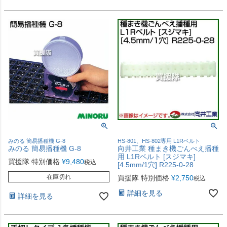
みのる 簡易播種機 G-8
HS-801、HS-802専用 L1Rベルト
みのる 簡易播種機 G-8
向井工業 種まき機ごんべえ播種
用 L1Rベルト [スジマキ]
買援隊 特別価格
¥
9,480
税込
[4.5mm/1穴] R225-0-28
在庫切れ
買援隊 特別価格
¥
2,750
税込
詳細を見る
詳細を見る