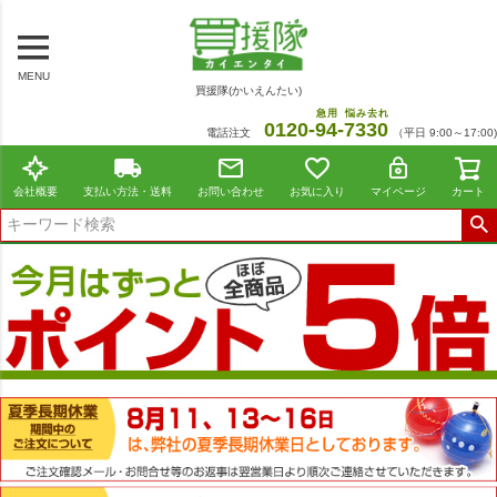
MENU
買援隊(かいえんたい)
急用
悩み去れ
0120-
94
-
7330
電話注文
（平日 9:00～17:00)
会社概要
支払い方法・送料
お問い合わせ
お気に入り
マイページ
カート