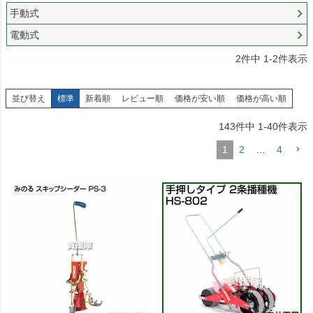
手動式
電動式
2
件中
1
-
2
件表示
並び替え
標準
新着順
レビュー順
価格が安い順
価格が高い順
143
件中
1
-
40
件表示
1
2
…
4