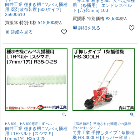
向井工業 種まき機ごんべえ播種
向井工業 種まき機ごんべえ播種
用 （条播用） エンドレスベル
用 薬剤散布装置 [600タイプ]
ト [穴径3mm] 103
25600610
買援隊 特別価格
¥
2,530
税込
買援隊 特別価格
¥
19,800
税込
詳細を見る
詳細を見る
HS-801、HS-802専用 L1Rベルト
【送料無料】整地された圃場での播種、
向井工業 種まき機ごんべえ播種
扱いやすいタイプ
向井工業 手押しタイプ 1条播種
用 L1Rベルト [スジマキ]
機 HS-300LH [ホッパー容量：
[7mm/1穴] R35-0-28