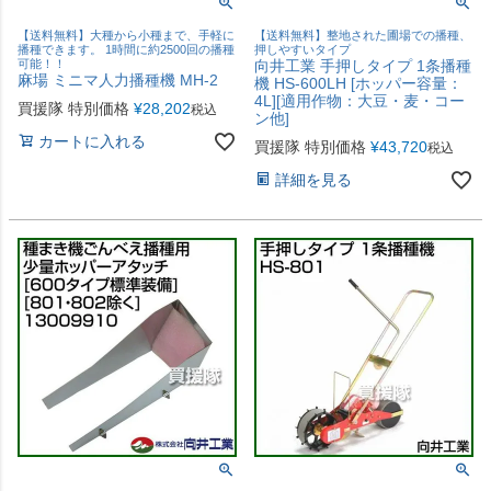
【送料無料】大種から小種まで、手軽に
【送料無料】整地された圃場での播種、
播種できます。 1時間に約2500回の播種
押しやすいタイプ
可能！！
向井工業 手押しタイプ 1条播種
麻場 ミニマ人力播種機 MH-2
機 HS-600LH [ホッパー容量：
4L][適用作物：大豆・麦・コー
買援隊 特別価格
¥
28,202
税込
ン他]
カートに入れる
買援隊 特別価格
¥
43,720
税込
詳細を見る