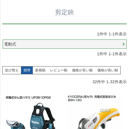
剪定鋏
1
件中
1
-
1
件表示
電動式
1
件中
1
-
1
件表示
並び替え
標準
新着順
レビュー順
価格が安い順
価格が高い順
32
件中
1
-
32
件表示