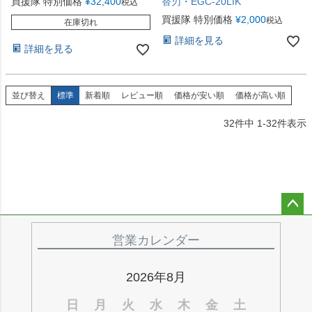
買援隊 特別価格
¥
32,400
替刃・EGC-20LIK
税込
買援隊 特別価格
¥
2,000
税込
在庫切れ
詳細を見る
詳細を見る
並び替え
標準
新着順
レビュー順
価格が安い順
価格が高い順
32
件中
1
-
32
件表示
ペー
ジト
営業カレンダー
ップ
へ
2026年8月
日
月
火
水
木
金
土