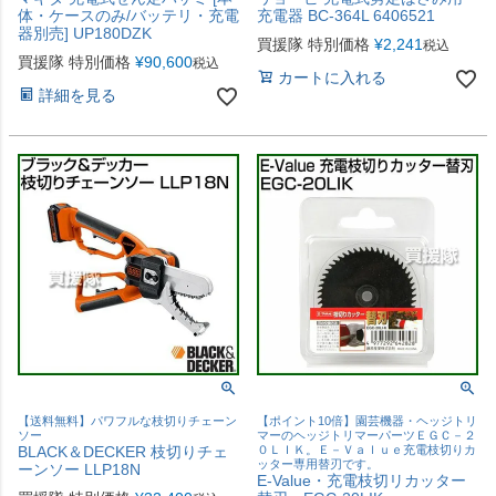
体・ケースのみ/バッテリ・充電
充電器 BC-364L 6406521
器別売] UP180DZK
買援隊 特別価格
¥
2,241
税込
買援隊 特別価格
¥
90,600
税込
カートに入れる
詳細を見る
【送料無料】パワフルな枝切りチェーン
【ポイント10倍】園芸機器・ヘッジトリ
ソー
マーのヘッジトリマーパーツＥＧＣ－２
BLACK＆DECKER 枝切りチェ
０ＬＩＫ。Ｅ－Ｖａｌｕｅ充電枝切りカ
ッター専用替刃です。
ーンソー LLP18N
E-Value・充電枝切リカッター