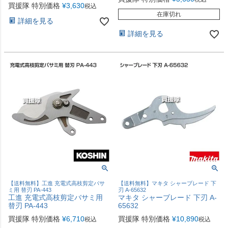
買援隊 特別価格
¥
3,630
税込
在庫切れ
詳細を見る
詳細を見る
【送料無料】工進 充電式高枝剪定バサ
【送料無料】マキタ シャーブレード 下
ミ用 替刃 PA-443
刃 A-65632
工進 充電式高枝剪定バサミ用
マキタ シャーブレード 下刃 A-
替刃 PA-443
65632
買援隊 特別価格
¥
6,710
買援隊 特別価格
¥
10,890
税込
税込