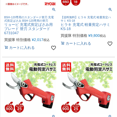
BSH-120専用のスタンダード替刃 充電
【送料無料】ヒラキ 充電式 軽量剪定ハ
式剪定ばさみ BSH-120専用の替刃
サミ KS-18
リョービ 充電式剪定ばさみ用
ヒラキ 充電式 軽量剪定ハサミ
ブレード 替刃 スタンダード
KS-18
6731047
買援隊 特別価格
¥
9,800
税込
買援隊 特別価格
¥
2,017
税込
カートに入れる
カートに入れる