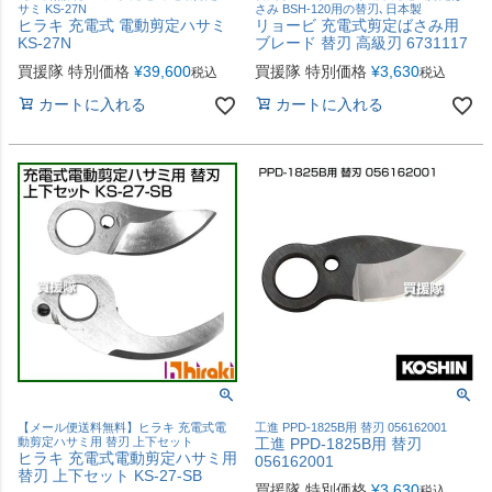
サミ KS-27N
さみ BSH-120用の替刃､日本製
ヒラキ 充電式 電動剪定ハサミ
リョービ 充電式剪定ばさみ用
KS-27N
ブレード 替刃 高級刃 6731117
買援隊 特別価格
¥
39,600
買援隊 特別価格
¥
3,630
税込
税込
カートに入れる
カートに入れる
【メール便送料無料】ヒラキ 充電式電
工進 PPD-1825B用 替刃 056162001
動剪定ハサミ用 替刃 上下セット
工進 PPD-1825B用 替刃
ヒラキ 充電式電動剪定ハサミ用
056162001
替刃 上下セット KS-27-SB
買援隊 特別価格
¥
3,630
税込