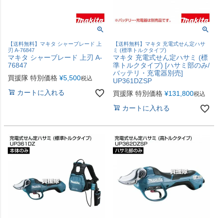
【送料無料】マキタ シャーブレード 上
【送料無料】マキタ 充電式せん定ハサ
刃 A-76847
ミ (標準トルクタイプ)
マキタ シャーブレード 上刃 A-
マキタ 充電式せん定ハサミ (標
76847
準トルクタイプ) [ハサミ部のみ/
バッテリ・充電器別売]
買援隊 特別価格
¥
5,500
税込
UP361DZSP
カートに入れる
買援隊 特別価格
¥
131,800
税込
カートに入れる