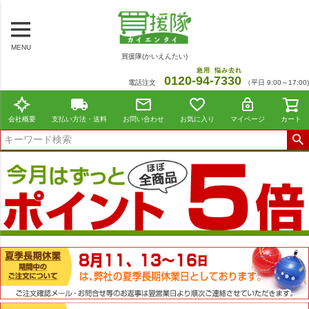
MENU
買援隊(かいえんたい)
急用
悩み去れ
0120-
94
-
7330
電話注文
（平日 9:00～17:00)
会社概要
支払い方法・送料
お問い合わせ
お気に入り
マイページ
カート