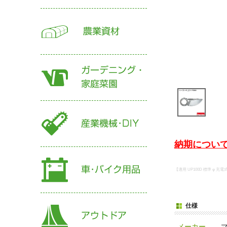
納期について
【適用 UP100D 標準 φ 充
仕様
メーカー