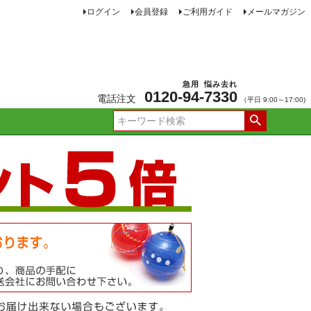
ログイン
会員登録
ご利用ガイド
メールマガジン
急用
悩み去れ
0120-
94
-
7330
電話注文
（平日 9:00～17:00)