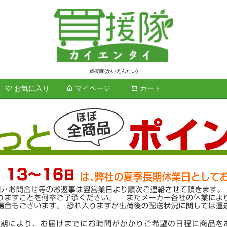
買援隊(かいえんたい)
お気に入り
マイページ
カート
検索