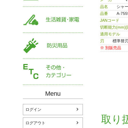
品名
シャー
品番
A-755
JANコード
切断能力(mm)[
適用モデル
刃
標準替
※ 別販売品
Menu
ログイン
取り
ログアウト