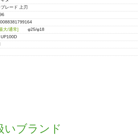
ブレード 上刃
96
0088381799164
最大/通常]
φ25/φ18
UP100D
刃
扱いブランド