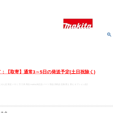
：【取寄】通常3～5日の発送予定(土日祝除く)
電式 せん定 剪定 ハサミ 刃 工具 用品 makita 純正品 パーツ 部品 消耗品 交換 変え 替え オプション品】
マキタ