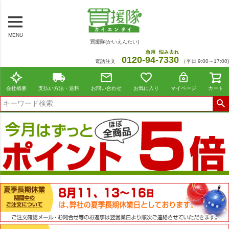
MENU
買援隊(かいえんたい)
急用
悩み去れ
0120-
94
-
7330
電話注文
（平日 9:00～17:00)
会社概要
支払い方法・送料
お問い合わせ
お気に入り
マイページ
カート