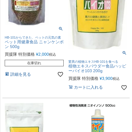
HB-101からできた、ペットの元気の素
ペット用健康食品 ニャンケンポ
ン 500g
買援隊 特別価格
¥
2,000
税込
驚異の植物エキスHB-101を食べる
在庫切れ
植物エキスパウダー食品ハッピ
ーバイオ103 200g
詳細を見る
買援隊 特別価格
¥
3,900
税込
カートに入れる