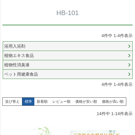
HB-101
4
件中
1
-
4
件表示
浴用入浴剤
植物エキス食品
植物性消臭液
ペット用健康食品
4
件中
1
-
4
件表示
並び替え
標準
新着順
レビュー順
価格が安い順
価格が高い順
14
件中
1
-
14
件表示