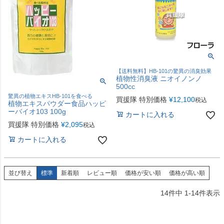
【送料無料】HB-101の驚異の消臭効果
植物性消臭液 ニオイノンノ
500cc
驚異の植物エキスHB-101を食べる
買援隊 特別価格
¥
12,100
税込
植物エキスパウダー食品ハッピ
ーバイオ103 100g
カートに入れる
買援隊 特別価格
¥
2,095
税込
カートに入れる
並び替え
標準
新着順
レビュー順
価格が安い順
価格が高い順
14
件中
1
-
14
件表示