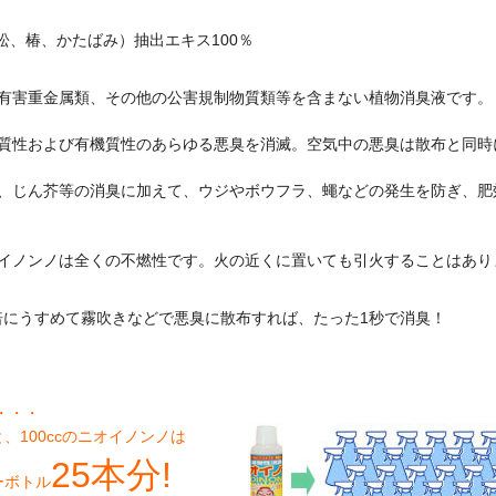
（松、椿、かたばみ）抽出エキス100％
有害重金属類、その他の公害規制物質類等を含まない植物消臭液です。
質性および有機質性のあらゆる悪臭を消滅。空気中の悪臭は散布と同時
、じん芥等の消臭に加えて、ウジやボウフラ、蠅などの発生を防ぎ、肥
イノンノは全くの不燃性です。火の近くに置いても引火することはあり
50倍にうすめて霧吹きなどで悪臭に散布すれば、たった1秒で消臭！
・・・
と、100ccのニオイノンノは
25本分!
ーボトル