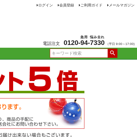
ログイン
会員登録
ご利用ガイド
メールマガジン
急用
悩み去れ
0120-
94
-
7330
電話注文
（平日 9:00～17:00)