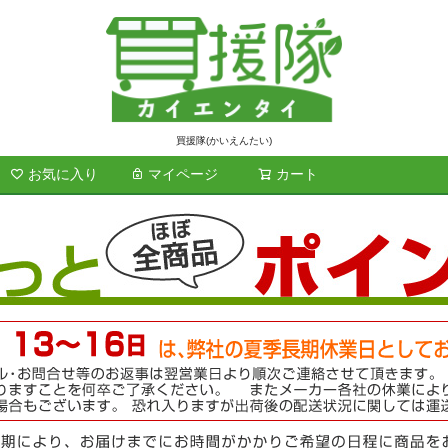
買援隊(かいえんたい)
お気に入り
マイページ
カート
検索