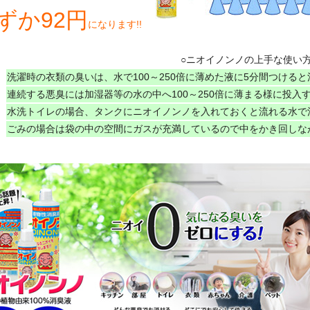
ずか92円
になります!!
○ニオイノンノの上手な使い方
洗濯時の衣類の臭いは、水で100～250倍に薄めた液に5分間つけると
連続する悪臭には加湿器等の水の中へ100～250倍に薄まる様に投入
水洗トイレの場合、タンクにニオイノンノを入れておくと流れる水で
ごみの場合は袋の中の空間にガスが充満しているので中をかき回しな