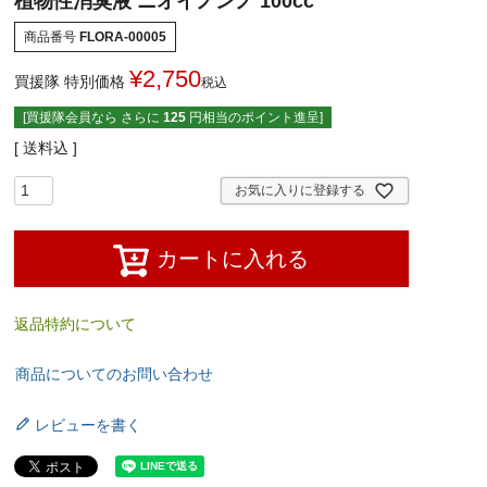
植物性消臭液 ニオイノンノ 100cc
商品番号
FLORA-00005
¥
2,750
買援隊 特別価格
税込
[買援隊会員なら さらに
125
円相当のポイント進呈]
送料込
お気に入りに登録する
カートに入れる
返品特約について
商品についてのお問い合わせ
レビューを書く