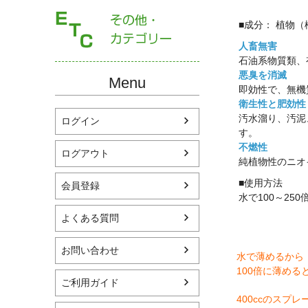
■成分： 植物
人畜無害
石油系物質類、
悪臭を消滅
Menu
即効性で、無機
衛生性と肥効性
汚水溜り、汚泥
ログイン
す。
不燃性
ログアウト
純植物性のニオ
■使用方法
会員登録
水で100～2
よくある質問
お問い合わせ
水で薄めるから
100倍に薄める
ご利用ガイド
400ccのスプレ