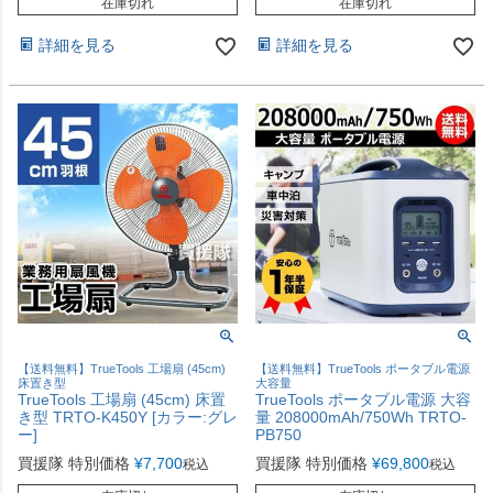
在庫切れ
在庫切れ
詳細を見る
詳細を見る
【送料無料】TrueTools 工場扇 (45cm)
【送料無料】TrueTools ポータブル電源
床置き型
大容量
TrueTools 工場扇 (45cm) 床置
TrueTools ポータブル電源 大容
き型 TRTO-K450Y [カラー:グレ
量 208000mAh/750Wh TRTO-
ー]
PB750
買援隊 特別価格
¥
7,700
買援隊 特別価格
¥
69,800
税込
税込