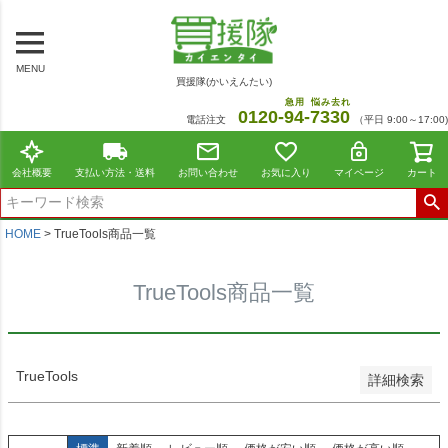
～
商品番号/JANコード
MENU
買援隊(かいえんたい)
在庫なし商品
急用
悩み去れ
0120-
94
-
7330
電話注文
（平日 9:00～17:00)
在庫なし商品を表示しない
並び順
会社概要
支払い方法・送料
お問い合わせ
お気に入り
マイページ
カート
標準
新着順
価格が安い順
HOME
TrueTools商品一覧
価格が高い順
レビュー順
TrueTools商品一覧
おすすめ順
検索
TrueTools
詳細検索