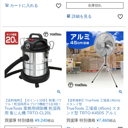
カートに入れる
在庫切れ
詳細を見る
【送料無料】【ポイント10倍】軽量パワ
【送料無料】TrueTools 工場扇 (45cm)
フル！乾湿両用＆ブロワ機能で1台3役！
スタンド型
TrueTools 業務用掃除機 乾湿両
TrueTools 工場扇 (45cm) スタ
用 集じん機 TRTO-CL20L
ンド型 TRTO-K450S アルミ
買援隊 特別価格
¥
9,240
買援隊 特別価格
¥
7,460
税込
税込