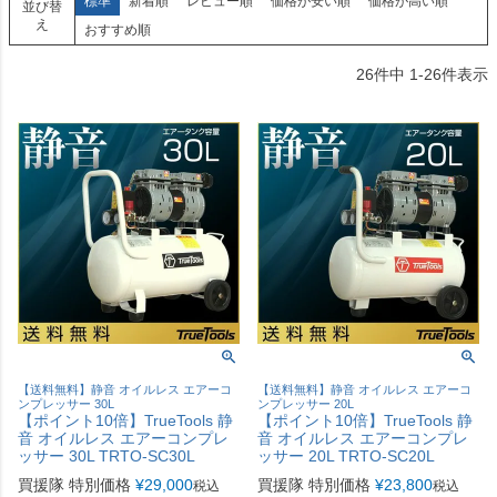
標準
新着順
レビュー順
価格が安い順
価格が高い順
並び替
え
おすすめ順
26
件中
1
-
26
件表示
【送料無料】静音 オイルレス エアーコ
【送料無料】静音 オイルレス エアーコ
ンプレッサー 30L
ンプレッサー 20L
【ポイント10倍】TrueTools 静
【ポイント10倍】TrueTools 静
音 オイルレス エアーコンプレ
音 オイルレス エアーコンプレ
ッサー 30L TRTO-SC30L
ッサー 20L TRTO-SC20L
買援隊 特別価格
¥
29,000
買援隊 特別価格
¥
23,800
税込
税込