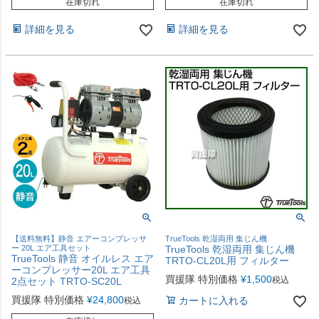
在庫切れ
在庫切れ
詳細を見る
詳細を見る
【送料無料】静音 エアーコンプレッサ
TrueTools 乾湿両用 集じん機
ー 20L エア工具セット
TrueTools 乾湿両用 集じん機
TrueTools 静音 オイルレス エア
TRTO-CL20L用 フィルター
ーコンプレッサー20L エア工具
買援隊 特別価格
¥
1,500
税込
2点セット TRTO-SC20L
買援隊 特別価格
¥
24,800
カートに入れる
税込