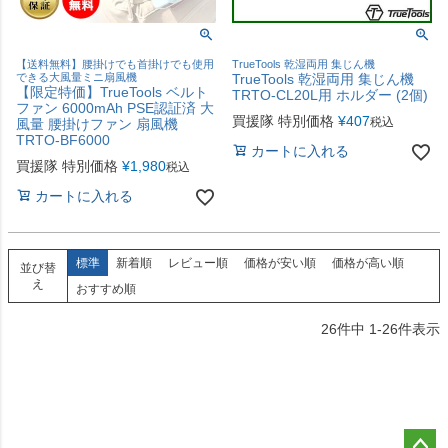
【送料無料】腰掛けでも首掛けでも使用
TrueTools 乾湿両用 集じん機
できる大風量ミニ扇風機
TrueTools 乾湿両用 集じん機
【限定特価】TrueTools ベルト
TRTO-CL20L用 ホルダー (2個)
ファン 6000mAh PSE認証済 大
買援隊 特別価格
¥
407
税込
風量 腰掛けファン 扇風機
TRTO-BF6000
カートに入れる
買援隊 特別価格
¥
1,980
税込
カートに入れる
標準
新着順
レビュー順
価格が安い順
価格が高い順
並び替
え
おすすめ順
26
件中
1
-
26
件表示