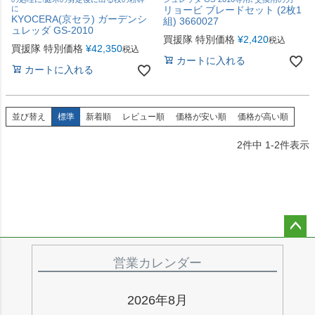
に
リョービ ブレードセット (2枚1
KYOCERA(京セラ) ガーデンシ
組) 3660027
ュレッダ GS-2010
買援隊 特別価格
¥
2,420
税込
買援隊 特別価格
¥
42,350
税込
カートに入れる
カートに入れる
並び替え
標準
新着順
レビュー順
価格が安い順
価格が高い順
2
件中
1
-
2
件表示
ペー
ジト
営業カレンダー
ップ
へ
2026年8月