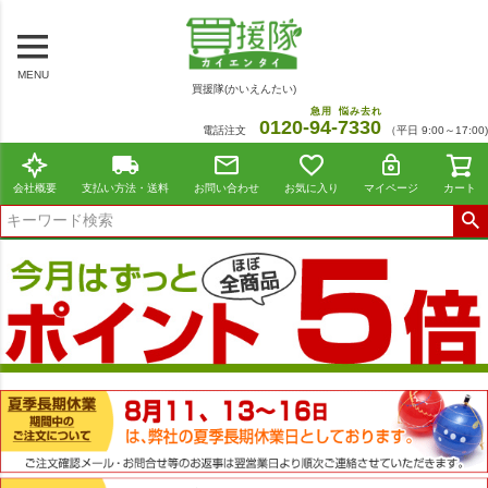
MENU
買援隊(かいえんたい)
急用
悩み去れ
0120-
94
-
7330
電話注文
（平日 9:00～17:00)
会社概要
支払い方法・送料
お問い合わせ
お気に入り
マイページ
カート