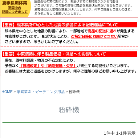
HOME
家庭菜園・ガーデニング用品
粉砕機
粉砕機
1
件中
1
-
1
件表示