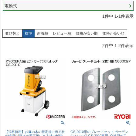
電動式
1
件中
1
-
1
件表示
並び替え
標準
新着順
レビュー順
価格が安い順
価格が高い順
2
件中
1
-
2
件表示
【送料無料】お庭の木の剪定後に出る枝
GS-2010用のブレードセット ガーデン
の処理に!庭木の剪定後に出る枝の粉砕
シュレッダ GS-2010専用､交換用の刃