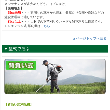
メンテナンスが多少めんどう。（プロ向け）
【使用場所】
・
25cc未満
・・・家周りの草刈から農地、牧草刈り公園や道路などの
施設管理等に適しています。
・
25cc以上
・・・山林での下草刈りやハードな雑草刈りに最適です。
＞＞エンジン式 草刈機は
こちら
▲ページトップへ戻る
型式で選ぶ
▼
【背負い式刈払機】