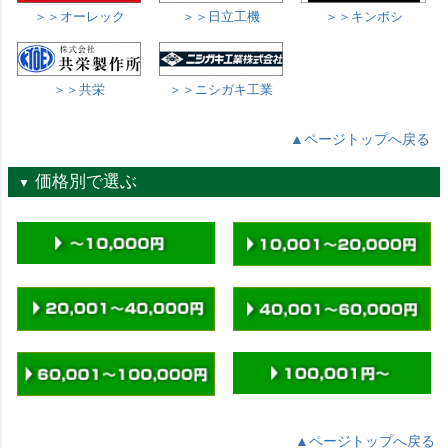
＞＞オーレック
＞＞日立工機
＞＞キンボシ
＞＞共栄
＞＞ニシガキ工業
▲ページトップへ戻る
価格別で選ぶ
▼
▲ページトップへ戻る