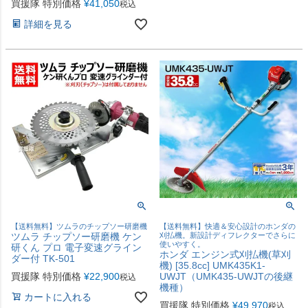
買援隊 特別価格
¥
41,050
税込
詳細を見る
【送料無料】ツムラのチップソー研磨機
【送料無料】快適＆安心設計のホンダの
ツムラ チップソー研磨機 ケン
刈払機。新設計ディフレクターでさらに
使いやすく。
研くん プロ 電子変速グライン
ホンダ エンジン式刈払機(草刈
ダー付 TK-501
機) [35.8cc] UMK435K1-
買援隊 特別価格
¥
22,900
UWJT（UMK435-UWJTの後継
税込
機種）
カートに入れる
買援隊 特別価格
¥
49,970
税込