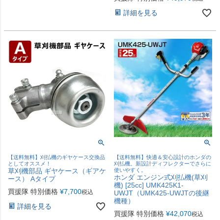
詳細を見る
【送料無料】刈払機のギヤケース交換品
【送料無料】快適＆安心設計のホンダの
としてオススメ！
刈払機。新設計ディフレクターでさらに
草刈機部品 ギヤケース（ギアケ
使いやすく。
ホンダ エンジン式刈払機(草刈
ース） Aタイプ
機) [25cc] UMK425K1-
買援隊 特別価格
¥
7,700
税込
UWJT（UMK425-UWJTの後継
機種）
詳細を見る
買援隊 特別価格
¥
42,070
税込