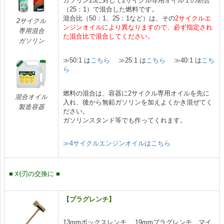
ガソリン25に対して2サイクル専用オイル１の割合
（25：1）で混合した燃料です。
混合比（50：1、25：1など）は、その
2サイクルエ
2サイクル
ンジンオイルにより異なりますので、必ず指定され
専用混合
た混合比で混合してください。
ガソリン
≫50:1 は
こちら
≫25:1 は
こちら
≫40:1 は
こち
ら
燃料の混合は、容器に2サイクル専用オイルを先に
混合オイル
入れ、後から無鉛ガソリンを加えよくかき混ぜてく
製造容器
ださい。
ガソリンスタンド等でも作ってくれます。
≫4サイクルエンジンオイルはこちら
■ 刈刃の交換に ■
【プラグレンチ】
13mmボックスレンチ 、19mmプラグレンチ、マイ