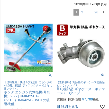
1030
件中
1
-
40
件表示
1
2
…
26
【送料無料】快適＆安心設計のホンダの
【送料無料】刈払機のギヤケース交換品
刈払機。新設計ディフレクターでさらに
としてオススメ！
使いやすく。
草刈機部品 ギヤケース（ギアケ
ホンダ エンジン式刈払機(草刈
ース） Bタイプ
機) [25cc] UMK425H1-
買援隊 特別価格
¥
7,700
税込
UVHT（UMK425H-UVHTの後
継機種）
詳細を見る