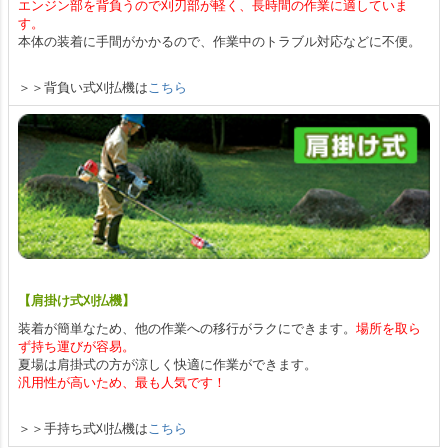
エンジン部を背負うので刈刃部が軽く、長時間の作業に適していま
す。
本体の装着に手間がかかるので、作業中のトラブル対応などに不便。
＞＞背負い式刈払機は
こちら
【肩掛け式刈払機】
装着が簡単なため、他の作業への移行がラクにできます。
場所を取ら
ず持ち運びが容易。
夏場は肩掛式の方が涼しく快適に作業ができます。
汎用性が高いため、最も人気です！
＞＞手持ち式刈払機は
こちら