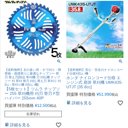
【送料無料】石の多い所・キワ刈り・障
【送料無料】安心・安全のナイロンコー
害物・側溝周りに最適なチップソー 替
ド仕様刈払い機
刃 替え刃[部品 草刈機 刃 刈払機 チップ
ホンダ ナイロンコード仕様 エ
ソー 刈 草刈 替刃 刈払 替え刃 草刈り 刈
ンジン式 肩掛 草刈機 UMK435-
払い 草刈り機 刈払い機]
UTJT [35.8cc]
【5枚セット】ツムラ チップソ
ー 255 草刈機用 刈刃 替刃 F型
買援隊 特別価格
¥
51,990
税込
ハイパー 255mm 40P
詳細を見る
買援隊 特別価格
¥
12,500
税込
在庫切れ
詳細を見る