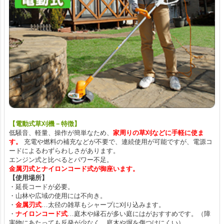
【電動式草刈機－特徴】
低騒音、軽量、操作が簡単なため、
家周りの草刈などに手軽に使ま
す。
充電や燃料の補充などが不要で、連続使用が可能ですが、電源コ
ードによるわずらわしさがあります。
エンジン式と比べるとパワー不足。
金属刃式とナイロンコード式が御座います。
【使用場所】
・延長コードが必要。
・山林や広域の使用には不向き。
・
金属刃式
…太径の雑草もシャープに刈り込みます。
・
ナイロンコード式
…庭木や縁石が多い庭にはがおすすめです。（障
害物にあたっても反発が少なく、庭木や塀を傷つけにくい）