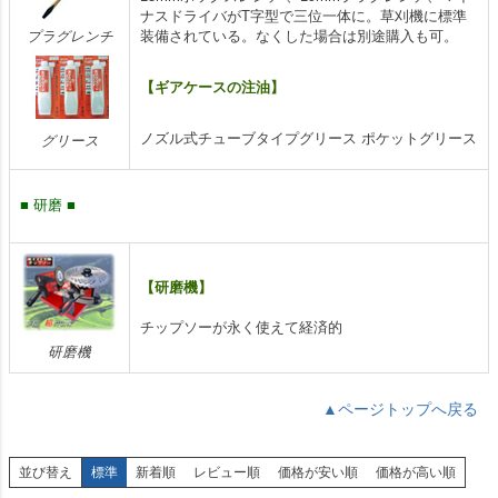
ナスドライバがT字型で三位一体に。草刈機に標準
プラグレンチ
装備されている。なくした場合は別途購入も可。
【ギアケースの注油】
ノズル式チューブタイプグリース ポケットグリース
グリース
■ 研磨 ■
【研磨機】
チップソーが永く使えて経済的
研磨機
▲ページトップへ戻る
並び替え
標準
新着順
レビュー順
価格が安い順
価格が高い順