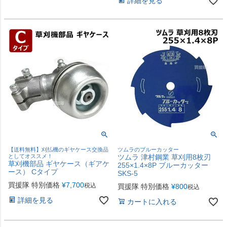
詳細を見る
【送料無料】刈払機のギヤケース交換品
ツムラのブルーカッター
としてオススメ！
ツムラ 津村鋼業 草刈用8枚刃
草刈機部品 ギヤケース（ギアケ
255×1.4×8P ブルーカッター
ース） Cタイプ
SKS-5
買援隊 特別価格
¥
7,700
税込
買援隊 特別価格
¥
800
税込
詳細を見る
カートに入れる