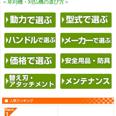
＜草刈機・刈払機の選び方＞