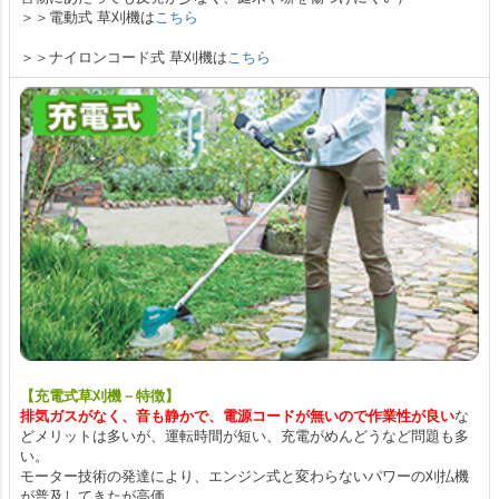
＞＞電動式 草刈機は
こちら
＞＞ナイロンコード式 草刈機は
こちら
【充電式草刈機－特徴】
排気ガスがなく、音も静かで、電源コードが無いので作業性が良い
な
どメリットは多いが、運転時間が短い、充電がめんどうなど問題も多
い。
モーター技術の発達により、エンジン式と変わらないパワーの刈払機
が普及してきたが高価。