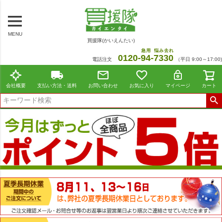
MENU
買援隊(かいえんたい)
急用
悩み去れ
0120-
94
-
7330
電話注文
（平日 9:00～17:00)
会社概要
支払い方法・送料
お問い合わせ
お気に入り
マイページ
カート