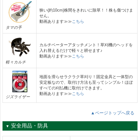
狭い(約10cm)株間をきれいに除草！！株も傷つけま
せん。
動画あります≫≫
こちら
タマの手
カルチベーターアタッチメント！草刈機のヘッドを
入れ替えるだけで軽々と耕せます♪
動画あります≫≫
こちら
軽々カルチ
地面を滑らせラクラク草刈り！固定金具と一体型の
安定板なので、取付け方法も至ってシンプル！ほぼ
すべての刈払機に取付けできます。
動画あります≫≫
こちら
ジズライザー
▲ページトップへ戻る
安全用品・防具
▼