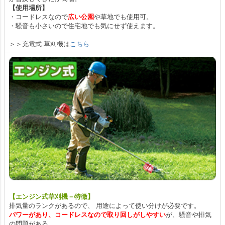
【使用場所】
・コードレスなので
広い公園
や草地でも使用可。
・騒音も小さいので住宅地でも気にせず使えます。
＞＞充電式 草刈機は
こちら
【エンジン式草刈機－特徴】
排気量のランクがあるので、 用途によって使い分けが必要です。
パワーがあり、コードレスなので取り回しがしやすい
が、騒音や排気
の問題がある。