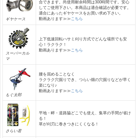
合できます。尚使用耐余時間は300時間です。安心
してご使用下さい。本商品は適合確認が必要です。
適合にあったギヤケースをお買い求め下さい。
動画あります≫≫
こちら
ギヤケース
上下低速回転ハサミ刈り方式でどんな場所でも安
心！ラクラク！
動画あります≫≫
こちら
スーパーカル
マ
腰を屈めることなく
ラクラク穴掘りでき、つらい畑の穴掘りなどが早く
楽になり♪
動画あります≫≫
こちら
もぐ太郎
平地・畔・道路脇どこでも使え、集草の手間が省け
る！
草が刈刃に巻きつきにくくなる！
さらい君