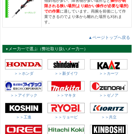
傾斜地が多い、障害物が多い場所など
操作が制
限される狭い場所(より細かい操作が必要な場所)
での作業
に適しています。両腕を前後にして作
業できるのでより体から離れた場所も刈れま
す。
▲ページトップへ戻る
メー力一で選ぶ（弊社取り扱いメー力一）
▼
＞＞ホンダ
＞＞新ダイワ
＞＞カーツ
＞＞アイデック
＞＞マキタ
＞＞ゼノア
＞＞工進
＞＞リョービ
＞＞共立