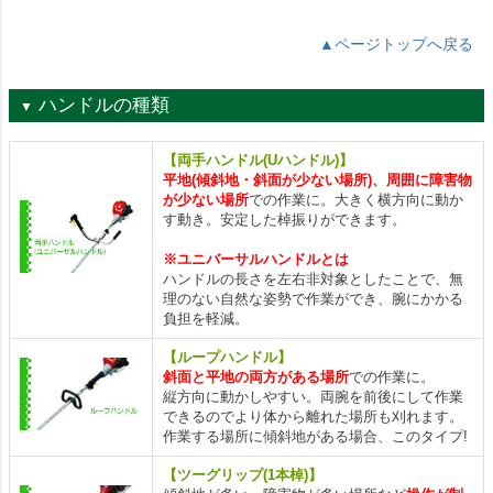
▲ページトップへ戻る
ハンドルの種類
▼
【両手ハンドル(Uハンドル)】
平地(傾斜地・斜面が少ない場所)、周囲に障害物
が少ない場所
での作業に。大きく横方向に動か
す動き。安定した棹振りができます。
※ユニバーサルハンドルとは
ハンドルの長さを左右非対象としたことで、無
理のない自然な姿勢で作業ができ、腕にかかる
負担を軽減。
【ループハンドル】
斜面と平地の両方がある場所
での作業に。
縦方向に動かしやすい。両腕を前後にして作業
できるのでより体から離れた場所も刈れます。
作業する場所に傾斜地がある場合、このタイプ!
【ツーグリップ(1本棹)】