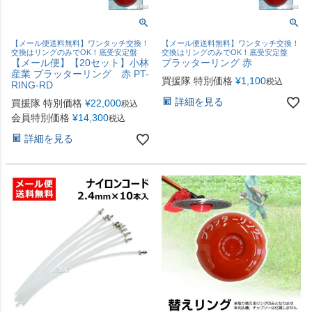
【メール便送料無料】ワンタッチ交換！
【メール便送料無料】ワンタッチ交換！
交換はリングのみでOK！底受安定盤
交換はリングのみでOK！底受安定盤
【メール便】【20セット】小林
プラッターリング 赤
産業 プラッターリング 赤 PT-
買援隊 特別価格
¥
1,100
税込
RING-RD
詳細を見る
買援隊 特別価格
¥
22,000
税込
会員特別価格
¥
14,300
税込
詳細を見る