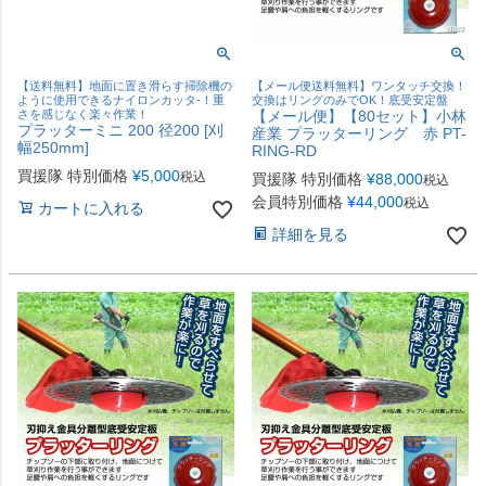
【送料無料】地面に置き滑らす掃除機の
【メール便送料無料】ワンタッチ交換！
ように使用できるナイロンカッタ-！重
交換はリングのみでOK！底受安定盤
さを感じなく楽々作業！
【メール便】【80セット】小林
プラッターミニ 200 径200 [刈
産業 プラッターリング 赤 PT-
幅250mm]
RING-RD
買援隊 特別価格
¥
5,000
税込
買援隊 特別価格
¥
88,000
税込
会員特別価格
¥
44,000
税込
カートに入れる
詳細を見る