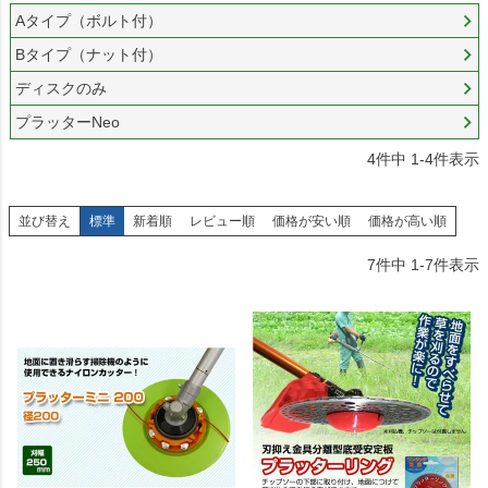
Aタイプ（ボルト付）
Bタイプ（ナット付）
ディスクのみ
プラッターNeo
4
件中
1
-
4
件表示
並び替え
標準
新着順
レビュー順
価格が安い順
価格が高い順
7
件中
1
-
7
件表示