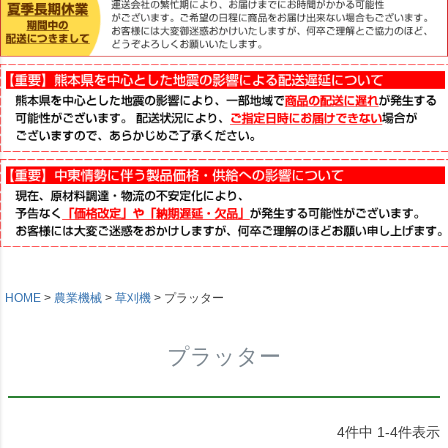
HOME
農業機械
草刈機
プラッター
プラッター
4
件中
1
-
4
件表示