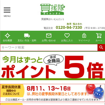
MENU
買援隊(かいえんたい)
急用
悩み去れ
0120-
94
-
7330
電話注文
（平日 9:00～17:00)
会社概要
支払い方法・送料
お問い合わせ
お気に入り
マイページ
カート