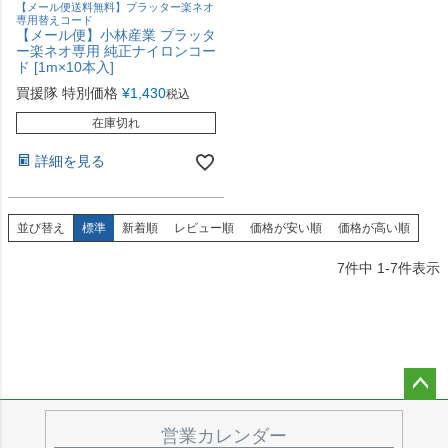
【メール便送料無料】プラッター楽ネオ
専用替えコード
【メール便】小林産業 プラッタ
ー楽ネオ専用 純正ナイロンコー
ド [1m×10本入]
買援隊 特別価格
¥
1,430
税込
在庫切れ
詳細を見る
並び替え
標準
新着順
レビュー順
価格が安い順
価格が高い順
7
件中
1
-
7
件表示
ペー
ジト
営業カレンダー