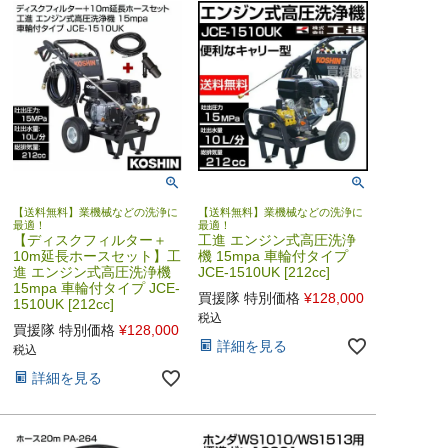
【送料無料】業機械などの洗浄に
【送料無料】業機械などの洗浄に
最適！
最適！
【ディスクフィルター＋
工進 エンジン式高圧洗浄
10m延長ホースセット】工
機 15mpa 車輪付タイプ
進 エンジン式高圧洗浄機
JCE-1510UK [212cc]
15mpa 車輪付タイプ JCE-
買援隊 特別価格
¥
128,000
1510UK [212cc]
税込
買援隊 特別価格
¥
128,000
詳細を見る
税込
詳細を見る