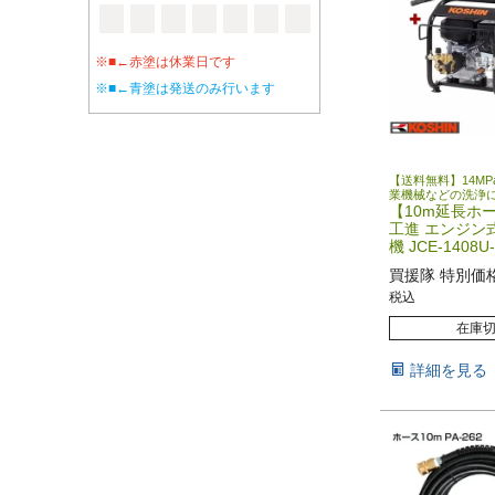
※■←赤塗は休業日です
※■←青塗は発送のみ行います
【送料無料】14M
業機械などの洗浄
【10m延長ホ
工進 エンジン
機 JCE-1408U
買援隊 特別価
税込
在庫
詳細を見る