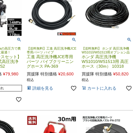
Paの高圧力で農
【送料無料】工進 高圧洗浄機JCE
【送料無料】 ホンダ 高圧洗浄機
に最適！
専用パーツ パイプ
WS1010/WS1513用オプション品
ースセット】
工進 高圧洗浄機JCE専用
ホンダ 高圧洗浄機
式高圧洗浄
パーツ パイプクリーニン
WS1010/WS1513用 高圧
-S2
グホース PA-369
ホース（30m） 10318
格
¥
79,980
買援隊 特別価格
¥
20,600
買援隊 特別価格
¥
50,820
税込
税込
詳細を見る
カートに入れる
切れ