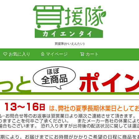
買援隊(かいえんたい)
お気に入り
マイページ
カート
検索