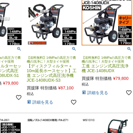
Paの高圧力で農
【送料無料】14MPaの高圧力で農
【送料無料】14MPaの高圧力で農
タイヤ採用
機の洗浄に！大型タイヤ採用
機の洗浄に！大型タイヤ採用
ィルターセッ
【ディスクフィルター＋
工進 エンジン式高圧洗浄
ジン式高圧
10m延長ホースセット】工
機 JCE-1408UDX
08UDX-S1
進 エンジン式高圧洗浄機
買援隊 特別価格
¥
79,800
JCE-1408UDX-S3
格
¥
79,800
税込
買援隊 特別価格
¥
87,100
詳細を見る
税込
詳細を見る