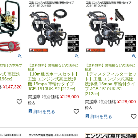
業向けの本格プ
【送料無料】業機械などの洗浄に
【送料無料】業機械などの洗浄に
最適！
最適！
ン式 高圧洗
【10m延長ホースセット】
【ディスクフィルターセッ
96cc]
工進 エンジン式高圧洗浄
ト】工進 エンジン式高圧
機 15mpa 車輪付タイプ
洗浄機 15mpa 車輪付タイ
格
¥
147,320
JCE-1510UK-S2 [212cc]
プ JCE-1510UK-S1
[212cc]
買援隊 特別価格
¥
128,000
買援隊 特別価格
¥
128,000
税込
税込
詳細を見る
詳細を見る