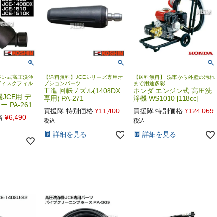
ジン式高圧洗浄
【送料無料】JCEシリーズ専用オ
【送料無料】 洗車から外壁の汚れ
ディスクフィル
プションパーツ
まで用途多彩
工進 回転ノズル(1408DX
ホンダ エンジン式 高圧洗
JCE用 デ
専用) PA-271
浄機 WS1010 [118cc]
 PA-261
買援隊 特別価格
¥
11,400
買援隊 特別価格
¥
124,069
格
¥
6,490
税込
税込
詳細を見る
詳細を見る