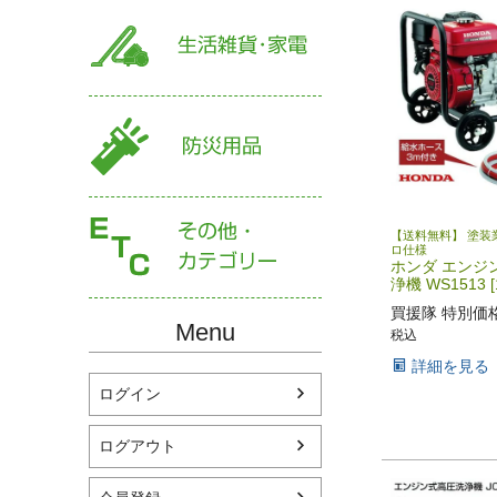
【送料無料】 塗装
ロ仕様
ホンダ エンジ
浄機 WS1513 [1
買援隊 特別価
Menu
税込
詳細を見る
ログイン
ログアウト