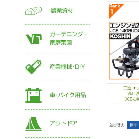
工進 エ
高圧
JCE-14
並び替え
標準