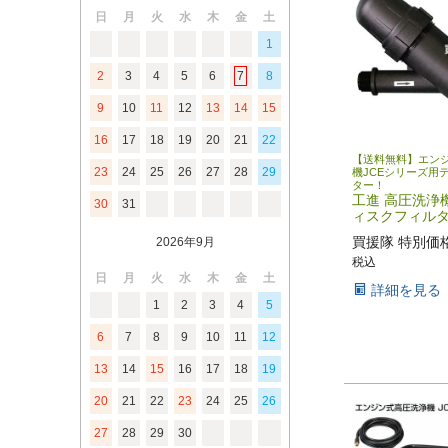
日
月
火
水
木
金
土
1
2
3
4
5
6
7
8
9
10
11
12
13
14
15
16
17
18
19
20
21
22
【送料無料】エン
23
24
25
26
27
28
29
機JCEシリーズ用
ター！
工進 高圧洗浄機
30
31
ィスクフィルター
買援隊 特別価
2026年9月
税込
日
月
火
水
木
金
土
詳細を見る
1
2
3
4
5
6
7
8
9
10
11
12
13
14
15
16
17
18
19
20
21
22
23
24
25
26
27
28
29
30