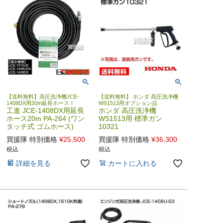
【送料無料】高圧洗浄機JCE-
【送料無料】 ホンダ 高圧洗浄機
1408DX用20m延長ホース！
WS1513用オプション品
工進 JCE-1408DX用延長
ホンダ 高圧洗浄機
ホース20m PA-264 (ワン
WS1513用 標準ガン
タッチ式 ゴムホース)
10321
買援隊 特別価格
¥
25,500
買援隊 特別価格
¥
36,300
税込
税込
詳細を見る
カートに入れる