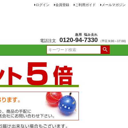
ログイン
会員登録
ご利用ガイド
メールマガジン
急用
悩み去れ
0120-
94
-
7330
電話注文
（平日 9:00～17:00)