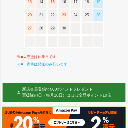
13
14
15
16
17
18
19
20
21
22
23
24
25
26
27
28
29
30
※■←赤塗は休業日です
※■←青塗は発送のみ行います
新規会員登録で500ポイントプレゼント
買援隊の日（毎月10日）はほぼ全品ポイント10倍