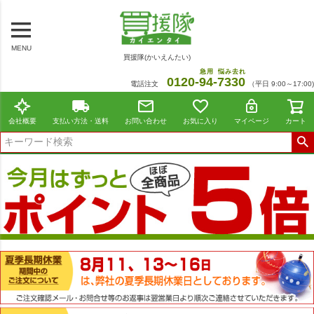
MENU
買援隊(かいえんたい)
急用
悩み去れ
0120-
94
-
7330
電話注文
（平日 9:00～17:00)
会社概要
支払い方法・送料
お問い合わせ
お気に入り
マイページ
カート