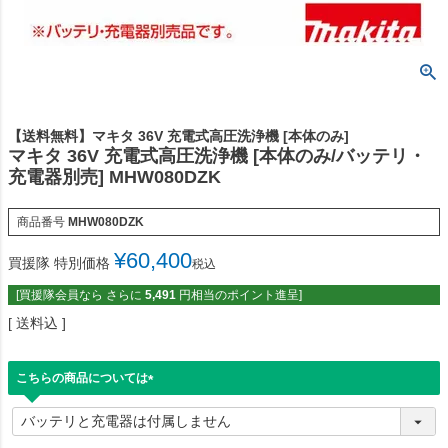
【送料無料】マキタ 36V 充電式高圧洗浄機 [本体のみ]
マキタ 36V 充電式高圧洗浄機 [本体のみ/バッテリ・
充電器別売] MHW080DZK
商品番号
MHW080DZK
¥
60,400
買援隊 特別価格
税込
[買援隊会員なら さらに
5,491
円相当のポイント進呈]
送料込
こちらの商品については
(
必
須