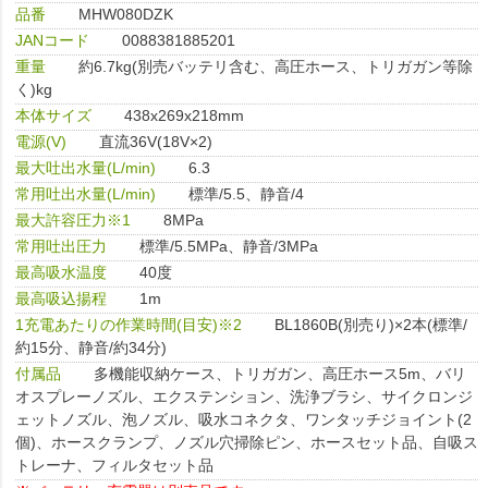
品番
MHW080DZK
JANコード
0088381885201
重量
約6.7kg(別売バッテリ含む、高圧ホース、トリガガン等除
く)kg
本体サイズ
438x269x218mm
電源(V)
直流36V(18V×2)
最大吐出水量(L/min)
6.3
常用吐出水量(L/min)
標準/5.5、静音/4
最大許容圧力※1
8MPa
常用吐出圧力
標準/5.5MPa、静音/3MPa
最高吸水温度
40度
最高吸込揚程
1m
1充電あたりの作業時間(目安)※2
BL1860B(別売り)×2本(標準/
約15分、静音/約34分)
付属品
多機能収納ケース、トリガガン、高圧ホース5m、バリ
オスプレーノズル、エクステンション、洗浄ブラシ、サイクロンジ
ェットノズル、泡ノズル、吸水コネクタ、ワンタッチジョイント(2
個)、ホースクランプ、ノズル穴掃除ピン、ホースセット品、自吸ス
トレーナ、フィルタセット品