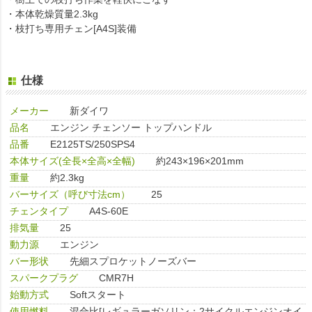
・本体乾燥質量2.3kg
・枝打ち専用チェン[A4S]装備
仕様
メーカー
新ダイワ
品名
エンジン チェンソー トップハンドル
品番
E2125TS/250SPS4
本体サイズ(全長×全高×全幅)
約243×196×201mm
重量
約2.3kg
バーサイズ（呼び寸法cm）
25
チェンタイプ
A4S-60E
排気量
25
動力源
エンジン
バー形状
先細スプロケットノーズバー
スパークプラグ
CMR7H
始動方式
Softスタート
使用燃料
混合比[レギュラーガソリン：2サイクルエンジンオイ