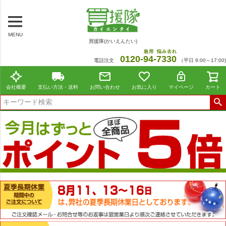
MENU
買援隊(かいえんたい)
急用
悩み去れ
0120-
94
-
7330
電話注文
（平日 9:00～17:00)
会社概要
支払い方法・送料
お問い合わせ
お気に入り
マイページ
カート