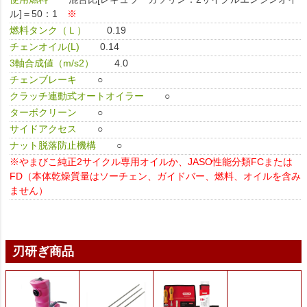
ル]＝50：1
※
燃料タンク（Ｌ）
0.19
チェンオイル(L)
0.14
3軸合成値（m/s2）
4.0
チェンブレーキ
○
クラッチ連動式オートオイラー
○
ターボクリーン
○
サイドアクセス
○
ナット脱落防止機構
○
※やまびこ純正2サイクル専用オイルか、JASO性能分類FCまたは
FD（本体乾燥質量はソーチェン、ガイドバー、燃料、オイルを含み
ません）