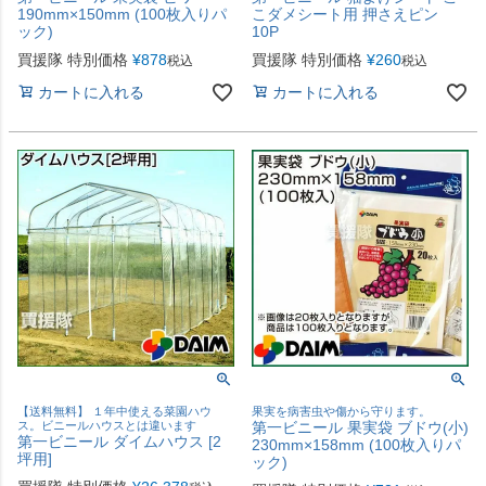
190mm×150mm (100枚入りパ
こダメシート用 押さえピン
ック)
10P
買援隊 特別価格
¥
878
買援隊 特別価格
¥
260
税込
税込
カートに入れる
カートに入れる
【送料無料】 １年中使える菜園ハウ
果実を病害虫や傷から守ります。
ス。ビニールハウスとは違います
第一ビニール 果実袋 ブドウ(小)
第一ビニール ダイムハウス [2
230mm×158mm (100枚入りパ
坪用]
ック)