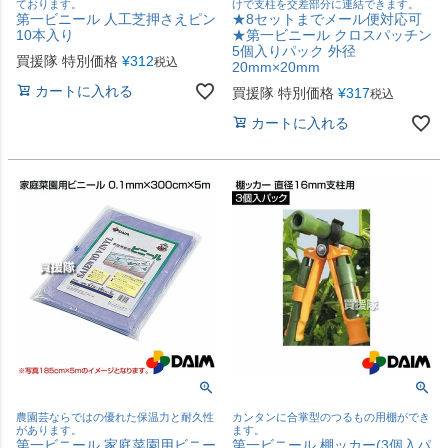
ております。
けで支柱を交差部分に連結できます。
第一ビニール 人工芝押さえピン
★8セットまでメール便対応可
10本入り
★第一ビニール クロスパッチン
5個入りパック 外径
買援隊 特別価格
¥
312
税込
20mm×20mm
カートに入れる
買援隊 特別価格
¥
317
税込
カートに入れる
農園芸ならではの優れた保温力と耐久性
カンタンに合掌型のつるもの用棚ができ
があります。
ます。
第一ビニール 家庭菜園用ビニー
第一ビニール 棚ッカー(3個入パ