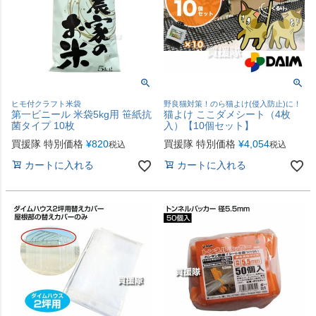
ヒモ付クラフト米袋
野良猫対策！のら猫よけ(侵入防止)に！
第一ビニール 米袋5kg用 笹紙抗
猫よけ ここダメシート（4枚
菌タイプ 10枚
入）【10個セット】
買援隊 特別価格
¥
820
買援隊 特別価格
¥
4,054
税込
税込
カートに入れる
カートに入れる