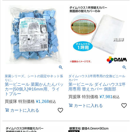
菜園シリーズ。シートの固定やネット張
ダイムハウス1坪用専用の交換ビニール
りに。
カバー
第一ビニール 菜園かんたんパッ
第一ビニール ダイムハウス1坪
カー[50個入]Φ16mm用、ライ
用専用 替えカバー 側面部
トブルー
買援隊 特別価格
¥
7,981
税込
買援隊 特別価格
¥
1,268
税込
カートに入れる
カートに入れる