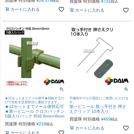
買援隊 特別価格
¥
26,378
税込
買援隊 特別価格
¥
731
税込
カートに入れる
カートに入れる
★12セットまでメール便可★回転するだ
不織布やマルチ固定にご使用いただけま
けで支柱を交差部分に連結できます。
す。
★12セットまでメール便対応可
第一ビニール 取っ手付き 押さ
★第一ビニール クロスパッチン
えクリップ 10本入り
5個入りパック 外径 8mm×8mm
買援隊 特別価格
¥
459
税込
買援隊 特別価格
¥
218
税込
カートに入れる
カートに入れる