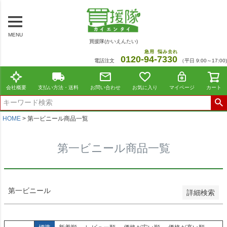
～
商品番号/JANコード
MENU
買援隊(かいえんたい)
在庫なし商品
急用
悩み去れ
0120-
94
-
7330
電話注文
（平日 9:00～17:00)
在庫なし商品を表示しない
並び順
会社概要
支払い方法・送料
お問い合わせ
お気に入り
マイページ
カート
標準
新着順
価格が安い順
HOME
第一ビニール商品一覧
価格が高い順
レビュー順
第一ビニール商品一覧
おすすめ順
検索
第一ビニール
詳細検索