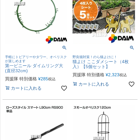
手軽にトピアリーやタワー、オベリスク
野良猫対策！のら猫よけに！
が楽しめます
猫よけ ここダメシート（4枚
第一ビニール ダイムリング大
入）【5個セット】
(直径32cm)
買援隊 特別価格
¥
2,323
税込
買援隊 特別価格
¥
285
税込
カートに入れる
カートに入れる