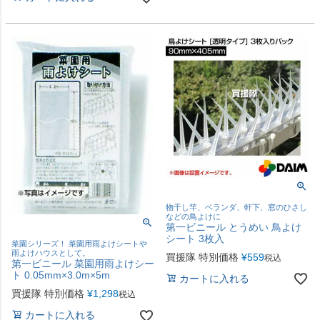
物干し竿、ベランダ、軒下、窓のひさし
などの鳥よけに
第一ビニール とうめい 鳥よけ
シート 3枚入
菜園シリーズ！ 菜園用雨よけシートや
雨よけハウスとして。
買援隊 特別価格
¥
559
税込
第一ビニール 菜園用雨よけシー
ト 0.05mm×3.0m×5m
カートに入れる
買援隊 特別価格
¥
1,298
税込
カートに入れる