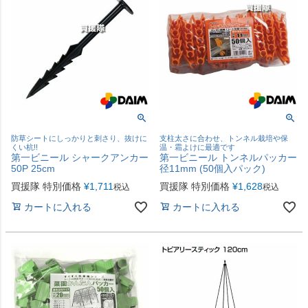
防草シートにしっかりと刺さり、抜けに
支柱太さに合わせ、トンネル栽培や保
くい杭!!
温・霜よけに最適です
第一ビニール シャークアンカー
第一ビニール トンネルパッカー
50P 25cm
径11mm (50個入パック)
買援隊 特別価格
¥
1,711
買援隊 特別価格
¥
1,628
税込
税込
カートに入れる
カートに入れる