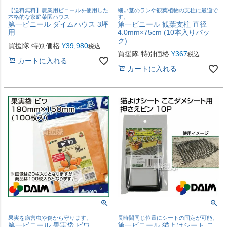
【送料無料】農業用ビニールを使用した
細い茎のランや観葉植物の支柱に最適で
本格的な家庭菜園ハウス
す。
第一ビニール ダイムハウス 3坪
第一ビニール 観葉支柱 直径
用
4.0mm×75cm (10本入りパッ
ク)
買援隊 特別価格
¥
39,980
税込
買援隊 特別価格
¥
367
税込
カートに入れる
カートに入れる
果実を病害虫や傷から守ります。
長時間同じ位置にシートの固定が可能。
第一ビニール 果実袋 ビワ
第一ビニール 猫よけシート こ