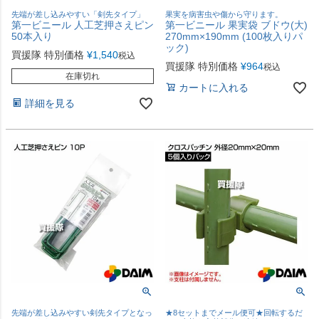
先端が差し込みやすい「剣先タイプ」
果実を病害虫や傷から守ります。
第一ビニール 人工芝押さえピン
第一ビニール 果実袋 ブドウ(大)
50本入り
270mm×190mm (100枚入りパ
ック)
買援隊 特別価格
¥
1,540
税込
買援隊 特別価格
¥
964
税込
在庫切れ
カートに入れる
詳細を見る
先端が差し込みやすい剣先タイプとなっ
★8セットまでメール便可★回転するだ