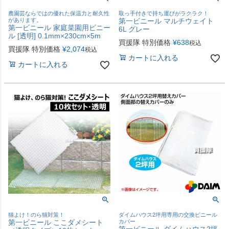
農園芸ならではの優れた保温力と耐久性
取っ手付きで持ち運びがラクラク！
があります。
第一ビニール マルチウェイト
第一ビニール 家庭菜園用ビニー
6L グレー
ル [透明] 0.1mm×230cm×5m
買援隊 特別価格
¥
638
税込
買援隊 特別価格
¥
2,074
税込
カートに入れる
カートに入れる
猫よけ！のら猫対策！
ダイムハウス2坪用専用の交換ビニール
第一ビニール ここダメシート
カバー