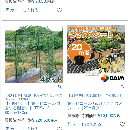
買援隊 特別価格
¥
8,300
税込
カートに入れる
【送料無料】地這い栽培ができない時の
【送料無料】野良猫対策！のら猫よけ
省スペース栽培に。
に！
【4個セット】第一ビニール 菜
第一ビニール 猫よけ ここダメ
園つる棚セット TDS-1.8
シート（20m巻き）
80cm×180cm
買援隊 特別価格
¥
10,800
税込
買援隊 特別価格
¥
20,500
税込
カートに入れる
カートに入れる