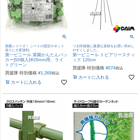
菜園シリーズ！ シートの固定やネット
つる性植物に最適な資材をお買い求めし
張りに大変便利。
やすくしました。
第一ビニール 菜園かんたんパッ
第一ビニール トピアリースティ
カー[50個入]Φ20mm用、ライ
ック 120cm
トグリーン
買援隊 特別価格
¥
574
税込
買援隊 特別価格
¥
1,268
税込
カートに入れる
カートに入れる