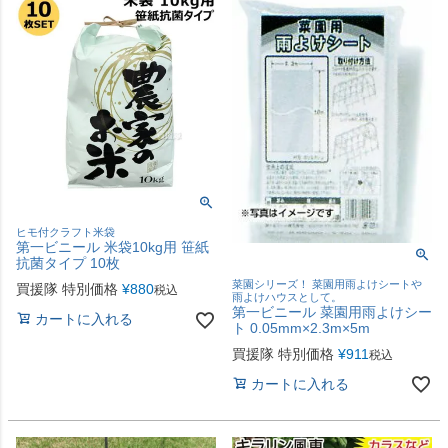
ヒモ付クラフト米袋
第一ビニール 米袋10kg用 笹紙
抗菌タイプ 10枚
菜園シリーズ！ 菜園用雨よけシートや
買援隊 特別価格
¥
880
税込
雨よけハウスとして。
第一ビニール 菜園用雨よけシー
カートに入れる
ト 0.05mm×2.3m×5m
買援隊 特別価格
¥
911
税込
カートに入れる