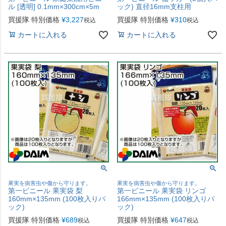
ル [透明] 0.1mm×300cm×5m
ック) 直径16mm支柱用
買援隊 特別価格
¥
3,227
買援隊 特別価格
¥
310
税込
税込
カートに入れる
カートに入れる
果実を病害虫や傷から守ります。
果実を病害虫や傷から守ります。
第一ビニール 果実袋 梨
第一ビニール 果実袋 リンゴ
160mm×135mm (100枚入りパ
166mm×135mm (100枚入りパ
ック)
ック)
買援隊 特別価格
¥
689
買援隊 特別価格
¥
647
税込
税込