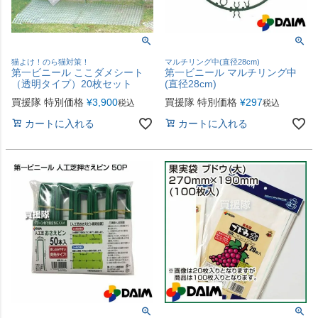
猫よけ！のら猫対策！
マルチリング中(直径28cm)
第一ビニール ここダメシート
第一ビニール マルチリング中
（透明タイプ）20枚セット
(直径28cm)
買援隊 特別価格
¥
3,900
買援隊 特別価格
¥
297
税込
税込
カートに入れる
カートに入れる