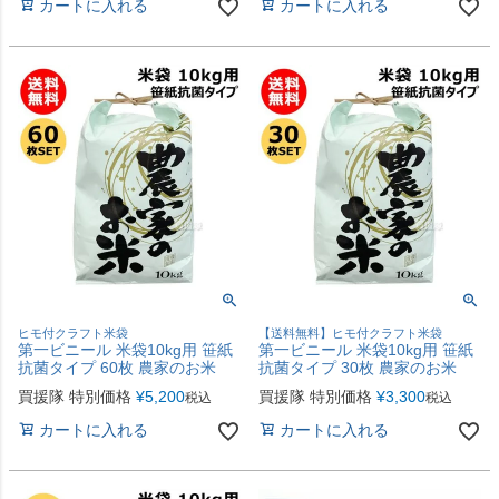
カートに入れる
カートに入れる
ヒモ付クラフト米袋
【送料無料】ヒモ付クラフト米袋
第一ビニール 米袋10kg用 笹紙
第一ビニール 米袋10kg用 笹紙
抗菌タイプ 60枚 農家のお米
抗菌タイプ 30枚 農家のお米
買援隊 特別価格
¥
5,200
買援隊 特別価格
¥
3,300
税込
税込
カートに入れる
カートに入れる