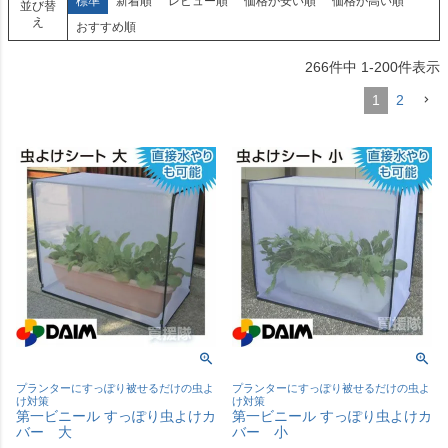
標準
新着順
レビュー順
価格が安い順
価格が高い順
並び替
え
おすすめ順
266
件中
1
-
200
件表示
1
2
プランターにすっぽり被せるだけの虫よ
プランターにすっぽり被せるだけの虫よ
け対策
け対策
第一ビニール すっぽり虫よけカ
第一ビニール すっぽり虫よけカ
バー 大
バー 小