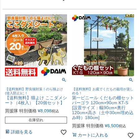
【送料無料】野良猫対策！のら猫よけ
【送料無料】お庭でくだもの栽培が楽し
(侵入防止)に！
める！
【送料無料】猫よけ ここダメシ
第一ビニール くだもの棚セット
ート（4枚入）【20個セット】
パーゴラ 120cm×90cm KT-S
[設置サイズ：幅90cm×奥行
買援隊 特別価格
¥
8,098
税込
120cm×高さ（土中30cm埋め込
み時）180cm]
在庫切れ
買援隊 特別価格
¥
6,500
税込
詳細を見る
カートに入れる