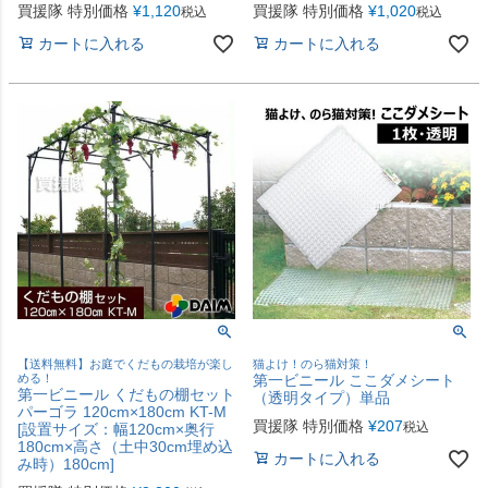
買援隊 特別価格
¥
1,120
買援隊 特別価格
¥
1,020
税込
税込
カートに入れる
カートに入れる
【送料無料】お庭でくだもの栽培が楽し
猫よけ！のら猫対策！
める！
第一ビニール ここダメシート
第一ビニール くだもの棚セット
（透明タイプ）単品
パーゴラ 120cm×180cm KT-M
買援隊 特別価格
¥
207
税込
[設置サイズ：幅120cm×奥行
180cm×高さ（土中30cm埋め込
カートに入れる
み時）180cm]