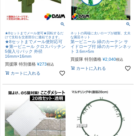
★8セットまでメール便可★回転するだ
ネットの両端に太いロープが縫製、丈夫
けで支柱を交差部分に連結できます。
な園芸ネット
★8セットまでメール便対応可
第一ビニール 緑のカーテン サ
★第一ビニール クロスパッチン
イドロープ付 緑のカーテンネッ
5個入りパック 外径
ト 3.6m×5m
16mm×16mm
買援隊 特別価格
¥
2,040
税込
買援隊 特別価格
¥
273
税込
カートに入れる
カートに入れる