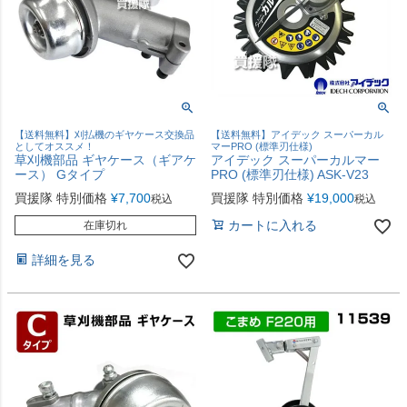
【送料無料】刈払機のギヤケース交換品
【送料無料】アイデック スーパーカル
としてオススメ！
マーPRO (標準刃仕様)
草刈機部品 ギヤケース（ギアケ
アイデック スーパーカルマー
ース） Gタイプ
PRO (標準刃仕様) ASK-V23
買援隊 特別価格
¥
7,700
買援隊 特別価格
¥
19,000
税込
税込
カートに入れる
在庫切れ
詳細を見る