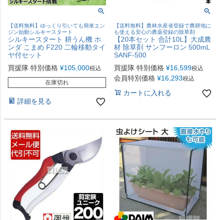
【送料無料】ゆっくり引いても簡単エン
【送料無料】農林水産省登録で農耕地に
ジン始動シルキースタート
も使える安心の農薬登録の除草剤
シルキースタート 耕うん機 ホ
【20本セット 合計10L】大成農
ンダ こまめ F220 二輪移動タイ
材 除草剤 サンフーロン 500mL
ヤ付セット
SANF-500
買援隊 特別価格
¥
105,000
買援隊 特別価格
¥
16,599
税込
税込
会員特別価格
¥
16,293
税込
在庫切れ
カートに入れる
詳細を見る