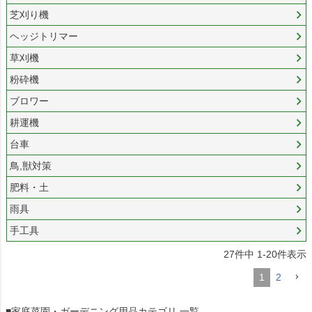
芝刈り機
ヘッジトリマー
草刈機
粉砕機
ブロワー
耕運機
台車
鳥,獣対策
肥料・土
雨具
手工具
27
件中
1
-
20
件表示
1
2
■家庭菜園・ガーデニング用品カテゴリ 一覧