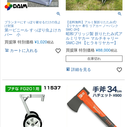
プランターにすっぽり被せるだけの虫よ
【送料無料】アルミ製折りたたみ式!
け対策
【リヤカー 牽引 リアカー ノーパンク
第一ビニール すっぽり虫よけカ
SMC-2H】
昭和ブリッジ製 折りたたみ式ア
バー 小
ルミリヤカー マルチキャリー
買援隊 特別価格
¥
1,020
税込
SMC-2H 【ヒラキリヤカー】
買援隊 特別価格
¥
88,000
カートに入れる
税込
在庫切れ
詳細を見る