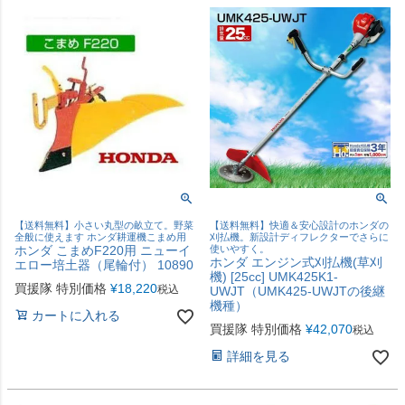
【送料無料】小さい丸型の畝立て。野菜
【送料無料】快適＆安心設計のホンダの
全般に使えます ホンダ耕運機こまめ用
刈払機。新設計ディフレクターでさらに
ホンダ こまめF220用 ニューイ
使いやすく。
ホンダ エンジン式刈払機(草刈
エロー培土器（尾輪付） 10890
機) [25cc] UMK425K1-
買援隊 特別価格
¥
18,220
税込
UWJT（UMK425-UWJTの後継
機種）
カートに入れる
買援隊 特別価格
¥
42,070
税込
詳細を見る