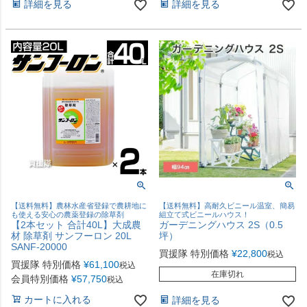
詳細を見る
詳細を見る
【送料無料】農林水産省登録で農耕地に
【送料無料】高耐久ビニール温室、簡易
も使える安心の農薬登録の除草剤
組立て式ビニールハウス！
【2本セット 合計40L】大成農
ガーデニングハウス 2S（0.5
材 除草剤 サンフーロン 20L
坪）
SANF-20000
買援隊 特別価格
¥
22,800
税込
買援隊 特別価格
¥
61,100
税込
在庫切れ
会員特別価格
¥
57,750
税込
カートに入れる
詳細を見る