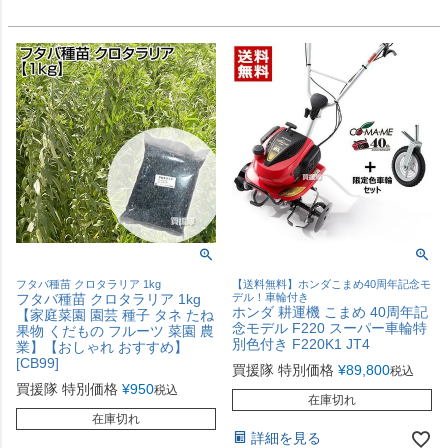
フタバ種苗 クロタラリア 1kg
【送料無料】ホンダこまめ40周年記念モ
フタバ種苗 クロタラリア 1kg
デル！車輪付き
ホンダ 耕運機 こまめ 40周年記
【家庭菜園 園芸 種子 タネ たね
念モデル F220 スーパー車輪特
果物 くだもの フルーツ 菜園 農
別色付き F220K1 JT4
業】【おしゃれ おすすめ】
[CB99]
買援隊 特別価格
¥
89,800
税込
買援隊 特別価格
¥
950
税込
在庫切れ
在庫切れ
詳細を見る