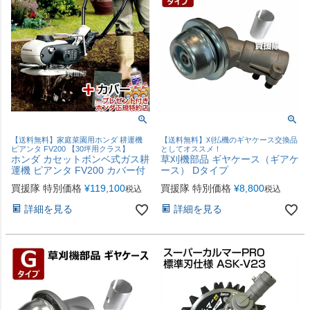
【送料無料】家庭菜園用ホンダ 耕運機
【送料無料】刈払機のギヤケース交換品
ピアンタ FV200 【30坪用クラス】
としてオススメ！
ホンダ カセットボンベ式ガス耕
草刈機部品 ギヤケース（ギアケ
運機 ピアンタ FV200 カバー付
ース） Dタイプ
買援隊 特別価格
¥
119,100
買援隊 特別価格
¥
8,800
税込
税込
詳細を見る
詳細を見る