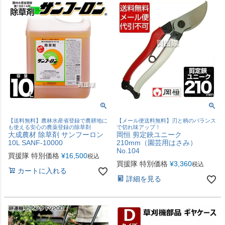
【送料無料】農林水産省登録で農耕地に
【メール便送料無料】刃と柄のバランス
も使える安心の農薬登録の除草剤
で切れ味アップ！
大成農材 除草剤 サンフーロン
岡恒 剪定鋏ユニーク
10L SANF-10000
210mm（園芸用はさみ）
No.104
買援隊 特別価格
¥
16,500
税込
買援隊 特別価格
¥
3,360
税込
カートに入れる
詳細を見る