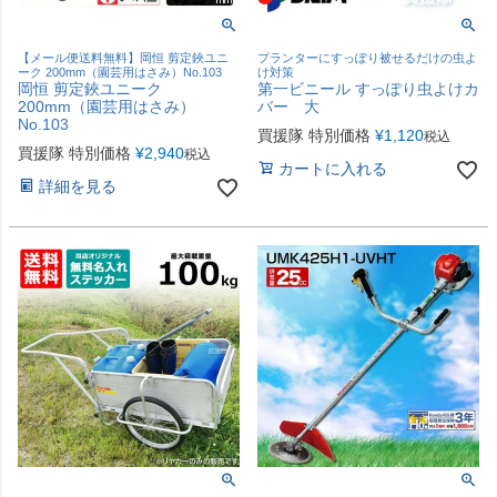
【メール便送料無料】岡恒 剪定鋏ユニ
プランターにすっぽり被せるだけの虫よ
ーク 200mm（園芸用はさみ）No.103
け対策
岡恒 剪定鋏ユニーク
第一ビニール すっぽり虫よけカ
200mm（園芸用はさみ）
バー 大
No.103
買援隊 特別価格
¥
1,120
税込
買援隊 特別価格
¥
2,940
税込
カートに入れる
詳細を見る