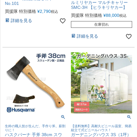
ルミリヤカー マルチキャリー
No.101
SMC-3H 【ヒラキリヤカー】
買援隊 特別価格
¥
2,790
税込
買援隊 特別価格
¥
88,000
税込
詳細を見る
在庫切れ
詳細を見る
生粋の職人技が生んだ、手作り斧。薪割
【送料無料】高耐久ビニール温室、簡易
りに！
組立て式ビニールハウス！
ハスクバーナ 手斧 38cm スウ
ガーデニングハウス 3S（1坪）