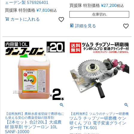
ェーデン製 576926401
買援隊 特別価格
¥
27,200
税込
買援隊 特別価格
¥
7,810
税込
在庫切れ
カートに入れる
詳細を見る
【送料無料】農林水産省登録で農耕地に
【送料無料】ツムラのチップソー研磨機
も使える安心の農薬登録の除草剤
ツムラ チップソー研磨機 ケン
【2本セット 合計20L】大成農
研くん プロ 電子変速グライン
材 除草剤 サンフーロン 10L
ダー付 TK-501
SANF-10000