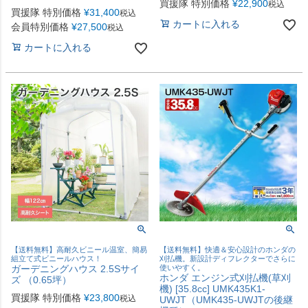
買援隊 特別価格
¥
22,900
税込
買援隊 特別価格
¥
31,400
税込
カートに入れる
会員特別価格
¥
27,500
税込
カートに入れる
【送料無料】高耐久ビニール温室、簡易
【送料無料】快適＆安心設計のホンダの
組立て式ビニールハウス！
刈払機。新設計ディフレクターでさらに
ガーデニングハウス 2.5Sサイ
使いやすく。
ホンダ エンジン式刈払機(草刈
ズ （0.65坪）
機) [35.8cc] UMK435K1-
買援隊 特別価格
¥
23,800
税込
UWJT（UMK435-UWJTの後継