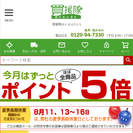
MENU
買援隊(かいえんたい)
急用
悩み去れ
0120-
94
-
7330
電話注文
（平日 9:00～17:00)
会社概要
支払い方法・送料
お問い合わせ
お気に入り
マイページ
カート