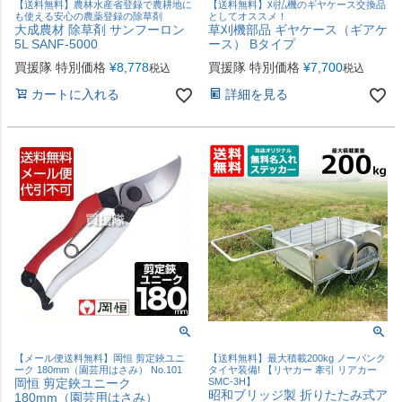
【送料無料】農林水産省登録で農耕地に
【送料無料】刈払機のギヤケース交換品
も使える安心の農薬登録の除草剤
としてオススメ！
大成農材 除草剤 サンフーロン
草刈機部品 ギヤケース（ギアケ
5L SANF-5000
ース） Bタイプ
買援隊 特別価格
¥
8,778
買援隊 特別価格
¥
7,700
税込
税込
カートに入れる
詳細を見る
【メール便送料無料】岡恒 剪定鋏ユニ
【送料無料】最大積載200kg ノーパンク
ーク 180mm（園芸用はさみ） No.101
タイヤ装備! 【リヤカー 牽引 リアカー
岡恒 剪定鋏ユニーク
SMC-3H】
昭和ブリッジ製 折りたたみ式ア
180mm（園芸用はさみ）