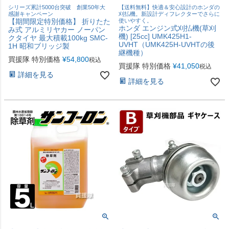
シリーズ累計5000台突破 創業50年大
【送料無料】快適＆安心設計のホンダの
感謝キャンペーン
刈払機。新設計ディフレクターでさらに
【期間限定特別価格】 折りたた
使いやすく。
ホンダ エンジン式刈払機(草刈
み式 アルミリヤカー ノーパン
機) [25cc] UMK425H1-
クタイヤ 最大積載100kg SMC-
UVHT（UMK425H-UVHTの後
1H 昭和ブリッジ製
継機種）
買援隊 特別価格
¥
54,800
税込
買援隊 特別価格
¥
41,050
税込
詳細を見る
詳細を見る