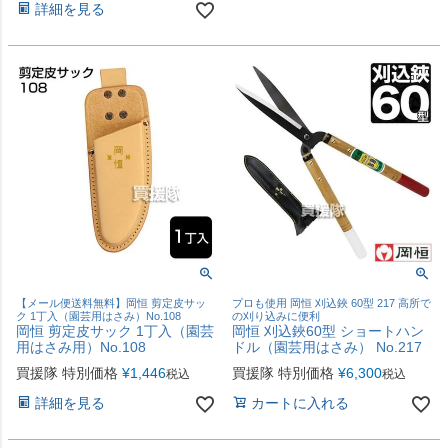
詳細を見る
【メール便送料無料】岡恒 剪定皮サッ
プロも使用 岡恒 刈込鋏 60型 217 高所で
ク 1丁入（園芸用はさみ）No.108
の刈り込みに便利
岡恒 剪定皮サック 1丁入（園芸
岡恒 刈込鋏60型 ショートハン
用はさみ用）No.108
ドル（園芸用はさみ） No.217
買援隊 特別価格
¥
1,446
買援隊 特別価格
¥
6,300
税込
税込
詳細を見る
カートに入れる