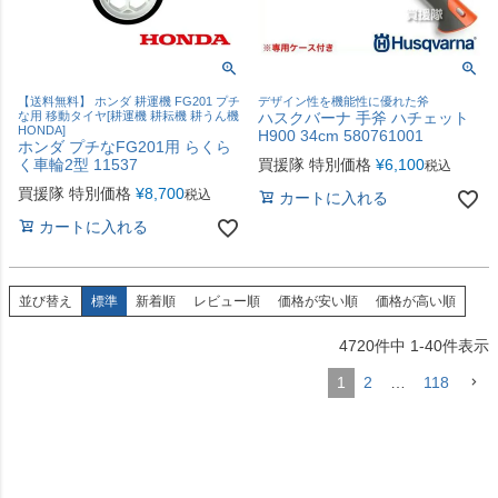
【送料無料】 ホンダ 耕運機 FG201 プチ
デザイン性を機能性に優れた斧
な用 移動タイヤ[耕運機 耕耘機 耕うん機
ハスクバーナ 手斧 ハチェット
HONDA]
H900 34cm 580761001
ホンダ プチなFG201用 らくら
く車輪2型 11537
買援隊 特別価格
¥
6,100
税込
買援隊 特別価格
¥
8,700
税込
カートに入れる
カートに入れる
並び替え
標準
新着順
レビュー順
価格が安い順
価格が高い順
4720
件中
1
-
40
件表示
1
2
…
118