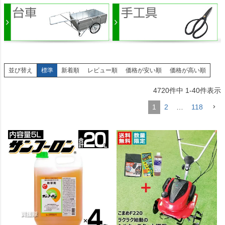
並び替え
標準
新着順
レビュー順
価格が安い順
価格が高い順
4720
件中
1
-
40
件表示
1
2
…
118