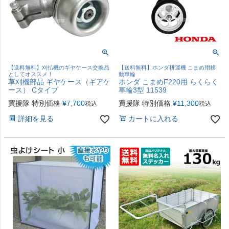
【送料無料】刈払機のギヤケース交換品
【送料無料】ホンダ耕運機 こまめ用移
としてオススメ！
動車輪
草刈機部品 ギヤケース（ギアケ
ホンダ こまめF220用 らくらく
ース） Cタイプ
車輪3型 11539
買援隊 特別価格
¥
7,700
買援隊 特別価格
¥
11,300
税込
税込
詳細を見る
カートに入れる