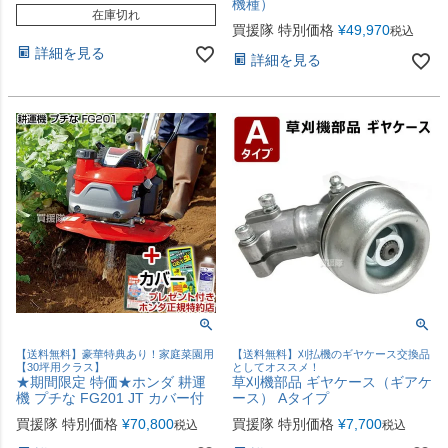
機種）
在庫切れ
買援隊 特別価格
¥
49,970
税込
詳細を見る
詳細を見る
【送料無料】豪華特典あり！家庭菜園用
【送料無料】刈払機のギヤケース交換品
【30坪用クラス】
としてオススメ！
★期間限定 特価★ホンダ 耕運
草刈機部品 ギヤケース（ギアケ
機 プチな FG201 JT カバー付
ース） Aタイプ
買援隊 特別価格
¥
70,800
買援隊 特別価格
¥
7,700
税込
税込