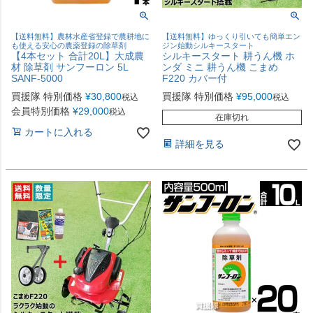
【送料無料】農林水産省登録で農耕地に
【送料無料】ゆっくり引いても簡単エン
も使える安心の農薬登録の除草剤
ジン始動シルキースタート
【4本セット 合計20L】大成農
シルキースタート 耕うん機 ホ
材 除草剤 サンフーロン 5L
ンダ ミニ 耕うん機 こまめ
SANF-5000
F220 カバー付
買援隊 特別価格
¥
30,800
買援隊 特別価格
¥
95,000
税込
税込
会員特別価格
¥
29,000
税込
在庫切れ
カートに入れる
詳細を見る