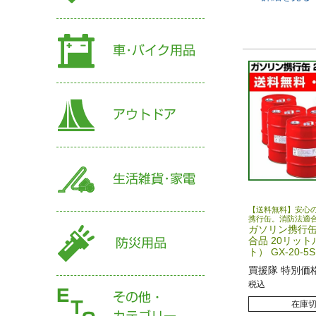
【送料無料】安心
携行缶。消防法適
ガソリン携行缶
合品 20リット
ト） GX-20-5S
買援隊 特別価
税込
在庫