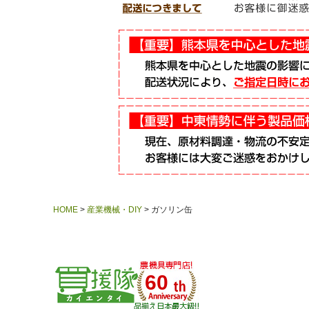
HOME
産業機械・DIY
ガソリン缶
60