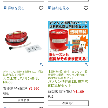
詳細を見る
詳細を見る
ガソリンの携行（携帯）に。消防
【送料無料】燃料（ガソリン）長
法適合品（少量用）
期保管に最適！ガソリン携行缶・
大自工業 ガソリン缶 3L
燃料劣化防止剤セット
ガソリン携行缶12L 燃料劣
FK-03
化防止剤セット
買援隊 特別価格
¥
2,860
買援隊 特別価格
¥
4,169
税込
税込
在庫切れ
在庫切れ