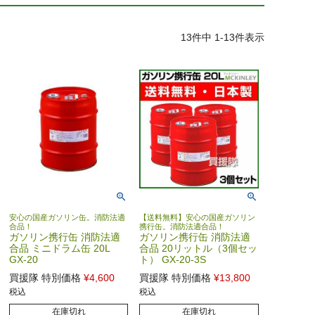
13
件中
1
-
13
件表示
安心の国産ガソリン缶。消防法適
【送料無料】安心の国産ガソリン
合品！
携行缶。消防法適合品！
ガソリン携行缶 消防法適
ガソリン携行缶 消防法適
合品 ミニドラム缶 20L
合品 20リットル（3個セッ
GX-20
ト） GX-20-3S
買援隊 特別価格
¥
4,600
買援隊 特別価格
¥
13,800
税込
税込
在庫切れ
在庫切れ