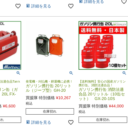
詳細を見る
詳細を見る
法適合品Tanｋ
発電機・刈払機・耕運機に必携！
【送料無料】安心の国産ガソリン
ガソリン携行缶 20リット
携行缶。消防法適合品！
リン缶（ガ
ガソリン携行缶 消防法適
ル（ジープ型）GH-20
0L FX-
合品 20リットル（10缶セ
買援隊 特別価格
¥
10,267
ット） GX-20-10S
税込
格
¥
6,600
買援隊 特別価格
¥
44,000
在庫切れ
税込
切れ
在庫切れ
詳細を見る