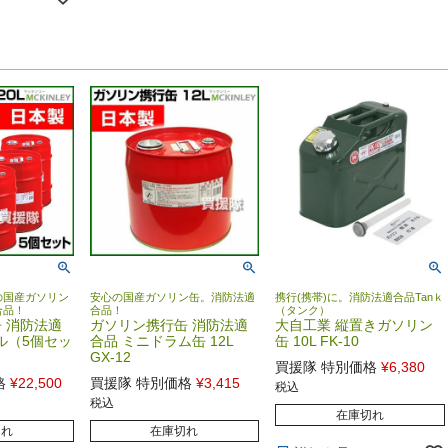
の国産ガソリン
安心の国産ガソリン缶。消防法適
携行(携帯)に。消防法適合品Tanｋ
合品！
合品！
（タンク）
 消防法適
ガソリン携行缶 消防法適
大自工業 縦置きガソリン
ル（5個セッ
合品 ミニドラム缶 12L
缶 10L FK-10
GX-12
買援隊 特別価格
¥
6,380
格
¥
22,500
買援隊 特別価格
¥
3,415
税込
税込
在庫切れ
切れ
在庫切れ