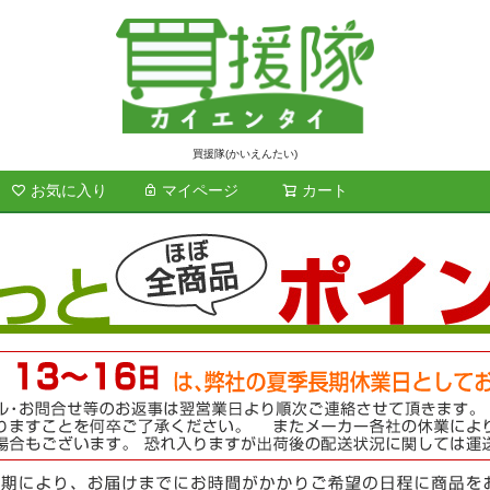
買援隊(かいえんたい)
お気に入り
マイページ
カート
検索