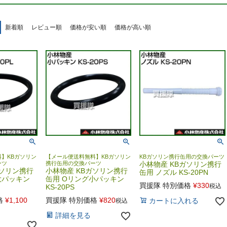
新着順
レビュー順
価格が安い順
価格が高い順
】KBガソリン
【メール便送料無料】KBガソリン
KBガソリン携行缶用の交換パーツ
ーツ
携行缶用の交換パーツ
小林物産 KBガソリン携行
ガソリン携行
小林物産 KBガソリン携行
缶用 ノズル KS-20PN
大パッキン
缶用 Oリング小パッキン
買援隊 特別価格
¥
330
税込
KS-20PS
格
¥
1,100
買援隊 特別価格
¥
820
カートに入れる
税込
詳細を見る