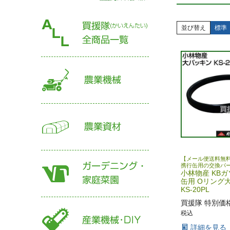
並び替え
標準
【メール便送料無料
携行缶用の交換パ
小林物産 KB
缶用 Oリング
KS-20PL
買援隊 特別価
税込
詳細を見る