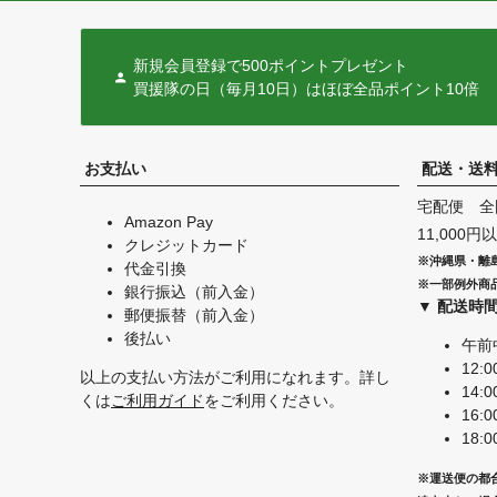
新規会員登録で500ポイントプレゼント
買援隊の日（毎月10日）はほぼ全品ポイント10倍
お支払い
配送・送
宅配便 全
Amazon Pay
11,000
クレジットカード
※沖縄県・離
代金引換
※一部例外商
銀行振込（前入金）
▼ 配送時
郵便振替（前入金）
後払い
午前
12:0
以上の支払い方法がご利用になれます。詳し
14:0
くは
ご利用ガイド
をご利用ください。
16:0
18:0
※運送便の都