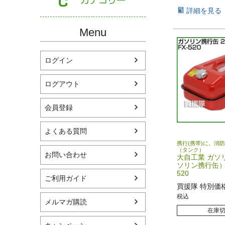
詳細を見る
Menu
ログイン
ログアウト
会員登録
よくある質問
携行(携帯)に。消防
（タンク）
お問い合わせ
大自工業 ガソ
ソリン携行缶） 2
520
ご利用ガイド
買援隊 特別価
税込
メルマガ購読
在庫