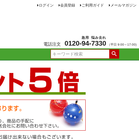
ログイン
会員登録
ご利用ガイド
メールマガジン
急用
悩み去れ
0120-
94
-
7330
電話注文
（平日 9:00～17:00)