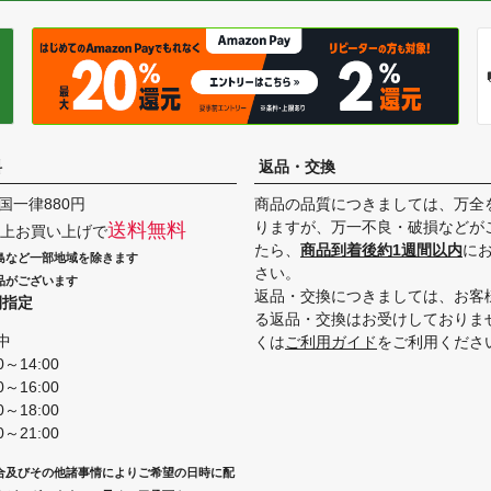
料
返品・交換
国一律880円
商品の品質につきましては、万全
りますが、万一不良・破損などが
送料無料
円以上お買い上げで
たら、
商品到着後約1週間以内
に
島など一部地域を除きます
さい。
品がございます
返品・交換につきましては、お客
間指定
る返品・交換はお受けしておりま
中
くは
ご利用ガイド
をご利用くださ
0～14:00
0～16:00
0～18:00
0～21:00
合及びその他諸事情によりご希望の日時に配