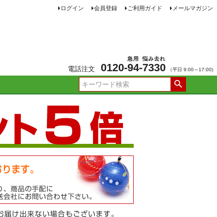
ログイン
会員登録
ご利用ガイド
メールマガジン
急用
悩み去れ
0120-
94
-
7330
電話注文
（平日 9:00～17:00)