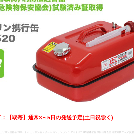
：【取寄】通常3～5日の発送予定(土日祝除く)
l ガソリン携行缶 20リットル ガソリン缶 スチール ガソリン タンク アウトドア UN規格取得 消防法適合品 地震対策グッズ 災害 