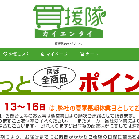
買援隊(かいえんたい)
お気に入り
マイページ
カート
検索