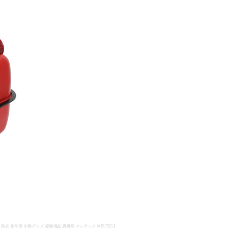
防災 非常用 非難グッズ 避難用品 農機用 メルテック MELTEC】