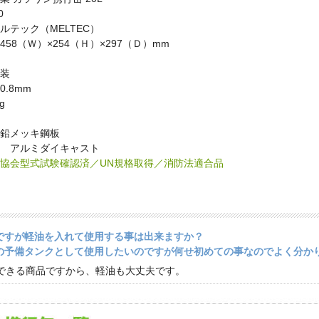
0
ック（MELTEC）
8（Ｗ）×254（Ｈ）×297（Ｄ）mm
装
.8mm
g
メッキ鋼板
アルミダイキャスト
協会型式試験確認済／UN規格取得／消防法適合品
ですが軽油を入れて使用する事は出来ますか？
の予備タンクとして使用したいのですが何せ初めての事なのでよく分か
できる商品ですから、軽油も大丈夫です。