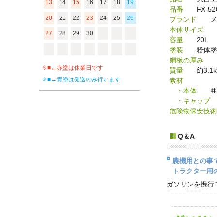
13
14
15
16
17
18
19
品番
FX-52
20
21
22
23
24
25
26
ブランド
メルテ
本体サイズ
45
27
28
29
30
容量
20L
塗装
粉体塗
鋼板の厚み
0
※■←赤塗は休業日です
質量
約3.1k
※■←青塗は発送のみ行います
素材
・本体
亜鉛
・キャップ
危険物保安技術
Q＆A
農機用との事
トラクター用
ガソリンを携行