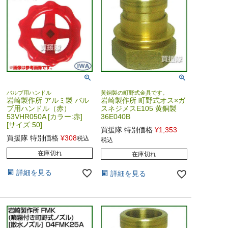
バルブ用ハンドル
黄銅製の町野式金具です。
岩崎製作所 アルミ製 バル
岩崎製作所 町野式オス×ガ
ブ用ハンドル（赤）
スネジメスE105 黄銅製
53VHR050A [カラー:赤]
36E040B
[サイズ:50]
買援隊 特別価格
¥
1,353
買援隊 特別価格
¥
308
税込
税込
在庫切れ
在庫切れ
詳細を見る
詳細を見る