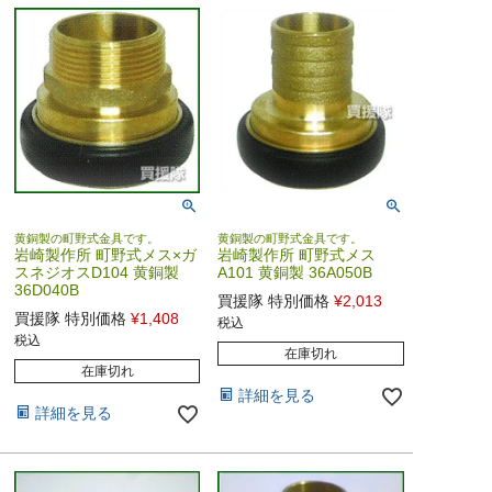
黄銅製の町野式金具です。
黄銅製の町野式金具です。
岩崎製作所 町野式メス×ガ
岩崎製作所 町野式メス
スネジオスD104 黄銅製
A101 黄銅製 36A050B
36D040B
買援隊 特別価格
¥
2,013
買援隊 特別価格
¥
1,408
税込
税込
在庫切れ
在庫切れ
詳細を見る
詳細を見る