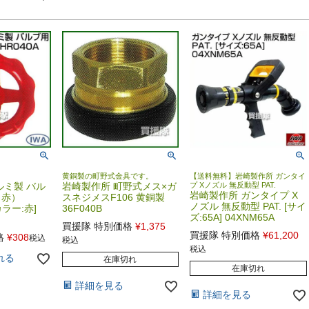
黄銅製の町野式金具です。
【送料無料】岩崎製作所 ガンタイ
ルミ製 バル
岩崎製作所 町野式メス×ガ
プ Xノズル 無反動型 PAT.
岩崎製作所 ガンタイプ X
（赤）
スネジメスF106 黄銅製
ノズル 無反動型 PAT. [サイ
[カラー:赤]
36F040B
ズ:65A] 04XNM65A
買援隊 特別価格
¥
1,375
買援隊 特別価格
¥
61,200
格
¥
308
税込
税込
税込
れる
在庫切れ
在庫切れ
詳細を見る
詳細を見る