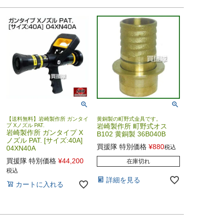
【送料無料】岩崎製作所 ガンタイ
黄銅製の町野式金具です。
プ Xノズル PAT.
岩崎製作所 町野式オス
岩崎製作所 ガンタイプ X
B102 黄銅製 36B040B
ノズル PAT. [サイズ:40A]
買援隊 特別価格
¥
880
税込
04XN40A
買援隊 特別価格
¥
44,200
在庫切れ
税込
詳細を見る
カートに入れる