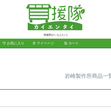
ド
商品番号/
買援隊(かいえんたい)
お気に入り
マイページ
カート
検索
在庫なし商
在庫な
～
並び順
標準
レビュ
岩崎製作所商品一
検索