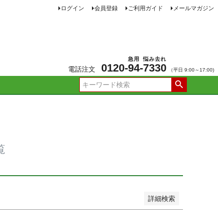
ログイン
会員登録
ご利用ガイド
メールマガジン
JANコード
急用
悩み去れ
0120-
94
-
7330
電話注文
（平日 9:00～17:00)
品
し商品を表示しない
新着順
価格が安い順
価格が高い順
ー順
おすすめ順
覧
詳細検索