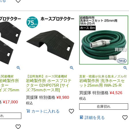
れる
ス関連機材
【送料無料】ホース関連機材
直射・噴霧が出来る散水ノズル付
岩崎製作所
岩崎製作所 ホースプロテ
岩崎製作所 洗浄ホースセ
クター
クター 02HP075R [サイ
ット25mm用 IWA-25-R
サイズ:75mm
ズ:75mmホース用]
買援隊 特別価格
¥
4,526
買援隊 特別価格
¥
8,980
税込
格
¥
17,000
税込
在庫切れ
カートに入れる
切れ
詳細を見る