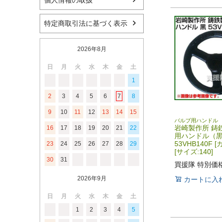
個人情報の取扱
特定商取引法に基づく表示
2026年8月
日
月
火
水
木
金
土
1
2
3
4
5
6
7
8
9
10
11
12
13
14
15
バルブ用ハンドル
岩崎製作所 鋳
16
17
18
19
20
21
22
用ハンドル（
53VHB140F 
23
24
25
26
27
28
29
[サイズ:140]
30
31
買援隊 特別価
2026年9月
カートに入
日
月
火
水
木
金
土
1
2
3
4
5