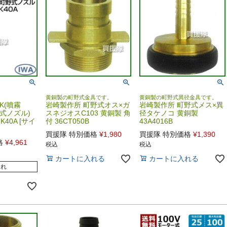
黄銅製の町野式金具です。
黄銅製の町野式異径金具です。
K(噴霧
岩崎製作所 町野式オス×ガ
岩崎製作所 町野式メス×異
野式ノズル)
スネジオスC103 黄銅製 角
径タケノコ 黄銅製
K40A [サイ
付 36CT050B
43A4016B
買援隊 特別価格
¥
1,980
買援隊 特別価格
¥
1,390
格
¥
4,961
税込
税込
カートに入れる
カートに入れる
切れ