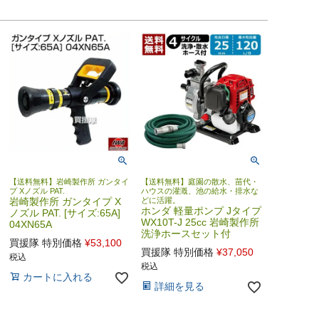
【送料無料】岩崎製作所 ガンタイ
【送料無料】庭園の散水、苗代・
プ Xノズル PAT.
ハウスの灌漑、池の給水・排水な
岩崎製作所 ガンタイプ X
どに活躍。
ホンダ 軽量ポンプ Jタイプ
ノズル PAT. [サイズ:65A]
WX10T-J 25cc 岩崎製作所
04XN65A
洗浄ホースセット付
買援隊 特別価格
¥
53,100
買援隊 特別価格
¥
37,050
税込
税込
カートに入れる
詳細を見る