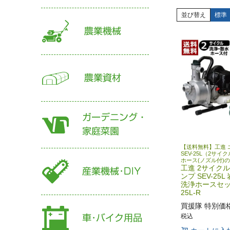
並び替え
標準
【送料無料】工進 
SEV-25L（2サ
ホース(ノズル付)
工進 2サイク
ンプ SEV-25
洗浄ホースセット
25L-R
買援隊 特別価
税込