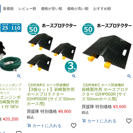
新着順
レビュー順
価格が安い順
価格が高い順
おすすめ順
エンジンポンプ
【送料無料】ホース関連機材
【送料無料】ホース関連機材
イクルエンジン）と
【3個セット】岩崎製作所
岩崎製作所 ホースプロテ
のセット
ホースプロテクター
クター 02HP050R [サイ
ルエンジンポ
02HP050R [サイズ:50mm
ズ:50mmホース用]
L 岩崎製作所
ホース用]
付 SEV-
買援隊 特別価格
¥
3,600
買援隊 特別価格
¥
8,800
税込
税込
格
¥
20,200
カートに入れる
カートに入れる