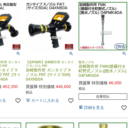
作所 ガンタイ
【送料無料】岩崎製作所 ガンタイ
散水ノズル
PAT.
プ Xノズル PAT.
岩崎製作所 FMK(噴霧付き
ンタイプ X
岩崎製作所 ガンタイプ X
町野式ノズル)[散水ノズル]
PAT. [サイ
ノズル PAT. [サイズ:50A]
04FMK40A
M40A
04XN50A
買援隊 特別価格
¥
6,050
格
¥
52,200
買援隊 特別価格
¥
46,600
税込
税込
在庫切れ
れる
カートに入れる
詳細を見る