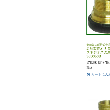
黄銅製の町野式金
岩崎製作所 町
スネジオスD10
36D050B
買援隊 特別価
税込
カートに入