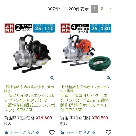
307
件中
1
-
200
件表示
1
2
【送料無料】農機具の洗浄、畑の
【送料無料】工進オリジナルエン
散水に
ジン搭載
工進 2サイクルエンジンポ
工進 工進製 4サイクルエ
ンプ ハイデルスポンプ
ンジンポンプ 25mm 岩崎
（高性能自吸式エンジンポ
製作所 洗浄ホースセット
ンプ）SEV-25L
付 SEV-25F
買援隊 特別価格
¥
19,800
買援隊 特別価格
¥
30,500
税込
税込
カートに入れる
カートに入れる