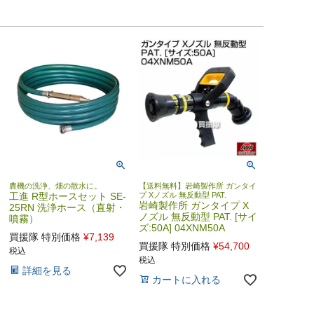
農機の洗浄、畑の散水に。
【送料無料】岩崎製作所 ガンタイ
工進 R型ホースセット SE-
プ Xノズル 無反動型 PAT.
岩崎製作所 ガンタイプ X
25RN 洗浄ホース（直射・
ノズル 無反動型 PAT. [サイ
噴霧）
ズ:50A] 04XNM50A
買援隊 特別価格
¥
7,139
買援隊 特別価格
¥
54,700
税込
税込
詳細を見る
カートに入れる