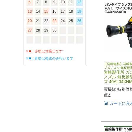
6
7
8
9
10
11
12
13
14
15
16
17
18
19
20
21
22
23
24
25
26
27
28
29
30
※■←赤塗は休業日です
※■←青塗は発送のみ行います
【送料無料】岩崎製
プ Xノズル 無反動型 
岩崎製作所 ガ
ノズル 無反動型 
ズ:40A] 04XN
買援隊 特別価
税込
カートに入