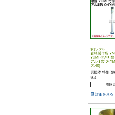
散水ノズル
岩崎製作所 YM
YUMI 付き町
アルミ製 04YM
ズ:40]
買援隊 特別価
税込
在庫
詳細を見る