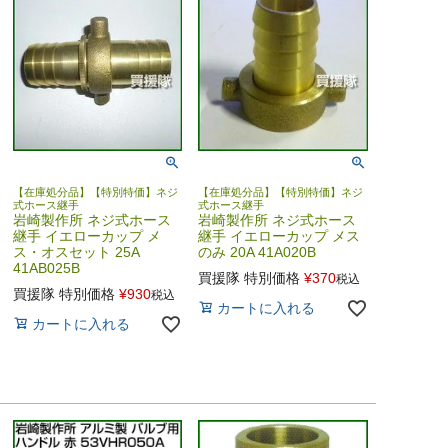
【在庫処分品】【特別特価】ネジ
【在庫処分品】【特別特価】ネジ
式ホース継手
式ホース継手
岩崎製作所 ネジ式ホース
岩崎製作所 ネジ式ホース
継手 イエローカップ メ
継手 イエローカップ メス
ス・オスセット 25A
のみ 20A 41A020B
41AB025B
買援隊 特別価格
¥
370
税込
買援隊 特別価格
¥
930
税込
カートに入れる
カートに入れる