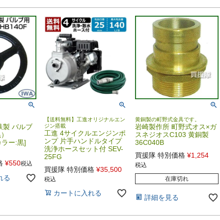
【送料無料】工進オリジナルエン
黄銅製の町野式金具です。
鉄製 バルブ
ジン搭載
岩崎製作所 町野式オス×ガ
工進 4サイクルエンジンポ
黒）
スネジオスC103 黄銅製
ンプ 片手ハンドルタイプ
[カラー:黒]
36C040B
洗浄ホースセット付 SEV-
買援隊 特別価格
¥
1,254
25FG
格
¥
550
税込
税込
買援隊 特別価格
¥
35,500
れる
在庫切れ
税込
カートに入れる
詳細を見る