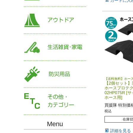
カートに入
【送料無料】ホー
【2個セット】
ホースプロテ
02HP075R [
ホース用]
買援隊 特別価
税込
在庫
Menu
詳細を見る