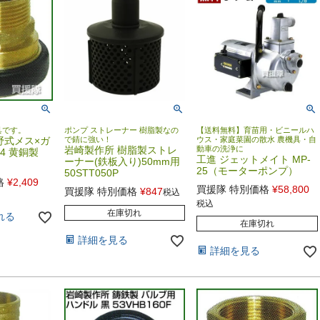
具です。
ポンプ ストレーナー 樹脂製なの
【送料無料】育苗用・ビニールハ
野式メス×ガ
で錆に強い！
ウス・家庭菜園の散水 農機具・自
岩崎製作所 樹脂製ストレ
動車の洗浄に
4 黄銅製
工進 ジェットメイト MP-
ーナー(鉄板入り)50mm用
25（モーターポンプ）
50STT050P
格
¥
2,409
買援隊 特別価格
¥
58,800
買援隊 特別価格
¥
847
税込
税込
在庫切れ
れる
在庫切れ
詳細を見る
詳細を見る