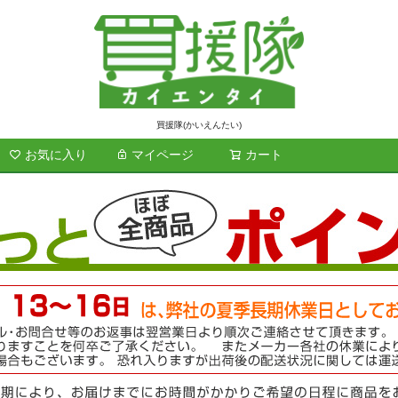
買援隊(かいえんたい)
お気に入り
マイページ
カート
検索