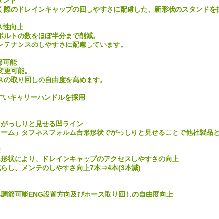
タンド
く際のドレインキャップの回しやすさに配慮した、新形状のスタンドを
ンス性向上
ボルトの数をほぼ半分まで削減。
ンテナンスのしやすさに配慮しています。
節可能
変更可能。
スの取り回しの自由度を高めます。
やすいキャリーハンドルを採用
」がっしりと見せる凹ライン
レーム」タフネスフォルム台形形状でがっしりと見せることで他社製品
性
み形状により、ドレインキャップのアクセスしやすさの向上
らし、メンテのしやすさ向上7本⇒4本(3本減)
へ調節可能ENG設置方向及びホース取り回しの自由度向上