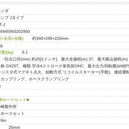
ホンダ
ンプ Jタイプ
T-J
4945943202950
×全高×全幅)
約340×295×220mm
kg
](kg)
6.1
・吐出口径(mm) 約25[1インチ]、最大全揚程(m) 37、最大吸込揚程(m) 8.
称 GX25T、種類 空冷4ストローク単気筒OHC、最大出力/回転数(kW[PS]/r
ンジスタ式マグネト点火、始動方式 リコイルスターター(手動)、連続運転可能
スカップリング、ホースクランプリング
c
浄ホースセット■
岩崎製作所
浄ホースセット
8m
25mm