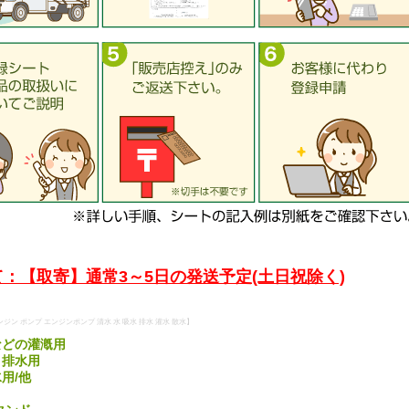
：【取寄】通常3～5日の発送予定(土日祝除く)
ンジン ポンプ エンジンポンプ 清水 水 吸水 排水 灌水 散水】
などの灌漑用
・排水用
用/他