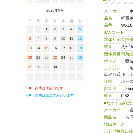
2026年9月
メーカー
品名
軽量ポ
日
月
火
水
木
金
土
品番
WX10
1
2
3
4
5
JANコード
6
7
8
9
10
11
12
本体サイズ(全長
重量
約6.1
13
14
15
16
17
18
19
機体質量[乾燥重量
20
21
22
23
24
25
26
ポンプ
吸込
27
28
29
30
エンジン
名
点火方式 トラ
仕様
ホー
排気量
25c
※■←赤塗は休業日です
容量
0.53
※■←青塗は発送のみ行います
■セット品の洗
メーカー
商品名
洗
吐出ホース
ポンプ接続口径