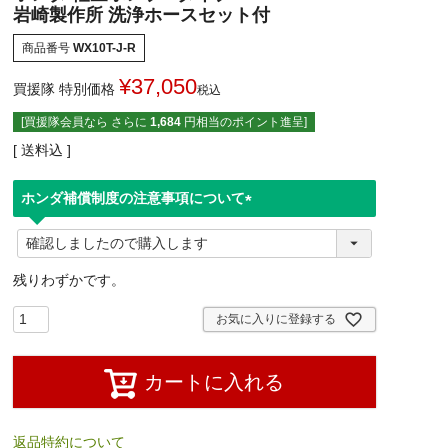
岩崎製作所 洗浄ホースセット付
商品番号
WX10T-J-R
¥
37,050
買援隊 特別価格
税込
[買援隊会員なら さらに
1,684
円相当のポイント進呈]
送料込
ホンダ補償制度の注意事項について
(
必
須
残りわずかです。
)
お気に入りに登録する
カートに入れる
返品特約について