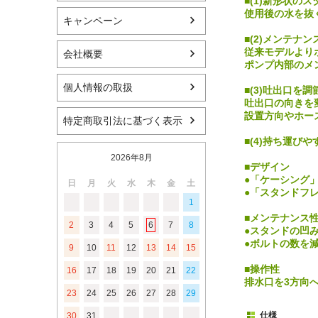
■(1)新形状のス
使用後の水を抜
キャンペーン
■(2)メンテナ
従来モデルより
会社概要
ポンプ内部のメ
個人情報の取扱
■(3)吐出口を調
吐出口の向きを
設置方向やホー
特定商取引法に基づく表示
■(4)持ち運び
2026年8月
■デザイン
●「ケーシング
日
月
火
水
木
金
土
●「スタンドフ
1
■メンテナンス
2
3
4
5
6
7
8
●スタンドの凹
●ボルトの数を減
9
10
11
12
13
14
15
■操作性
16
17
18
19
20
21
22
排水口を3方向
23
24
25
26
27
28
29
仕様
30
31